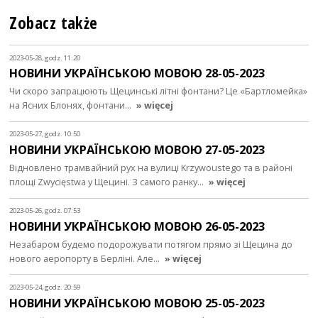
Zobacz także
2023-05-28, godz. 11:20
НОВИНИ УКРАЇНСЬКОЮ МОВОЮ 28-05-2023
Чи скоро запрацюють Щецинські літні фонтани? Це «Бартломейка»
на Ясних Блонях, фонтани…
» więcej
2023-05-27, godz. 10:50
НОВИНИ УКРАЇНСЬКОЮ МОВОЮ 27-05-2023
Відновлено трамвайний рух на вулиці Krzywoustego та в районі
площі Zwycięstwa у Щецині. З самого ранку…
» więcej
2023-05-26, godz. 07:53
НОВИНИ УКРАЇНСЬКОЮ МОВОЮ 26-05-2023
Незабаром будемо подорожувати потягом прямо зі Щецина до
нового аеропорту в Берліні. Але…
» więcej
2023-05-24, godz. 20:59
НОВИНИ УКРАЇНСЬКОЮ МОВОЮ 25-05-2023