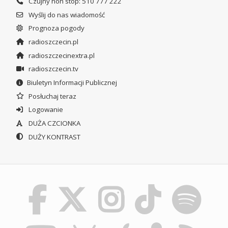
Czujny non stop: 510 777 222
Wyślij do nas wiadomość
Prognoza pogody
radioszczecin.pl
radioszczecinextra.pl
radioszczecin.tv
Biuletyn Informacji Publicznej
Posłuchaj teraz
Logowanie
DUŻA CZCIONKA
DUŻY KONTRAST