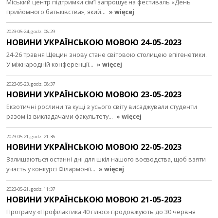
Міський центр підтримки сім’ї запрошує на фестиваль «День
прийомного батьківства», який…
» więcej
2023-05-24, godz. 08:29
НОВИНИ УКРАЇНСЬКОЮ МОВОЮ 24-05-2023
24-26 травня Щецин знову стане світовою столицею епігенетики.
У міжнародній конференції…
» więcej
2023-05-23, godz. 08:37
НОВИНИ УКРАЇНСЬКОЮ МОВОЮ 23-05-2023
Екзотичні рослини та кущі з усього світу висаджували студенти
разом із викладачами факультету…
» więcej
2023-05-21, godz. 21:36
НОВИНИ УКРАЇНСЬКОЮ МОВОЮ 22-05-2023
Залишаються останні дні для шкіл нашого воєводства, щоб взяти
участь у конкурсі Філармонії…
» więcej
2023-05-21, godz. 11:37
НОВИНИ УКРАЇНСЬКОЮ МОВОЮ 21-05-2023
Програму «Профілактика 40 плюс» продовжують до 30 червня