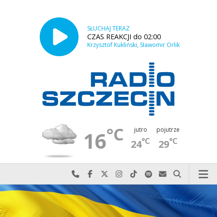
SŁUCHAJ TERAZ
CZAS REAKCJI do 02:00
Krzysztof Kukliński, Sławomir Orlik
°C
jutro
pojutrze
16
°C
°C
24
29
Najlepiej po prostu do nas zadzwoń
Odwiedź nas na Facebook-u
Odwiedź nas na X
Odwiedź nas na Instagram-ie
Odwiedź nas na TikTok-u
Szukaj nas na Spotify
Wyślij do nas w
Szukaj