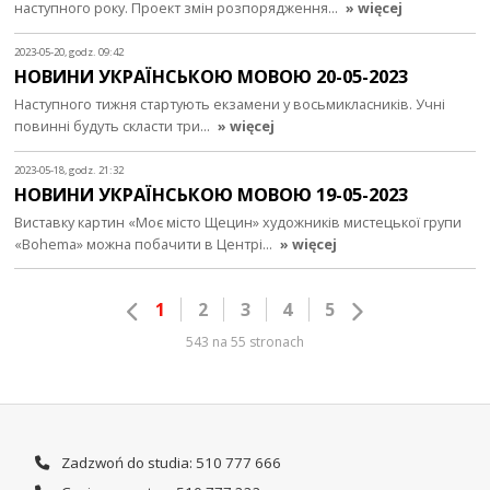
наступного року. Проект змін розпорядження…
» więcej
2023-05-20, godz. 09:42
НОВИНИ УКРАЇНСЬКОЮ МОВОЮ 20-05-2023
Наступного тижня стартують екзамени у восьмикласників. Учні
повинні будуть скласти три…
» więcej
2023-05-18, godz. 21:32
НОВИНИ УКРАЇНСЬКОЮ МОВОЮ 19-05-2023
Виставку картин «Моє місто Щецин» художників мистецької групи
«Bohema» можна побачити в Центрі…
» więcej
1
2
3
4
5
543 na 55 stronach
Zadzwoń do studia: 510 777 666