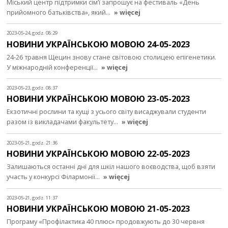
Міський центр підтримки сім’ї запрошує на фестиваль «День
прийомного батьківства», який…
» więcej
2023-05-24, godz. 08:29
НОВИНИ УКРАЇНСЬКОЮ МОВОЮ 24-05-2023
24-26 травня Щецин знову стане світовою столицею епігенетики.
У міжнародній конференції…
» więcej
2023-05-23, godz. 08:37
НОВИНИ УКРАЇНСЬКОЮ МОВОЮ 23-05-2023
Екзотичні рослини та кущі з усього світу висаджували студенти
разом із викладачами факультету…
» więcej
2023-05-21, godz. 21:36
НОВИНИ УКРАЇНСЬКОЮ МОВОЮ 22-05-2023
Залишаються останні дні для шкіл нашого воєводства, щоб взяти
участь у конкурсі Філармонії…
» więcej
2023-05-21, godz. 11:37
НОВИНИ УКРАЇНСЬКОЮ МОВОЮ 21-05-2023
Програму «Профілактика 40 плюс» продовжують до 30 червня