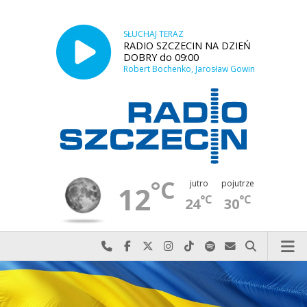
SŁUCHAJ TERAZ
RADIO SZCZECIN NA DZIEŃ
DOBRY do 09:00
Robert Bochenko, Jarosław Gowin
°C
jutro
pojutrze
12
°C
°C
24
30
Najlepiej po prostu do nas zadzwoń
Odwiedź nas na Facebook-u
Odwiedź nas na X
Odwiedź nas na Instagram-ie
Odwiedź nas na TikTok-u
Szukaj nas na Spotify
Wyślij do nas w
Szukaj