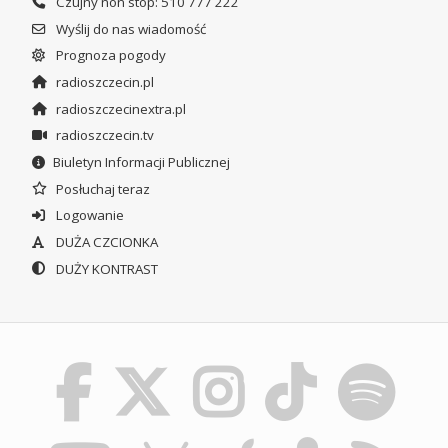
Czujny non stop: 510 777 222
Wyślij do nas wiadomość
Prognoza pogody
radioszczecin.pl
radioszczecinextra.pl
radioszczecin.tv
Biuletyn Informacji Publicznej
Posłuchaj teraz
Logowanie
DUŻA CZCIONKA
DUŻY KONTRAST