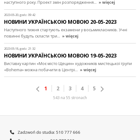
наступного року. Проект змін розпорядження…
» więcej
2023-05-20, godz. 09:42
НОВИНИ УКРАЇНСЬКОЮ МОВОЮ 20-05-2023
Наступного тижня стартують екзамени у восьмикласників. Учні
повинні будуть скласти три…
» więcej
2023-05-18, godz. 21:32
НОВИНИ УКРАЇНСЬКОЮ МОВОЮ 19-05-2023
Виставку картин «Моє місто Щецин» художників мистецької групи
«Bohema» можна побачити в Центрі…
» więcej
1
2
3
4
5
543 na 55 stronach
Zadzwoń do studia: 510 777 666