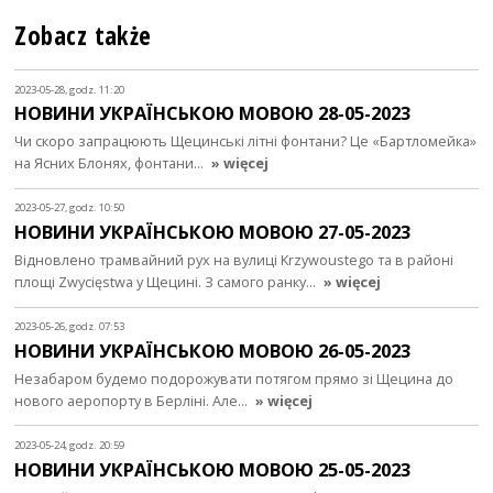
Zobacz także
2023-05-28, godz. 11:20
НОВИНИ УКРАЇНСЬКОЮ МОВОЮ 28-05-2023
Чи скоро запрацюють Щецинські літні фонтани? Це «Бартломейка»
на Ясних Блонях, фонтани…
» więcej
2023-05-27, godz. 10:50
НОВИНИ УКРАЇНСЬКОЮ МОВОЮ 27-05-2023
Відновлено трамвайний рух на вулиці Krzywoustego та в районі
площі Zwycięstwa у Щецині. З самого ранку…
» więcej
2023-05-26, godz. 07:53
НОВИНИ УКРАЇНСЬКОЮ МОВОЮ 26-05-2023
Незабаром будемо подорожувати потягом прямо зі Щецина до
нового аеропорту в Берліні. Але…
» więcej
2023-05-24, godz. 20:59
НОВИНИ УКРАЇНСЬКОЮ МОВОЮ 25-05-2023