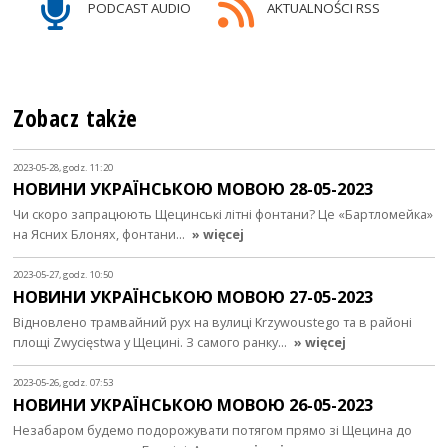
PODCAST AUDIO
AKTUALNOŚCI RSS
Zobacz także
2023-05-28, godz. 11:20
НОВИНИ УКРАЇНСЬКОЮ МОВОЮ 28-05-2023
Чи скоро запрацюють Щецинські літні фонтани? Це «Бартломейка»
на Ясних Блонях, фонтани…
» więcej
2023-05-27, godz. 10:50
НОВИНИ УКРАЇНСЬКОЮ МОВОЮ 27-05-2023
Відновлено трамвайний рух на вулиці Krzywoustego та в районі
площі Zwycięstwa у Щецині. З самого ранку…
» więcej
2023-05-26, godz. 07:53
НОВИНИ УКРАЇНСЬКОЮ МОВОЮ 26-05-2023
Незабаром будемо подорожувати потягом прямо зі Щецина до