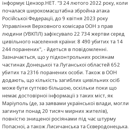
інформує Цензор.НЕТ. "З 24 лютого 2022 року, коли
почалася широкомасштабна збройна атака
Російської Федерації, до 9 квітня 2023 року
Управління Верховного комісара ООН з прав
людини (УВКПЛ) зафіксувало 22 734 жертви серед
цивільного населення країни: 8 490 убитих та 14
244 поранених", - йдеться в повідомленні.
Зазначається, що у підконтрольних росіянам
частинах Донецької та Луганської областей 652
убитих та 2316 поранених особи. Також в ООН
додають, що кількість загиблих цивільних осіб
може бути суттєво більшою, оскільки поки що
немає достовірної інформації з таких міст, як
Маріуполь (де, за заявами української влади, могли
загинути понад 20 тисяч мирних жителів),
повністю знищеної росіянами під час штурму
Попасної, а також Лисичанська та Сєверодонецька.