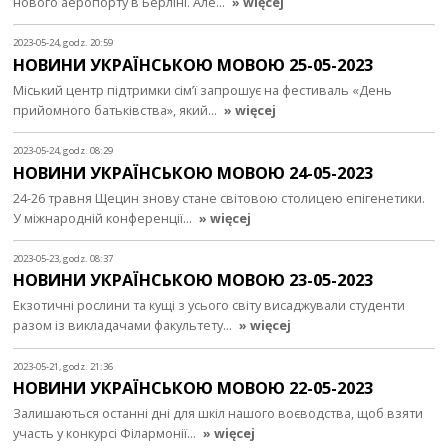
нового аеропорту в Берліні. Але…
» więcej
2023-05-24, godz. 20:59
НОВИНИ УКРАЇНСЬКОЮ МОВОЮ 25-05-2023
Міський центр підтримки сім’ї запрошує на фестиваль «День
прийомного батьківства», який…
» więcej
2023-05-24, godz. 08:29
НОВИНИ УКРАЇНСЬКОЮ МОВОЮ 24-05-2023
24-26 травня Щецин знову стане світовою столицею епігенетики.
У міжнародній конференції…
» więcej
2023-05-23, godz. 08:37
НОВИНИ УКРАЇНСЬКОЮ МОВОЮ 23-05-2023
Екзотичні рослини та кущі з усього світу висаджували студенти
разом із викладачами факультету…
» więcej
2023-05-21, godz. 21:36
НОВИНИ УКРАЇНСЬКОЮ МОВОЮ 22-05-2023
Залишаються останні дні для шкіл нашого воєводства, щоб взяти
участь у конкурсі Філармонії…
» więcej