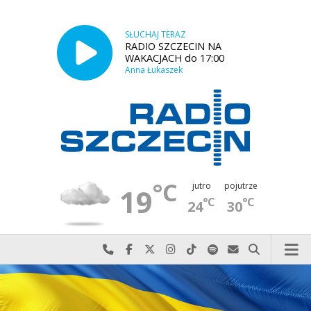
SŁUCHAJ TERAZ
RADIO SZCZECIN NA
WAKACJACH do 17:00
Anna Łukaszek
°C
jutro
pojutrze
19
°C
°C
24
30
Najlepiej po prostu do nas zadzwoń
Odwiedź nas na Facebook-u
Odwiedź nas na X
Odwiedź nas na Instagram-ie
Odwiedź nas na TikTok-u
Szukaj nas na Spotify
Wyślij do nas w
Szukaj