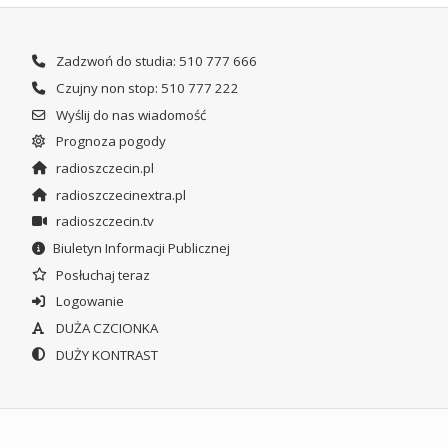
Zadzwoń do studia: 510 777 666
Czujny non stop: 510 777 222
Wyślij do nas wiadomość
Prognoza pogody
radioszczecin.pl
radioszczecinextra.pl
radioszczecin.tv
Biuletyn Informacji Publicznej
Posłuchaj teraz
Logowanie
DUŻA CZCIONKA
DUŻY KONTRAST