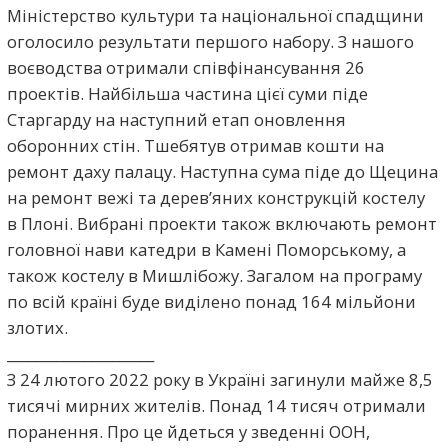
Міністерство культури та національної спадщини
оголосило результати першого набору. З нашого
воєводства отримали співфінансування 26
проектів. Найбільша частина цієї суми піде
Старгарду на наступний етап оновлення
оборонних стін. Тшебятув отримав кошти на
ремонт даху палацу. Наступна сума піде до Щецина
на ремонт вежі та дерев’яних конструкцій костелу
в Плоні. Вибрані проекти також включають ремонт
головної нави катедри в Камені Поморському, а
також костелу в Мишлібожу. Загалом на програму
по всій країні буде виділено понад 164 мільйони
злотих.
_____________________
З 24 лютого 2022 року в Україні загинули майже 8,5
тисячі мирних жителів. Понад 14 тисяч отримали
поранення. Про це йдеться у зведенні ООН,