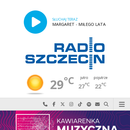
SŁUCHAJ TERAZ
MARGARET - MIŁEGO LATA
°C
jutro
pojutrze
29
°C
°C
27
22
Najlepiej po prostu do nas zadzwoń
Odwiedź nas na Facebook-u
Odwiedź nas na X
Odwiedź nas na Instagram-ie
Odwiedź nas na TikTok-u
Szukaj nas na Spotify
Wyślij do nas w
Szukaj