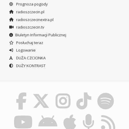
Prognoza pogody
radioszczecin.pl
radioszczecinextra.pl
radioszczecin.tv
Biuletyn Informacji Publicznej
Posłuchaj teraz
Logowanie
DUŻA CZCIONKA
DUŻY KONTRAST