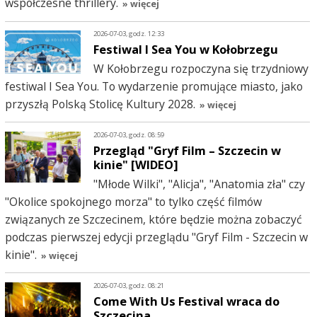
współczesne thrillery.
» więcej
2026-07-03, godz. 12:33
Festiwal I Sea You w Kołobrzegu
W Kołobrzegu rozpoczyna się trzydniowy
festiwal I Sea You. To wydarzenie promujące miasto, jako
przyszłą Polską Stolicę Kultury 2028.
» więcej
2026-07-03, godz. 08:59
Przegląd "Gryf Film – Szczecin w
kinie" [WIDEO]
"Młode Wilki", "Alicja", "Anatomia zła" czy
"Okolice spokojnego morza" to tylko część filmów
związanych ze Szczecinem, które będzie można zobaczyć
podczas pierwszej edycji przeglądu "Gryf Film - Szczecin w
kinie".
» więcej
2026-07-03, godz. 08:21
Come With Us Festival wraca do
Szczecina