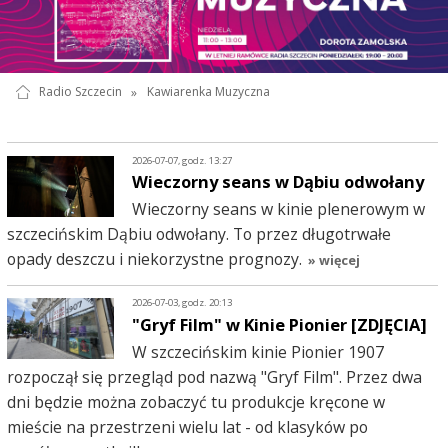
Radio Szczecin
»
Kawiarenka Muzyczna
2026-07-07, godz. 13:27
Wieczorny seans w Dąbiu odwołany
Wieczorny seans w kinie plenerowym w
szczecińskim Dąbiu odwołany. To przez długotrwałe
opady deszczu i niekorzystne prognozy.
» więcej
2026-07-03, godz. 20:13
"Gryf Film" w Kinie Pionier [ZDJĘCIA]
W szczecińskim kinie Pionier 1907
rozpoczął się przegląd pod nazwą "Gryf Film". Przez dwa
dni będzie można zobaczyć tu produkcje kręcone w
mieście na przestrzeni wielu lat - od klasyków po