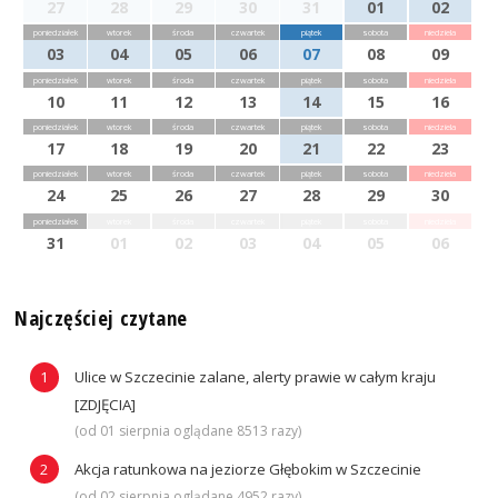
27
28
29
30
31
01
02
poniedziałek
wtorek
środa
czwartek
piątek
sobota
niedziela
03
04
05
06
07
08
09
poniedziałek
wtorek
środa
czwartek
piątek
sobota
niedziela
10
11
12
13
14
15
16
poniedziałek
wtorek
środa
czwartek
piątek
sobota
niedziela
17
18
19
20
21
22
23
poniedziałek
wtorek
środa
czwartek
piątek
sobota
niedziela
24
25
26
27
28
29
30
poniedziałek
wtorek
środa
czwartek
piątek
sobota
niedziela
31
01
02
03
04
05
06
Najczęściej czytane
Ulice w Szczecinie zalane, alerty prawie w całym kraju
[ZDJĘCIA]
(od 01 sierpnia oglądane 8513 razy)
Akcja ratunkowa na jeziorze Głębokim w Szczecinie
(od 02 sierpnia oglądane 4952 razy)