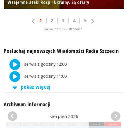
Wzajemne ataki Rosji i Ukrainy. Są ofiary
1
2
3
4
5
64542 na 5379 stronach
Posłuchaj najnowszych Wiadomości Radia Szczecin
serwis z godziny 12:00
serwis z godziny 11:00
pokaż więcej
Archiwum informacji
sierpień 2026
poniedziałek
wtorek
środa
czwartek
piątek
sobota
niedziela