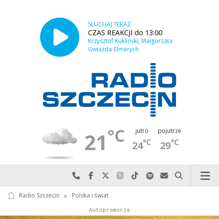
SŁUCHAJ TERAZ
CZAS REAKCJI do 13:00
Krzysztof Kukliński, Małgorzata
Gwiazda-Elmerych
°C
jutro
pojutrze
21
°C
°C
24
29
Najlepiej po prostu do nas zadzwoń
Odwiedź nas na Facebook-u
Odwiedź nas na X
Odwiedź nas na Instagram-ie
Odwiedź nas na TikTok-u
Szukaj nas na Spotify
Wyślij do nas w
Szukaj
Radio Szczecin
»
Polska i świat
Autopromocja
Autopromocja
Reklama