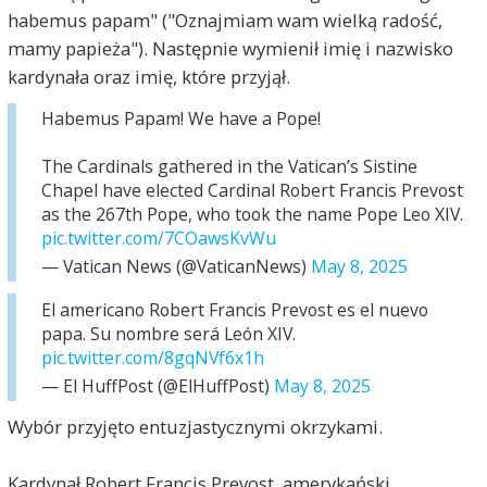
habemus papam" ("Oznajmiam wam wielką radość,
mamy papieża"). Następnie wymienił imię i nazwisko
kardynała oraz imię, które przyjął.
Habemus Papam! We have a Pope!
The Cardinals gathered in the Vatican’s Sistine
Chapel have elected Cardinal Robert Francis Prevost
as the 267th Pope, who took the name Pope Leo XIV.
pic.twitter.com/7COawsKvWu
— Vatican News (@VaticanNews)
May 8, 2025
El americano Robert Francis Prevost es el nuevo
papa. Su nombre será León XIV.
pic.twitter.com/8gqNVf6x1h
— El HuffPost (@ElHuffPost)
May 8, 2025
Wybór przyjęto entuzjastycznymi okrzykami.
Kardynał Robert Francis Prevost, amerykański