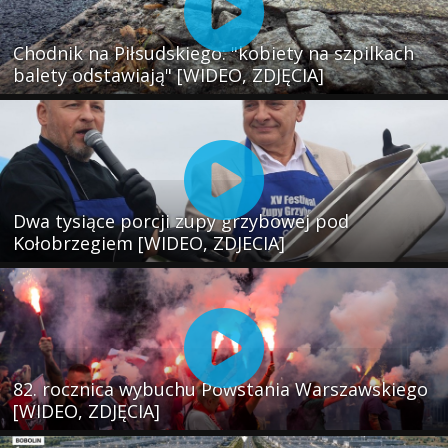
Chodnik na Piłsudskiego: "kobiety na szpilkach
balety odstawiają" [WIDEO, ZDJĘCIA]
Dwa tysiące porcji zupy grzybowej pod
Kołobrzegiem [WIDEO, ZDJECIA]
82. rocznica wybuchu Powstania Warszawskiego
[WIDEO, ZDJĘCIA]