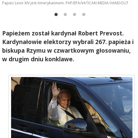
Papież Leon XIV jest Amerykaninem. PAP/EPA/VATICAN MEDIA HANDOUT
P
Papieżem został kardynał Robert Prevost.
Kardynałowie elektorzy wybrali 267. papieża i
biskupa Rzymu w czwartkowym głosowaniu,
w drugim dniu konklawe.