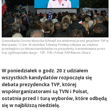
Dziennikarka Dorota Wysocka-Schnepf (na telebimie) przed gmachem TVP w
Warszawie, 12 bm. W siedzibie Telewizji Polskiej odbywa się ostatnia
przedwyborcza debata kandydatów na prezydenta, transmitowana przez
trzy ogólnopolskie stacje – TVP, TVN i Polsat. PAP/Marcin Obara
W poniedziałek o godz. 20 z udziałem
wszystkich kandydatów rozpoczęła się
debata prezydencka TVP, której
współorganizatorami są TVN i Polsat,
ostatnia przed I turą wyborów, które odbędą
się w najbliższą niedzielę.