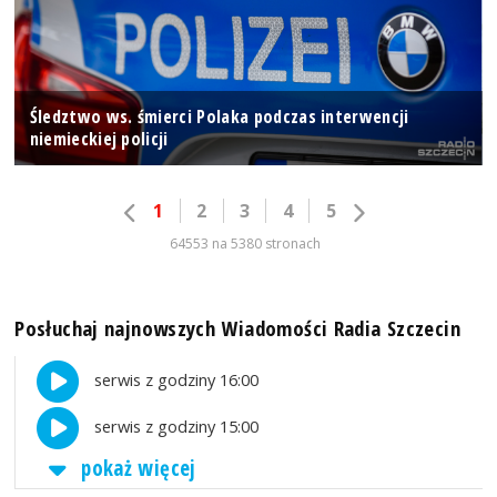
Śledztwo ws. śmierci Polaka podczas interwencji
niemieckiej policji
1
2
3
4
5
64553 na 5380 stronach
Posłuchaj najnowszych Wiadomości Radia Szczecin
serwis z godziny 16:00
serwis z godziny 15:00
pokaż więcej