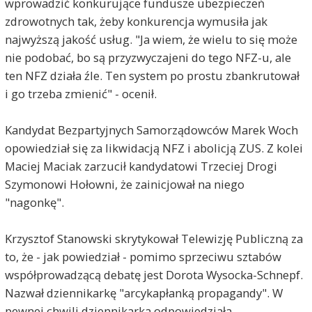
wprowadzić konkurujące fundusze ubezpieczeń
zdrowotnych tak, żeby konkurencja wymusiła jak
najwyższą jakość usług. "Ja wiem, że wielu to się może
nie podobać, bo są przyzwyczajeni do tego NFZ-u, ale
ten NFZ działa źle. Ten system po prostu zbankrutował
i go trzeba zmienić" - ocenił.
Kandydat Bezpartyjnych Samorządowców Marek Woch
opowiedział się za likwidacją NFZ i abolicją ZUS. Z kolei
Maciej Maciak zarzucił kandydatowi Trzeciej Drogi
Szymonowi Hołowni, że zainicjował na niego
"nagonkę".
Krzysztof Stanowski skrytykował Telewizję Publiczną za
to, że - jak powiedział - pomimo sprzeciwu sztabów
współprowadzącą debatę jest Dorota Wysocka-Schnepf.
Nazwał dziennikarkę "arcykapłanką propagandy". W
pewnej chwili dziennikarka odpowiedziała