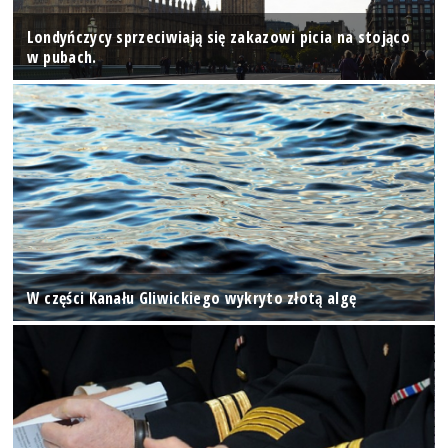
Londyńczycy sprzeciwiają się zakazowi picia na stojąco
w pubach.
W części Kanału Gliwickiego wykryto złotą algę