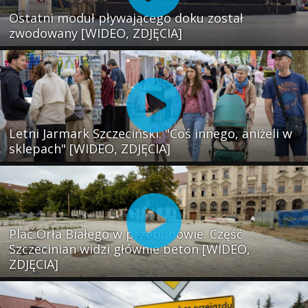
Ostatni moduł pływającego doku został
zwodowany [WIDEO, ZDJĘCIA]
Letni Jarmark Szczeciński. "Coś innego, aniżeli w
sklepach" [WIDEO, ZDJĘCIA]
Plac Orła Białego w przebudowie. Część
Szczecinian widzi głównie beton [WIDEO,
ZDJĘCIA]