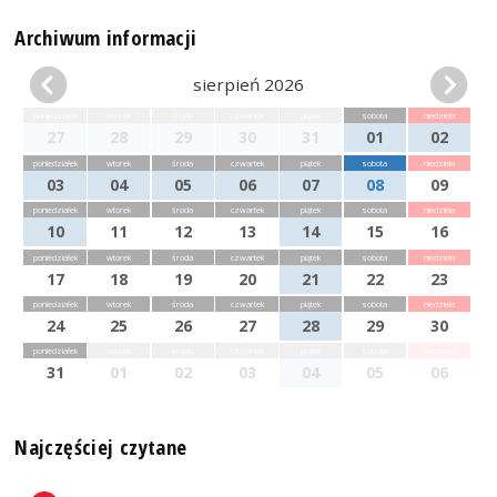
Archiwum informacji
sierpień 2026
poniedziałek
wtorek
środa
czwartek
piątek
sobota
niedziela
27
28
29
30
31
01
02
poniedziałek
wtorek
środa
czwartek
piątek
sobota
niedziela
03
04
05
06
07
08
09
poniedziałek
wtorek
środa
czwartek
piątek
sobota
niedziela
10
11
12
13
14
15
16
poniedziałek
wtorek
środa
czwartek
piątek
sobota
niedziela
17
18
19
20
21
22
23
poniedziałek
wtorek
środa
czwartek
piątek
sobota
niedziela
24
25
26
27
28
29
30
poniedziałek
wtorek
środa
czwartek
piątek
sobota
niedziela
31
01
02
03
04
05
06
Najczęściej czytane