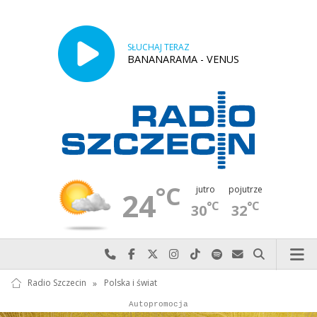
SŁUCHAJ TERAZ
BANANARAMA - VENUS
°C
jutro
pojutrze
24
°C
°C
30
32
Najlepiej po prostu do nas zadzwoń
Odwiedź nas na Facebook-u
Odwiedź nas na X
Odwiedź nas na Instagram-ie
Odwiedź nas na TikTok-u
Szukaj nas na Spotify
Wyślij do nas w
Szukaj
Radio Szczecin
»
Polska i świat
Autopromocja
Reklama