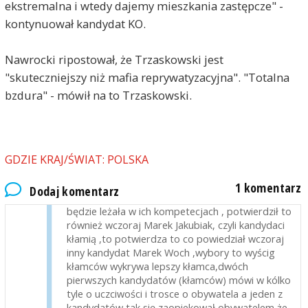
ekstremalna i wtedy dajemy mieszkania zastępcze" -
kontynuował kandydat KO.
Nawrocki ripostował, że Trzaskowski jest
"skuteczniejszy niż mafia reprywatyzacyjna". "Totalna
bzdura" - mówił na to Trzaskowski.
nowy
2025-05-13, godz. 07:25
kandydaci którzy mają bardzo małe poparcie
powiedzieli prawde o całym wyścigu do fotela
GDZIE KRAJ/ŚWIAT: POLSKA
prezydenta ,Krzysztof Stanowski powiedział
wczoraj że kandydaci chwalą się czego nie zrobią
1 komentarz
Dodaj komentarz
dla Polski a wiadomo że większość spraw nie
będzie leżała w ich kompetecjach , potwierdził to
również wczoraj Marek Jakubiak, czyli kandydaci
kłamią ,to potwierdza to co powiedział wczoraj
inny kandydat Marek Woch ,wybory to wyścig
kłamców wykrywa lepszy kłamca,dwóch
pierwszych kandydatów (kłamców) mówi w kólko
tyle o uczciwości i trosce o obywatela a jeden z
kandydatów tak się zaopiekował obywatelem że