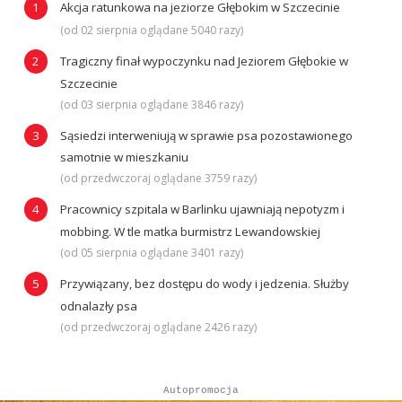
Akcja ratunkowa na jeziorze Głębokim w Szczecinie
(od 02 sierpnia oglądane 5040 razy)
Tragiczny finał wypoczynku nad Jeziorem Głębokie w
Szczecinie
(od 03 sierpnia oglądane 3846 razy)
Sąsiedzi interweniują w sprawie psa pozostawionego
samotnie w mieszkaniu
(od przedwczoraj oglądane 3759 razy)
Pracownicy szpitala w Barlinku ujawniają nepotyzm i
mobbing. W tle matka burmistrz Lewandowskiej
(od 05 sierpnia oglądane 3401 razy)
Przywiązany, bez dostępu do wody i jedzenia. Służby
odnalazły psa
(od przedwczoraj oglądane 2426 razy)
Autopromocja