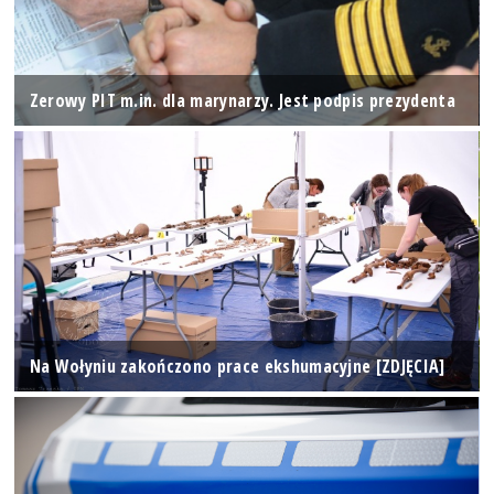
Zerowy PIT m.in. dla marynarzy. Jest podpis prezydenta
Na Wołyniu zakończono prace ekshumacyjne [ZDJĘCIA]