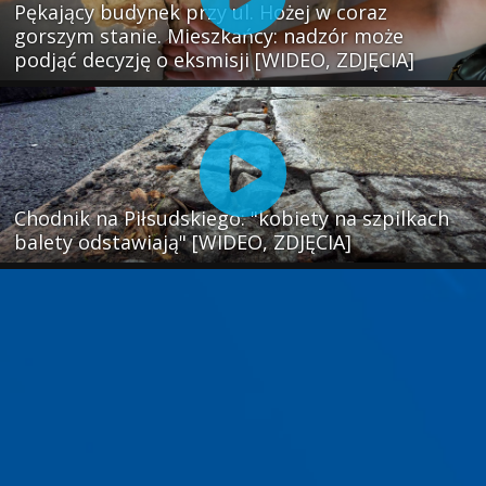
Pękający budynek przy ul. Hożej w coraz
gorszym stanie. Mieszkańcy: nadzór może
podjąć decyzję o eksmisji [WIDEO, ZDJĘCIA]
Chodnik na Piłsudskiego: "kobiety na szpilkach
balety odstawiają" [WIDEO, ZDJĘCIA]