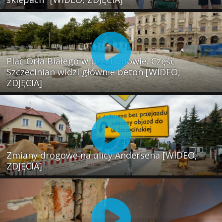
Plac Orła Białego w przebudowie. Część
Szczecinian widzi głównie beton [WIDEO,
ZDJĘCIA]
Zmiany drogowe na ulicy Andersena [WIDEO,
ZDJĘCIA]