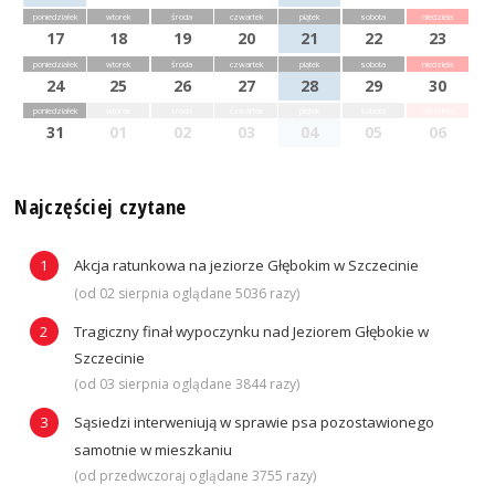
poniedziałek
wtorek
środa
czwartek
piątek
sobota
niedziela
17
18
19
20
21
22
23
poniedziałek
wtorek
środa
czwartek
piątek
sobota
niedziela
24
25
26
27
28
29
30
poniedziałek
wtorek
środa
czwartek
piątek
sobota
niedziela
31
01
02
03
04
05
06
Najczęściej czytane
Akcja ratunkowa na jeziorze Głębokim w Szczecinie
(od 02 sierpnia oglądane 5036 razy)
Tragiczny finał wypoczynku nad Jeziorem Głębokie w
Szczecinie
(od 03 sierpnia oglądane 3844 razy)
Sąsiedzi interweniują w sprawie psa pozostawionego
samotnie w mieszkaniu
(od przedwczoraj oglądane 3755 razy)