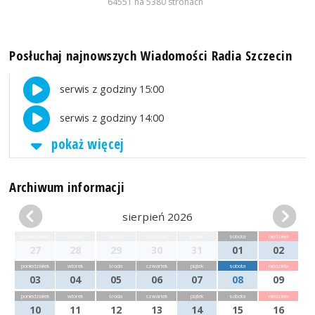
64551 na 5380 stronach
Posłuchaj najnowszych Wiadomości Radia Szczecin
serwis z godziny 15:00
serwis z godziny 14:00
pokaż więcej
Archiwum informacji
sierpień 2026
poniedziałek
wtorek
środa
czwartek
piątek
sobota
niedziela
27
28
29
30
31
01
02
poniedziałek
wtorek
środa
czwartek
piątek
sobota
niedziela
03
04
05
06
07
08
09
poniedziałek
wtorek
środa
czwartek
piątek
sobota
niedziela
10
11
12
13
14
15
16