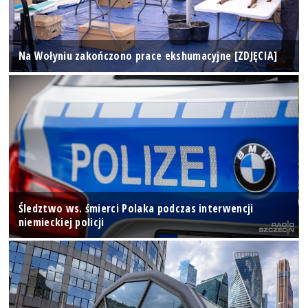
Na Wołyniu zakończono prace ekshumacyjne [ZDJĘCIA]
Śledztwo ws. śmierci Polaka podczas interwencji
niemieckiej policji