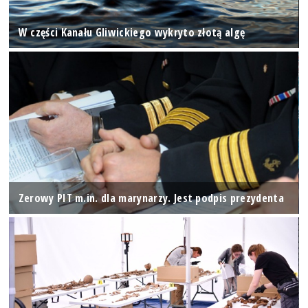
W części Kanału Gliwickiego wykryto złotą algę
Zerowy PIT m.in. dla marynarzy. Jest podpis prezydenta