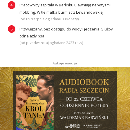
Pracownicy szpitala w Barlinku ujawniają nepotyzm i
mobbing. W tle matka burmistrz Lewandowskiej
(od 05 sierpnia oglądane 3392 razy)
Przywiązany, bez dostępu do wody i jedzenia. Służby
odnalazły psa
(od przedwczoraj oglądane 2423 razy)
Autopromocja