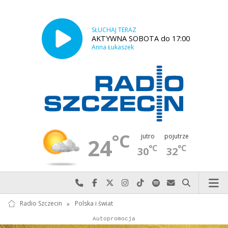
SŁUCHAJ TERAZ
AKTYWNA SOBOTA do 17:00
Anna Łukaszek
°C
jutro
pojutrze
24
°C
°C
30
32
Najlepiej po prostu do nas zadzwoń
Odwiedź nas na Facebook-u
Odwiedź nas na X
Odwiedź nas na Instagram-ie
Odwiedź nas na TikTok-u
Szukaj nas na Spotify
Wyślij do nas w
Szukaj
Radio Szczecin
»
Polska i świat
Autopromocja
Reklama