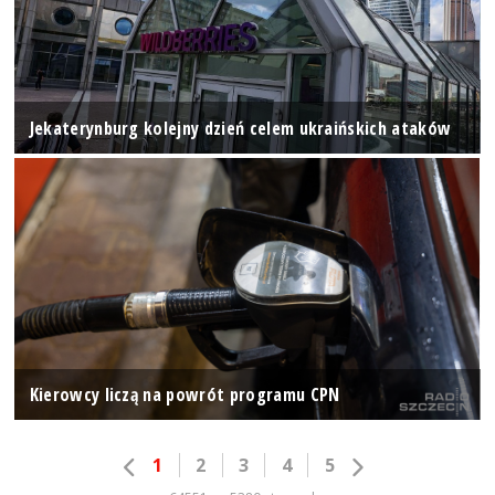
Jekaterynburg kolejny dzień celem ukraińskich ataków
Kierowcy liczą na powrót programu CPN
1
2
3
4
5