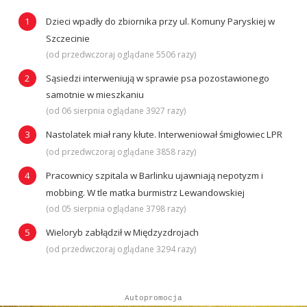
Dzieci wpadły do zbiornika przy ul. Komuny Paryskiej w
Szczecinie
(od przedwczoraj oglądane 5506 razy)
Sąsiedzi interweniują w sprawie psa pozostawionego
samotnie w mieszkaniu
(od 06 sierpnia oglądane 3927 razy)
Nastolatek miał rany kłute. Interweniował śmigłowiec LPR
(od przedwczoraj oglądane 3858 razy)
Pracownicy szpitala w Barlinku ujawniają nepotyzm i
mobbing. W tle matka burmistrz Lewandowskiej
(od 05 sierpnia oglądane 3798 razy)
Wieloryb zabłądził w Międzyzdrojach
(od przedwczoraj oglądane 3294 razy)
Autopromocja