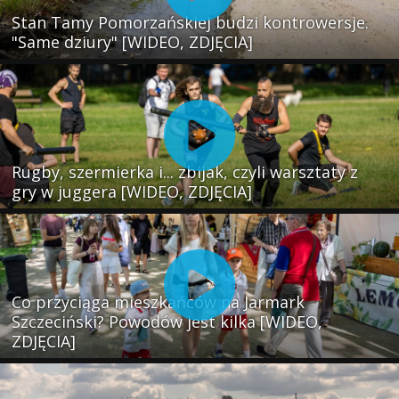
Stan Tamy Pomorzańskiej budzi kontrowersje.
"Same dziury" [WIDEO, ZDJĘCIA]
Rugby, szermierka i... zbijak, czyli warsztaty z
gry w juggera [WIDEO, ZDJĘCIA]
Co przyciąga mieszkańców na Jarmark
Szczeciński? Powodów jest kilka [WIDEO,
ZDJĘCIA]