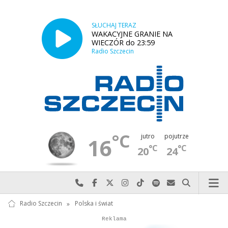
SŁUCHAJ TERAZ
WAKACYJNE GRANIE NA
WIECZÓR do 23:59
Radio Szczecin
°C
jutro
pojutrze
16
°C
°C
20
24
Najlepiej po prostu do nas zadzwoń
Odwiedź nas na Facebook-u
Odwiedź nas na X
Odwiedź nas na Instagram-ie
Odwiedź nas na TikTok-u
Szukaj nas na Spotify
Wyślij do nas w
Szukaj
Radio Szczecin
»
Polska i świat
Autopromocja
Reklama