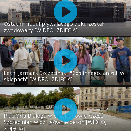
Ostatni moduł pływającego doku został
zwodowany [WIDEO, ZDJĘCIA]
Letni Jarmark Szczeciński. "Coś innego, aniżeli w
sklepach" [WIDEO, ZDJĘCIA]
Plac Orła Białego w przebudowie. Część
Szczecinian widzi głównie beton [WIDEO,
ZDJĘCIA]