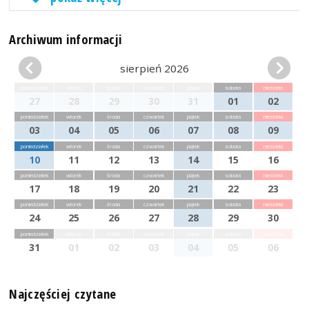
Archiwum informacji
sierpień 2026
poniedziałek
wtorek
środa
czwartek
piątek
sobota
niedziela
27
28
29
30
31
01
02
poniedziałek
wtorek
środa
czwartek
piątek
sobota
niedziela
03
04
05
06
07
08
09
poniedziałek
wtorek
środa
czwartek
piątek
sobota
niedziela
10
11
12
13
14
15
16
poniedziałek
wtorek
środa
czwartek
piątek
sobota
niedziela
17
18
19
20
21
22
23
poniedziałek
wtorek
środa
czwartek
piątek
sobota
niedziela
24
25
26
27
28
29
30
poniedziałek
wtorek
środa
czwartek
piątek
sobota
niedziela
31
01
02
03
04
05
06
Najczęściej czytane