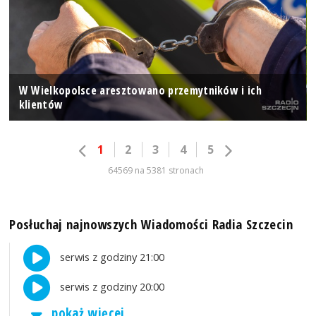
W Wielkopolsce aresztowano przemytników i ich
klientów
1
2
3
4
5
64569 na 5381 stronach
Posłuchaj najnowszych Wiadomości Radia Szczecin
serwis z godziny 21:00
serwis z godziny 20:00
pokaż więcej