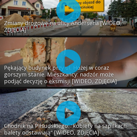
Zmiany drogowe na ulicy Andersena [WIDEO,
ZDJĘCIA]
Pękający budynek przy ul. Hożej w coraz
gorszym stanie. Mieszkańcy: nadzór może
podjąć decyzję o eksmisji [WIDEO, ZDJĘCIA]
Chodnik na Piłsudskiego: "kobiety na szpilkach
balety odstawiają" [WIDEO, ZDJĘCIA]