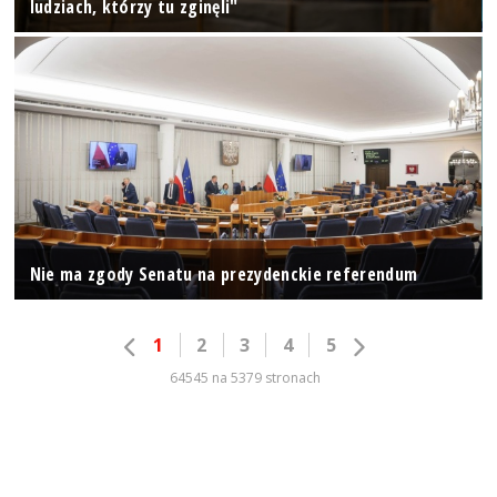
ludziach, którzy tu zginęli"
Nie ma zgody Senatu na prezydenckie referendum
1
2
3
4
5
64545 na 5379 stronach