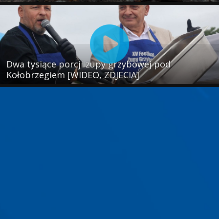
Dwa tysiące porcji zupy grzybowej pod
Kołobrzegiem [WIDEO, ZDJECIA]