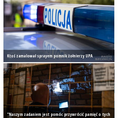
Ktoś zamalował sprayem pomnik żołnierzy UPA
"Naszym zadaniem jest pomóc przywrócić pamięć o tych