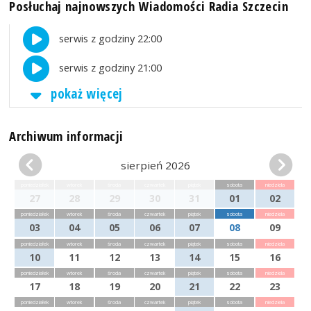
Posłuchaj najnowszych Wiadomości Radia Szczecin
serwis z godziny 22:00
serwis z godziny 21:00
pokaż więcej
Archiwum informacji
sierpień 2026
poniedziałek
wtorek
środa
czwartek
piątek
sobota
niedziela
27
28
29
30
31
01
02
poniedziałek
wtorek
środa
czwartek
piątek
sobota
niedziela
03
04
05
06
07
08
09
poniedziałek
wtorek
środa
czwartek
piątek
sobota
niedziela
10
11
12
13
14
15
16
poniedziałek
wtorek
środa
czwartek
piątek
sobota
niedziela
17
18
19
20
21
22
23
poniedziałek
wtorek
środa
czwartek
piątek
sobota
niedziela