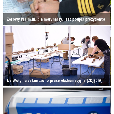
Zerowy PIT m.in. dla marynarzy. Jest podpis prezydenta
Na Wołyniu zakończono prace ekshumacyjne [ZDJĘCIA]