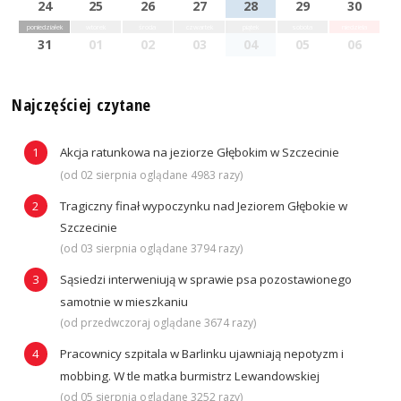
24
25
26
27
28
29
30
poniedziałek
wtorek
środa
czwartek
piątek
sobota
niedziela
31
01
02
03
04
05
06
Najczęściej czytane
Akcja ratunkowa na jeziorze Głębokim w Szczecinie
(od 02 sierpnia oglądane 4983 razy)
Tragiczny finał wypoczynku nad Jeziorem Głębokie w
Szczecinie
(od 03 sierpnia oglądane 3794 razy)
Sąsiedzi interweniują w sprawie psa pozostawionego
samotnie w mieszkaniu
(od przedwczoraj oglądane 3674 razy)
Pracownicy szpitala w Barlinku ujawniają nepotyzm i
mobbing. W tle matka burmistrz Lewandowskiej
(od 05 sierpnia oglądane 3252 razy)