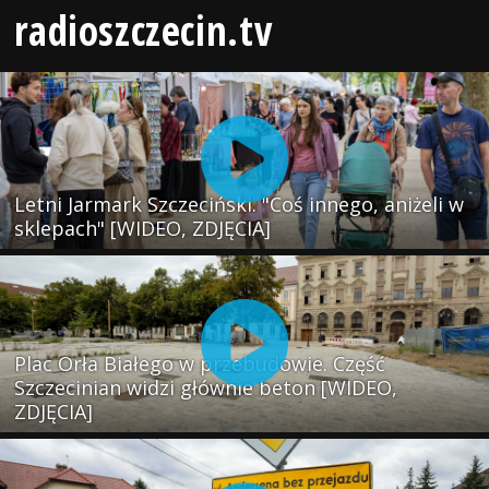
radioszczecin.tv
Letni Jarmark Szczeciński. "Coś innego, aniżeli w
sklepach" [WIDEO, ZDJĘCIA]
Plac Orła Białego w przebudowie. Część
Szczecinian widzi głównie beton [WIDEO,
ZDJĘCIA]