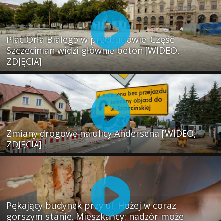
Plac Orła Białego w przebudowie. Część
Szczecinian widzi głównie beton [WIDEO,
ZDJĘCIA]
Zmiany drogowe na ulicy Andersena [WIDEO,
ZDJĘCIA]
Pękający budynek przy ul. Hożej w coraz
gorszym stanie. Mieszkańcy: nadzór może