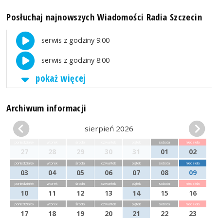
Posłuchaj najnowszych Wiadomości Radia Szczecin
serwis z godziny 9:00
serwis z godziny 8:00
pokaż więcej
Archiwum informacji
sierpień 2026
poniedziałek
wtorek
środa
czwartek
piątek
sobota
niedziela
27
28
29
30
31
01
02
poniedziałek
wtorek
środa
czwartek
piątek
sobota
niedziela
03
04
05
06
07
08
09
poniedziałek
wtorek
środa
czwartek
piątek
sobota
niedziela
10
11
12
13
14
15
16
poniedziałek
wtorek
środa
czwartek
piątek
sobota
niedziela
17
18
19
20
21
22
23