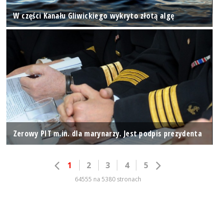
W części Kanału Gliwickiego wykryto złotą algę
Zerowy PIT m.in. dla marynarzy. Jest podpis prezydenta
1
2
3
4
5
64555 na 5380 stronach