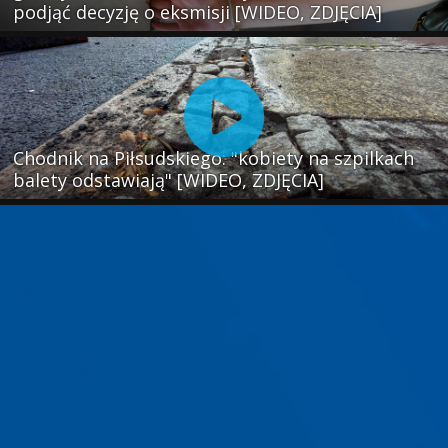
podjąć decyzję o eksmisji [WIDEO, ZDJĘCIA]
Chodnik na Piłsudskiego: "kobiety na szpilkach
balety odstawiają" [WIDEO, ZDJĘCIA]