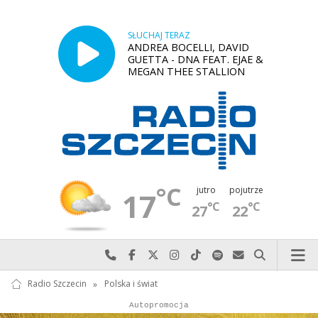
SŁUCHAJ TERAZ
ANDREA BOCELLI, DAVID
GUETTA - DNA FEAT. EJAE &
MEGAN THEE STALLION
°C
jutro
pojutrze
17
°C
°C
27
22
Najlepiej po prostu do nas zadzwoń
Odwiedź nas na Facebook-u
Odwiedź nas na X
Odwiedź nas na Instagram-ie
Odwiedź nas na TikTok-u
Szukaj nas na Spotify
Wyślij do nas w
Szukaj
Radio Szczecin
»
Polska i świat
Autopromocja
Reklama