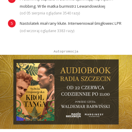
mobbing. W tle matka burmistrz Lewandowskiej
(od 05 sierpnia oglądane 3540 razy)
Nastolatek miał rany kłute. Interweniował śmigłowiec LPR
(od wczoraj oglądane 3383 razy)
Autopromocja