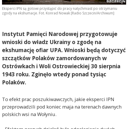
Eksperci IPN są gotowi przystąpić do pracy natychmiast po otrzymaniu
zgody na ekshumacje. Fot. Konrad Nowak [Radio Szczecin/Archiwum]
Instytut Pamięci Narodowej przygotowuje
wnioski do władz Ukrainy o zgodę na
ekshumację ofiar UPA. Wnioski będą dotyczyć
szczątków Polaków zamordowanych w
Ostrówkach i Woli Ostrowieckiej 30 sierpnia
1943 roku. Zginęło wtedy ponad tysiąc
Polaków.
To efekt prac poszukiwawczych, jakie eksperci IPN
przeprowadzili pod koniec maja na terenach dawnych
polskich wsi na Wołyniu.