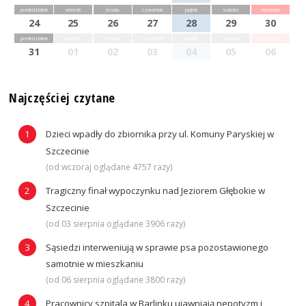
poniedziałek
wtorek
środa
czwartek
piątek
sobota
niedziela
24
25
26
27
28
29
30
poniedziałek
wtorek
środa
czwartek
piątek
sobota
niedziela
31
01
02
03
04
05
06
Najczęściej czytane
Dzieci wpadły do zbiornika przy ul. Komuny Paryskiej w
Szczecinie
(od wczoraj oglądane 4757 razy)
Tragiczny finał wypoczynku nad Jeziorem Głębokie w
Szczecinie
(od 03 sierpnia oglądane 3906 razy)
Sąsiedzi interweniują w sprawie psa pozostawionego
samotnie w mieszkaniu
(od 06 sierpnia oglądane 3800 razy)
Pracownicy szpitala w Barlinku ujawniają nepotyzm i