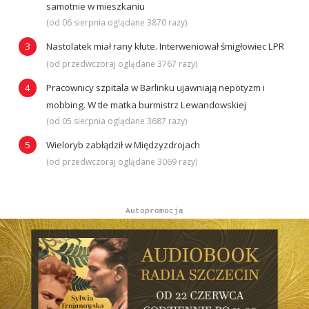
samotnie w mieszkaniu
(od 06 sierpnia oglądane 3870 razy)
Nastolatek miał rany kłute. Interweniował śmigłowiec LPR
(od przedwczoraj oglądane 3767 razy)
Pracownicy szpitala w Barlinku ujawniają nepotyzm i
mobbing. W tle matka burmistrz Lewandowskiej
(od 05 sierpnia oglądane 3687 razy)
Wieloryb zabłądził w Międzyzdrojach
(od przedwczoraj oglądane 3069 razy)
Autopromocja