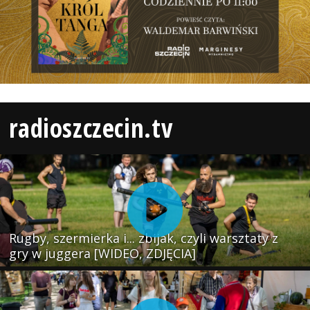
radioszczecin.tv
Rugby, szermierka i... zbijak, czyli warsztaty z
gry w juggera [WIDEO, ZDJĘCIA]