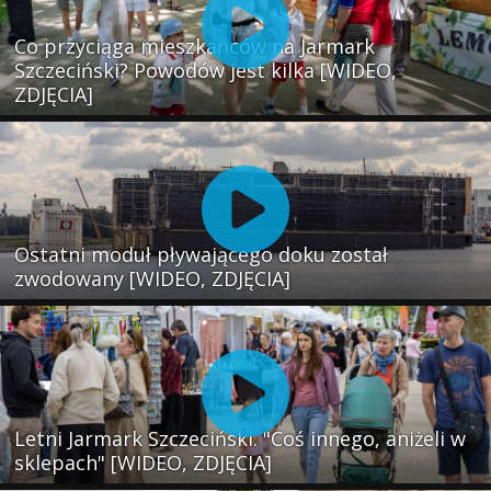
Co przyciąga mieszkańców na Jarmark
Szczeciński? Powodów jest kilka [WIDEO,
ZDJĘCIA]
Ostatni moduł pływającego doku został
zwodowany [WIDEO, ZDJĘCIA]
Letni Jarmark Szczeciński. "Coś innego, aniżeli w
sklepach" [WIDEO, ZDJĘCIA]