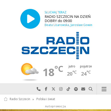
SŁUCHAJ TERAZ
RADIO SZCZECIN NA DZIEŃ
DOBRY do 09:00
Beata Użarowska, Jarosław Gowin
°C
jutro
pojutrze
18
°C
°C
20
24
Najlepiej po prostu do nas zadzwoń
Odwiedź nas na Facebook-u
Odwiedź nas na X
Odwiedź nas na Instagram-ie
Odwiedź nas na TikTok-u
Szukaj nas na Spotify
Wyślij do nas w
Szukaj
Radio Szczecin
»
Polska i świat
Autopromocja
Reklama