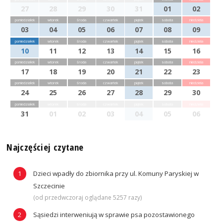
27
28
29
30
31
01
02
poniedziałek
wtorek
środa
czwartek
piątek
sobota
niedziela
03
04
05
06
07
08
09
poniedziałek
wtorek
środa
czwartek
piątek
sobota
niedziela
10
11
12
13
14
15
16
poniedziałek
wtorek
środa
czwartek
piątek
sobota
niedziela
17
18
19
20
21
22
23
poniedziałek
wtorek
środa
czwartek
piątek
sobota
niedziela
24
25
26
27
28
29
30
poniedziałek
wtorek
środa
czwartek
piątek
sobota
niedziela
31
01
02
03
04
05
06
Najczęściej czytane
Dzieci wpadły do zbiornika przy ul. Komuny Paryskiej w
Szczecinie
(od przedwczoraj oglądane 5257 razy)
Sąsiedzi interweniują w sprawie psa pozostawionego