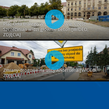
Plac Orła Białego w przebudowie. Część
Szczecinian widzi głównie beton [WIDEO,
ZDJĘCIA]
Zmiany drogowe na ulicy Andersena [WIDEO,
ZDJĘCIA]