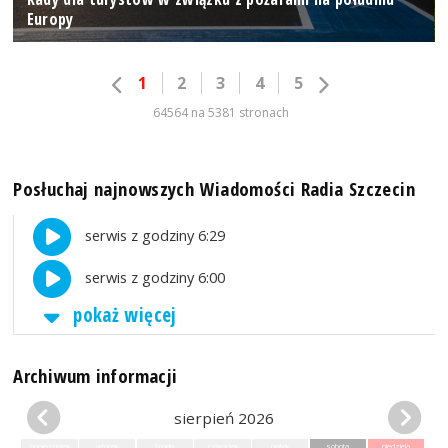
Europy
1
2
3
4
5
64564 na 5381 stronach
Posłuchaj najnowszych Wiadomości Radia Szczecin
serwis z godziny 6:29
serwis z godziny 6:00
pokaż więcej
Archiwum informacji
sierpień 2026
poniedziałek
wtorek
środa
czwartek
piątek
sobota
niedziela