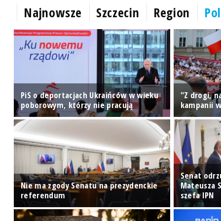
Najnowsze
Szczecin
Region
Pol
PiS o deportacjach Ukraińców w wieku
"Z drogi, 
poborowym, którzy nie pracują
kampanii w
Senat odrz
Nie ma zgody Senatu na prezydenckie
Mateusza S
u
referendum
szefa IPN