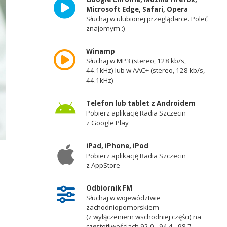
Microsoft Edge, Safari, Opera
Słuchaj w ulubionej przeglądarce. Poleć
znajomym :)
Winamp
Słuchaj w MP3 (stereo, 128 kb/s,
44.1kHz) lub w AAC+ (stereo, 128 kb/s,
44.1kHz)
Telefon lub tablet z Androidem
Pobierz aplikację Radia Szczecin
z Google Play
iPad, iPhone, iPod
Pobierz aplikację Radia Szczecin
z AppStore
Odbiornik FM
Słuchaj w województwie
zachodniopomorskiem
(z wyłączeniem wschodniej części) na
częstotliwościach 92,0 - 94,4 - 98,7 -