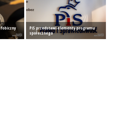
ofobiczny
PiS przedstawi elementy programu
P
społecznego
B