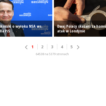
ikorski o wyroku NSA ws.
Dwaj Polacy skazani za hom
la PiS
atak w Londynie
1
2
3
4
5
64538 na 5379 stronach