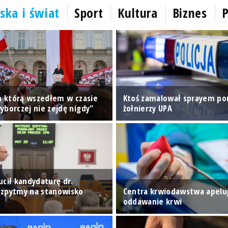
ska i świat
Sport
Kultura
Biznes
P
na którą wszedłem w czasie
Ktoś zamalował sprayem p
yborczej nie zejdę nigdy"
żołnierzy UPA
ucił kandydaturę dr.
zpytmy na stanowisko
Centra krwiodawstwa apelu
oddawanie krwi