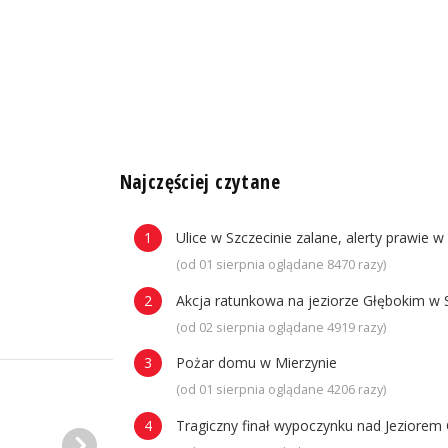
n
Najczęściej czytane
Ulice w Szczecinie zalane, alerty prawie w
(od 01 sierpnia oglądane 8470 razy)
Akcja ratunkowa na jeziorze Głębokim w 
(od 02 sierpnia oglądane 4919 razy)
Pożar domu w Mierzynie
(od 01 sierpnia oglądane 4206 razy)
Tragiczny finał wypoczynku nad Jeziorem 