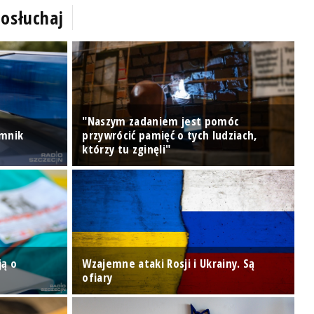
osłuchaj
"Naszym zadaniem jest pomóc
omnik
przywrócić pamięć o tych ludziach,
P
którzy tu zginęli"
P
S
ją o
Wzajemne ataki Rosji i Ukrainy. Są
r
ofiary
s