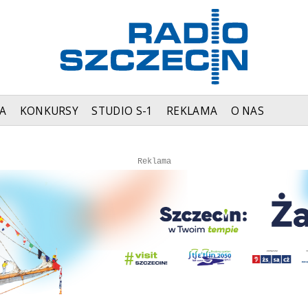
A
KONKURSY
STUDIO S-1
REKLAMA
O NAS
Autopromocja
Autopromocja
Reklama