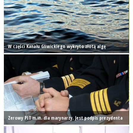
W części Kanału Gliwickiego wykryto złotą algę
Zerowy PIT m.in. dla marynarzy. Jest podpis prezydenta