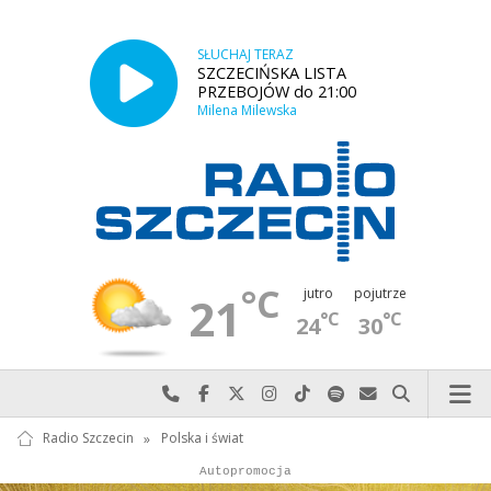
SŁUCHAJ TERAZ
SZCZECIŃSKA LISTA
PRZEBOJÓW do 21:00
Milena Milewska
°C
jutro
pojutrze
21
°C
°C
24
30
Najlepiej po prostu do nas zadzwoń
Odwiedź nas na Facebook-u
Odwiedź nas na X
Odwiedź nas na Instagram-ie
Odwiedź nas na TikTok-u
Szukaj nas na Spotify
Wyślij do nas w
Szukaj
Radio Szczecin
»
Polska i świat
Autopromocja
Autopromocja
Reklama