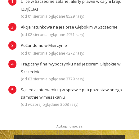
Ulice w Szczecinie zalane, alerty prawie w całym kraju
[ZDJĘCIA]
(od 01 sierpnia oglądane 8529 razy)
Akcja ratunkowa na jeziorze Głębokim w Szczecinie
(od 02 sierpnia oglądane 4971 razy)
Pożar domu w Mierzynie
(od 01 sierpnia oglądane 4272 razy)
Tragiczny finał wypoczynku nad Jeziorem Głębokie w
Szczecinie
(od 03 sierpnia oglądane 3779 razy)
Sąsiedzi interweniują w sprawie psa pozostawionego
samotnie w mieszkaniu
(od wczoraj oglądane 3608 razy)
Autopromocja