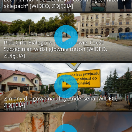
sklepach" [WIDEO, ZDJĘCIA]
Plac Orła Białego w przebudowie. Część
Szczecinian widzi głównie beton [WIDEO,
ZDJĘCIA]
Zmiany drogowe na ulicy Andersena [WIDEO,
ZDJĘCIA]