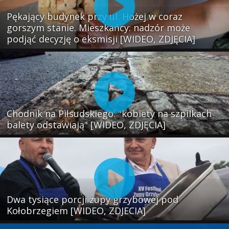
Pękający budynek przy ul. Hożej w coraz
gorszym stanie. Mieszkańcy: nadzór może
podjąć decyzję o eksmisji [WIDEO, ZDJĘCIA]
Chodnik na Piłsudskiego: "kobiety na szpilkach
balety odstawiają" [WIDEO, ZDJĘCIA]
Dwa tysiące porcji zupy grzybowej pod
Kołobrzegiem [WIDEO, ZDJECIA]