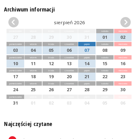
Archiwum informacji
sierpień 2026
poniedziałek
wtorek
środa
czwartek
piątek
sobota
niedziela
27
28
29
30
31
01
02
poniedziałek
wtorek
środa
czwartek
piątek
sobota
niedziela
03
04
05
06
07
08
09
poniedziałek
wtorek
środa
czwartek
piątek
sobota
niedziela
10
11
12
13
14
15
16
poniedziałek
wtorek
środa
czwartek
piątek
sobota
niedziela
17
18
19
20
21
22
23
poniedziałek
wtorek
środa
czwartek
piątek
sobota
niedziela
24
25
26
27
28
29
30
poniedziałek
wtorek
środa
czwartek
piątek
sobota
niedziela
31
01
02
03
04
05
06
Najczęściej czytane