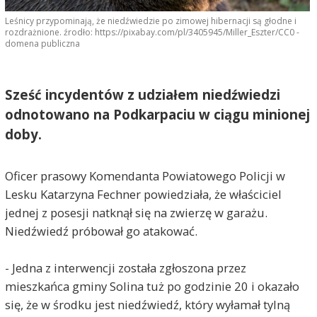
Leśnicy przypominają, że niedźwiedzie po zimowej hibernacji są głodne i
rozdrażnione. źrodło: https://pixabay.com/pl/3405945/Miller_Eszter/CC0 -
domena publiczna
Sześć incydentów z udziałem niedźwiedzi
odnotowano na Podkarpaciu w ciągu minionej
doby.
Oficer prasowy Komendanta Powiatowego Policji w
Lesku Katarzyna Fechner powiedziała, że właściciel
jednej z posesji natknął się na zwierzę w garażu.
Niedźwiedź próbował go atakować.
- Jedna z interwencji została zgłoszona przez
mieszkańca gminy Solina tuż po godzinie 20 i okazało
się, że w środku jest niedźwiedź, który wyłamał tylną