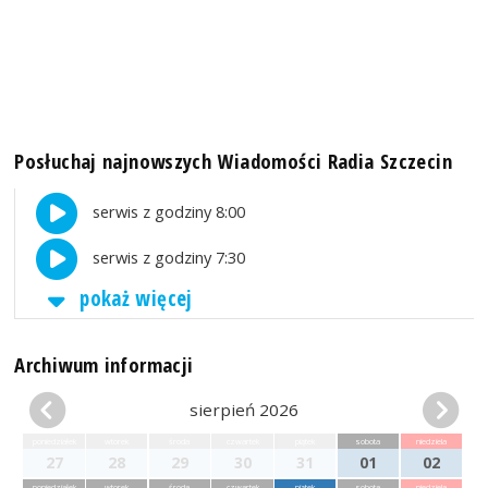
Posłuchaj najnowszych Wiadomości Radia Szczecin
serwis z godziny 8:00
serwis z godziny 7:30
pokaż więcej
Archiwum informacji
sierpień 2026
poniedziałek
wtorek
środa
czwartek
piątek
sobota
niedziela
27
28
29
30
31
01
02
poniedziałek
wtorek
środa
czwartek
piątek
sobota
niedziela