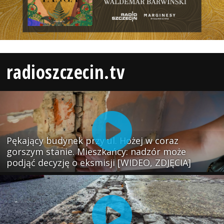
radioszczecin.tv
Pękający budynek przy ul. Hożej w coraz
gorszym stanie. Mieszkańcy: nadzór może
podjąć decyzję o eksmisji [WIDEO, ZDJĘCIA]