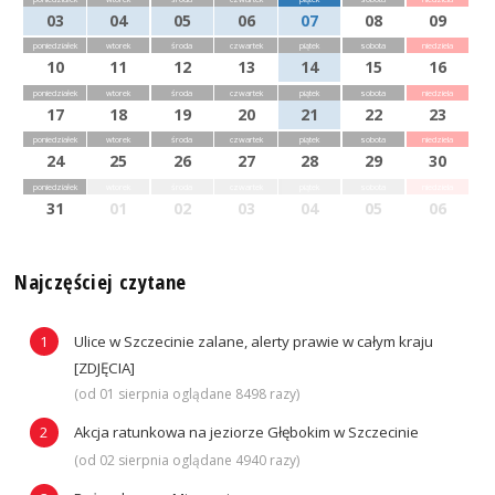
03
04
05
06
07
08
09
poniedziałek
wtorek
środa
czwartek
piątek
sobota
niedziela
10
11
12
13
14
15
16
poniedziałek
wtorek
środa
czwartek
piątek
sobota
niedziela
17
18
19
20
21
22
23
poniedziałek
wtorek
środa
czwartek
piątek
sobota
niedziela
24
25
26
27
28
29
30
poniedziałek
wtorek
środa
czwartek
piątek
sobota
niedziela
31
01
02
03
04
05
06
Najczęściej czytane
Ulice w Szczecinie zalane, alerty prawie w całym kraju
[ZDJĘCIA]
(od 01 sierpnia oglądane 8498 razy)
Akcja ratunkowa na jeziorze Głębokim w Szczecinie
(od 02 sierpnia oglądane 4940 razy)