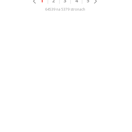
1
2
3
4
5
64539 na 5379 stronach