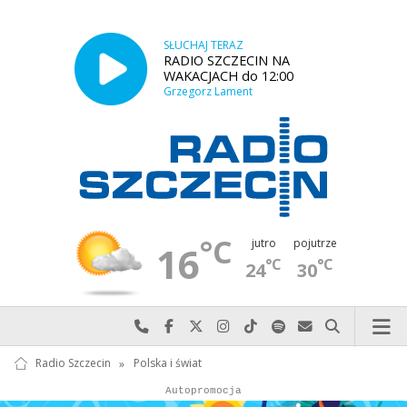
SŁUCHAJ TERAZ
RADIO SZCZECIN NA
WAKACJACH do 12:00
Grzegorz Lament
°C
jutro
pojutrze
16
°C
°C
24
30
Najlepiej po prostu do nas zadzwoń
Odwiedź nas na Facebook-u
Odwiedź nas na X
Odwiedź nas na Instagram-ie
Odwiedź nas na TikTok-u
Szukaj nas na Spotify
Wyślij do nas w
Szukaj
Radio Szczecin
»
Polska i świat
Autopromocja
Autopromocja
Reklama