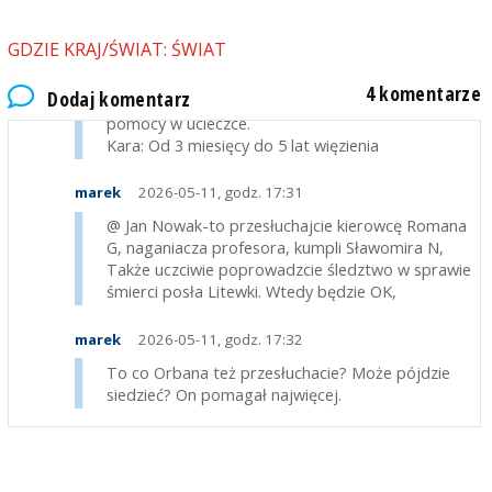
tak "komedia" to się nazywa POPLECZNICTWO.
To PRZESTĘPSTWO. Art. 239 Kodeksu karnego.
GDZIE KRAJ/ŚWIAT: ŚWIAT
Grozi za to kara pozbawienia wolności od 3
miesięcy do 5 lat. Dotyczy to zapewniania
4 komentarze
Dodaj komentarz
schronienia, ukrywania, zacierania śladów czy
pomocy w ucieczce.
Kara: Od 3 miesięcy do 5 lat więzienia
marek
2026-05-11, godz. 17:31
@ Jan Nowak-to przesłuchajcie kierowcę Romana
G, naganiacza profesora, kumpli Sławomira N,
Także uczciwie poprowadzcie śledztwo w sprawie
śmierci posła Litewki. Wtedy będzie OK,
marek
2026-05-11, godz. 17:32
To co Orbana też przesłuchacie? Może pójdzie
siedzieć? On pomagał najwięcej.