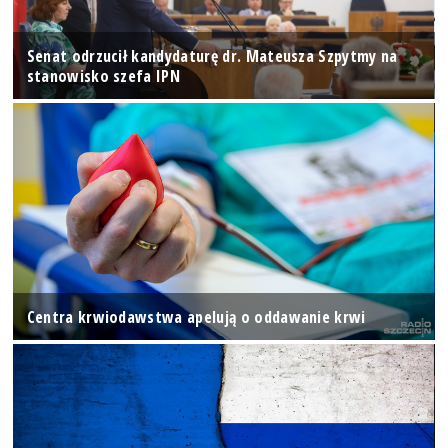
Senat odrzucił kandydaturę dr. Mateusza Szpytmy na
stanowisko szefa IPN
Centra krwiodawstwa apelują o oddawanie krwi