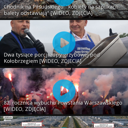
Chodnik na Piłsudskiego: "kobiety na szpilkach
balety odstawiają" [WIDEO, ZDJĘCIA]
Dwa tysiące porcji zupy grzybowej pod
Kołobrzegiem [WIDEO, ZDJECIA]
82. rocznica wybuchu Powstania Warszawskiego
[WIDEO, ZDJĘCIA]