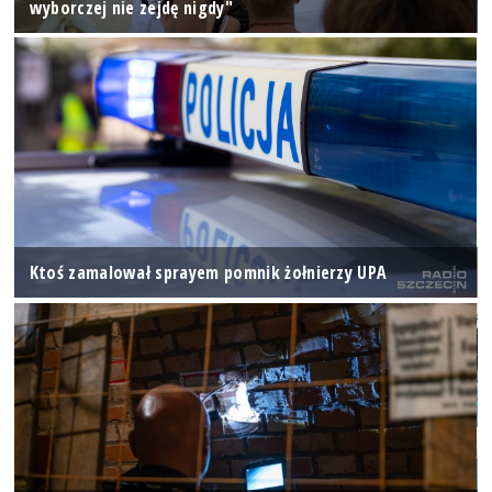
wyborczej nie zejdę nigdy"
Ktoś zamalował sprayem pomnik żołnierzy UPA