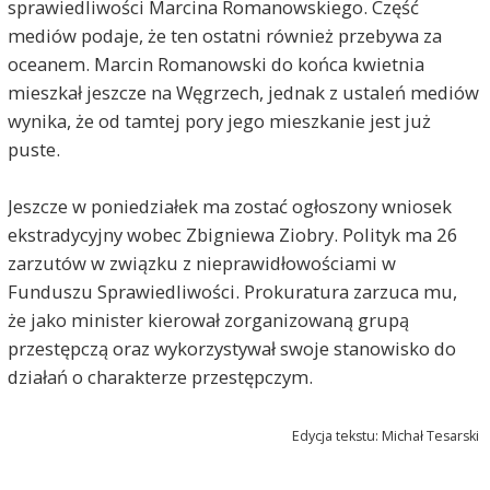
sprawiedliwości Marcina Romanowskiego. Część
mediów podaje, że ten ostatni również przebywa za
oceanem. Marcin Romanowski do końca kwietnia
mieszkał jeszcze na Węgrzech, jednak z ustaleń mediów
wynika, że od tamtej pory jego mieszkanie jest już
puste.
Jeszcze w poniedziałek ma zostać ogłoszony wniosek
ekstradycyjny wobec Zbigniewa Ziobry. Polityk ma 26
zarzutów w związku z nieprawidłowościami w
Funduszu Sprawiedliwości. Prokuratura zarzuca mu,
że jako minister kierował zorganizowaną grupą
przestępczą oraz wykorzystywał swoje stanowisko do
marek
2026-05-11, godz. 10:48
działań o charakterze przestępczym.
Komedia po prostu.Może jeszcze Orbana
aresztuje, bo pomógł Ziobrze i dał mu azyl.
Edycja tekstu: Michał Tesarski
Jan Nowak
2026-05-11, godz. 12:17