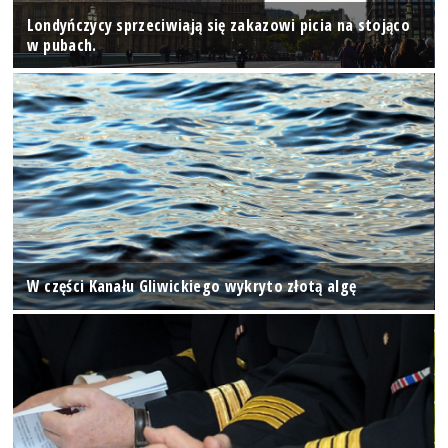
Londyńczycy sprzeciwiają się zakazowi picia na stojąco
w pubach.
W części Kanału Gliwickiego wykryto złotą algę