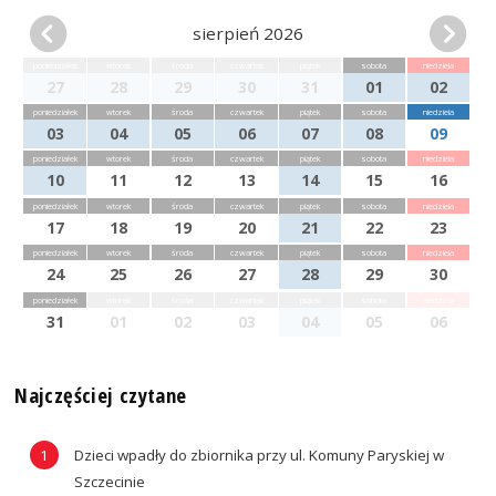
sierpień 2026
poniedziałek
wtorek
środa
czwartek
piątek
sobota
niedziela
27
28
29
30
31
01
02
poniedziałek
wtorek
środa
czwartek
piątek
sobota
niedziela
03
04
05
06
07
08
09
poniedziałek
wtorek
środa
czwartek
piątek
sobota
niedziela
10
11
12
13
14
15
16
poniedziałek
wtorek
środa
czwartek
piątek
sobota
niedziela
17
18
19
20
21
22
23
poniedziałek
wtorek
środa
czwartek
piątek
sobota
niedziela
24
25
26
27
28
29
30
poniedziałek
wtorek
środa
czwartek
piątek
sobota
niedziela
31
01
02
03
04
05
06
Najczęściej czytane
Dzieci wpadły do zbiornika przy ul. Komuny Paryskiej w
Szczecinie