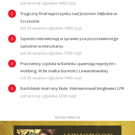
(od wczoraj oglądane 4463 razy)
Tragiczny finał wypoczynku nad Jeziorem Głębokie w
Szczecinie
(od 03 sierpnia oglądane 3889 razy)
Sąsiedzi interweniują w sprawie psa pozostawionego
samotnie w mieszkaniu
(od 06 sierpnia oglądane 3783 razy)
Pracownicy szpitala w Barlinku ujawniają nepotyzm i
mobbing. W tle matka burmistrz Lewandowskiej
(od 05 sierpnia oglądane 3490 razy)
Nastolatek miał rany kłute. Interweniował śmigłowiec LPR
(od wczoraj oglądane 3206 razy)
Autopromocja