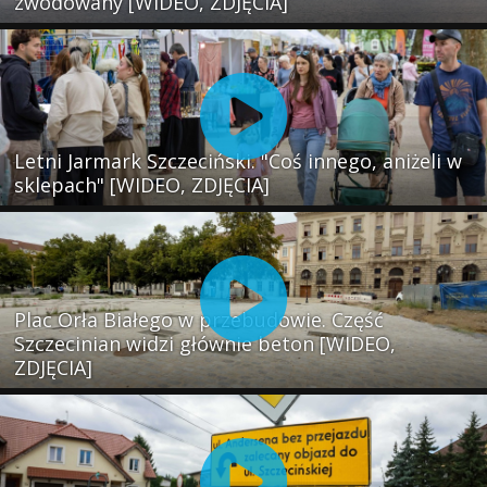
zwodowany [WIDEO, ZDJĘCIA]
Letni Jarmark Szczeciński. "Coś innego, aniżeli w
sklepach" [WIDEO, ZDJĘCIA]
Plac Orła Białego w przebudowie. Część
Szczecinian widzi głównie beton [WIDEO,
ZDJĘCIA]