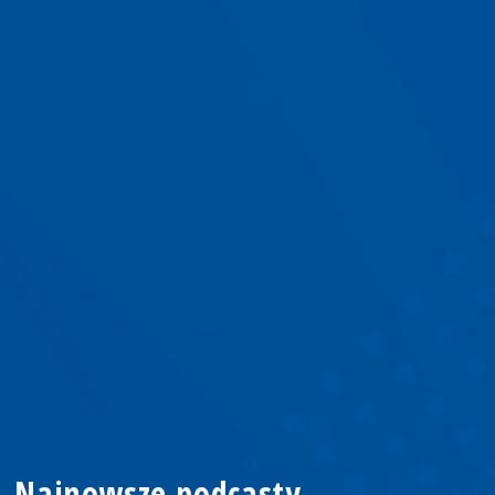
Najnowsze podcasty