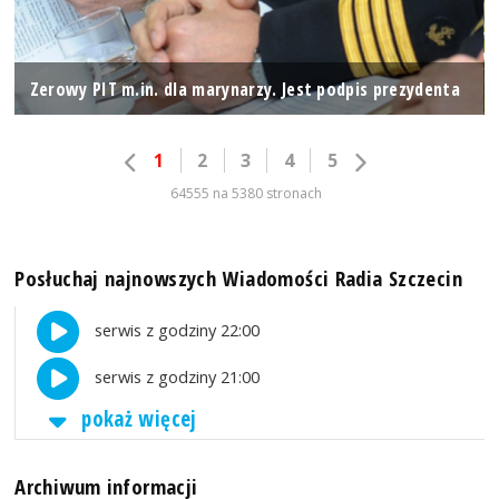
Zerowy PIT m.in. dla marynarzy. Jest podpis prezydenta
1
2
3
4
5
64555 na 5380 stronach
Posłuchaj najnowszych Wiadomości Radia Szczecin
serwis z godziny 22:00
serwis z godziny 21:00
pokaż więcej
Archiwum informacji