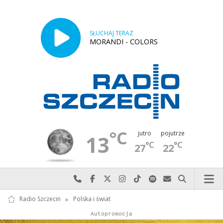
SŁUCHAJ TERAZ
MORANDI - COLORS
°C
jutro
pojutrze
13
°C
°C
27
22
Najlepiej po prostu do nas zadzwoń
Odwiedź nas na Facebook-u
Odwiedź nas na X
Odwiedź nas na Instagram-ie
Odwiedź nas na TikTok-u
Szukaj nas na Spotify
Wyślij do nas w
Szukaj
Radio Szczecin
»
Polska i świat
Autopromocja
Reklama