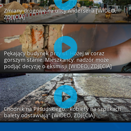
Zmiany drogowe na ulicy Andersena [WIDEO,
ZDJĘCIA]
Pękający budynek przy ul. Hożej w coraz
gorszym stanie. Mieszkańcy: nadzór może
podjąć decyzję o eksmisji [WIDEO, ZDJĘCIA]
Chodnik na Piłsudskiego: "kobiety na szpilkach
balety odstawiają" [WIDEO, ZDJĘCIA]