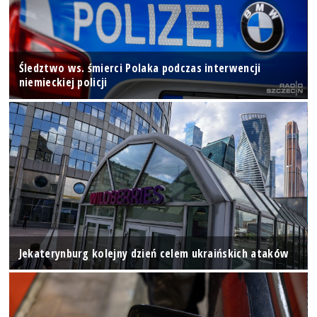
Śledztwo ws. śmierci Polaka podczas interwencji
niemieckiej policji
Jekaterynburg kolejny dzień celem ukraińskich ataków