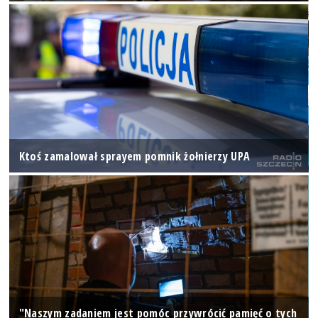
Ktoś zamalował sprayem pomnik żołnierzy UPA
"Naszym zadaniem jest pomóc przywrócić pamięć o tych