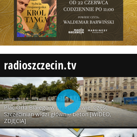
radioszczecin.tv
Plac Orła Białego w przebudowie. Część
Szczecinian widzi głównie beton [WIDEO,
ZDJĘCIA]