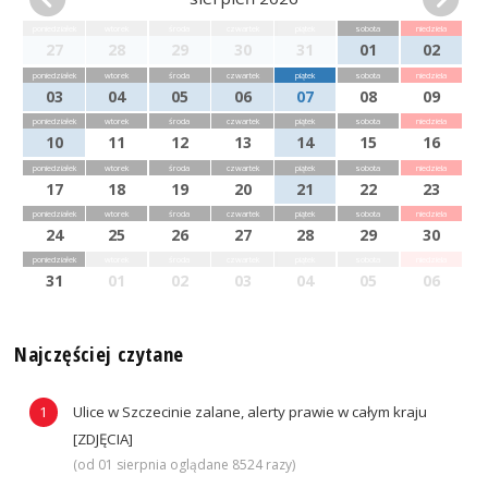
poniedziałek
wtorek
środa
czwartek
piątek
sobota
niedziela
27
28
29
30
31
01
02
poniedziałek
wtorek
środa
czwartek
piątek
sobota
niedziela
03
04
05
06
07
08
09
poniedziałek
wtorek
środa
czwartek
piątek
sobota
niedziela
10
11
12
13
14
15
16
poniedziałek
wtorek
środa
czwartek
piątek
sobota
niedziela
17
18
19
20
21
22
23
poniedziałek
wtorek
środa
czwartek
piątek
sobota
niedziela
24
25
26
27
28
29
30
poniedziałek
wtorek
środa
czwartek
piątek
sobota
niedziela
31
01
02
03
04
05
06
Najczęściej czytane
Ulice w Szczecinie zalane, alerty prawie w całym kraju
[ZDJĘCIA]
(od 01 sierpnia oglądane 8524 razy)