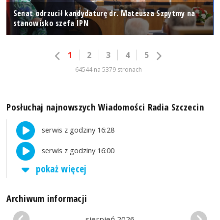
Senat odrzucił kandydaturę dr. Mateusza Szpytmy na
stanowisko szefa IPN
1
2
3
4
5
64544 na 5379 stronach
Posłuchaj najnowszych Wiadomości Radia Szczecin
serwis z godziny 16:28
serwis z godziny 16:00
pokaż więcej
Archiwum informacji
sierpień 2026