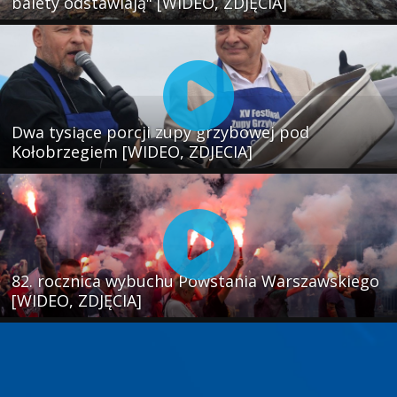
balety odstawiają" [WIDEO, ZDJĘCIA]
Dwa tysiące porcji zupy grzybowej pod
Kołobrzegiem [WIDEO, ZDJECIA]
82. rocznica wybuchu Powstania Warszawskiego
[WIDEO, ZDJĘCIA]