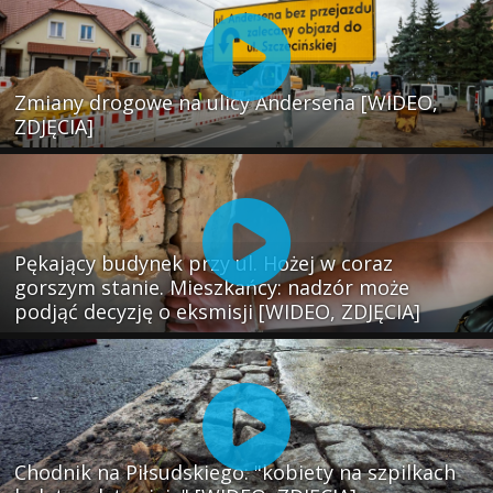
Zmiany drogowe na ulicy Andersena [WIDEO,
ZDJĘCIA]
Pękający budynek przy ul. Hożej w coraz
gorszym stanie. Mieszkańcy: nadzór może
podjąć decyzję o eksmisji [WIDEO, ZDJĘCIA]
Chodnik na Piłsudskiego: "kobiety na szpilkach