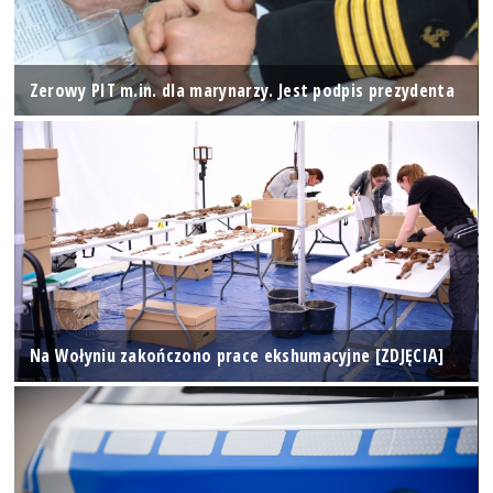
Zerowy PIT m.in. dla marynarzy. Jest podpis prezydenta
Na Wołyniu zakończono prace ekshumacyjne [ZDJĘCIA]