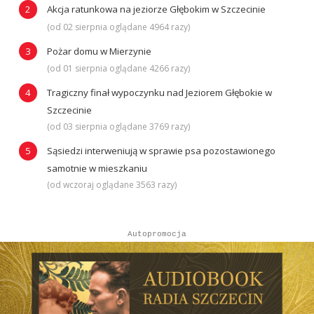
Akcja ratunkowa na jeziorze Głębokim w Szczecinie
(od 02 sierpnia oglądane 4964 razy)
Pożar domu w Mierzynie
(od 01 sierpnia oglądane 4266 razy)
Tragiczny finał wypoczynku nad Jeziorem Głębokie w
Szczecinie
(od 03 sierpnia oglądane 3769 razy)
Sąsiedzi interweniują w sprawie psa pozostawionego
samotnie w mieszkaniu
(od wczoraj oglądane 3563 razy)
Autopromocja