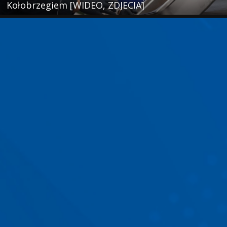
Kołobrzegiem [WIDEO, ZDJECIA]