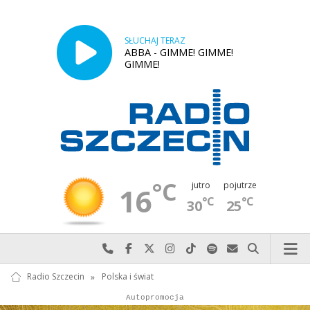
SŁUCHAJ TERAZ
ABBA - GIMME! GIMME!
GIMME!
°C
jutro
pojutrze
16
°C
°C
30
25
Najlepiej po prostu do nas zadzwoń
Odwiedź nas na Facebook-u
Odwiedź nas na X
Odwiedź nas na Instagram-ie
Odwiedź nas na TikTok-u
Szukaj nas na Spotify
Wyślij do nas w
Szukaj
Radio Szczecin
»
Polska i świat
Autopromocja
Autopromocja
Reklama