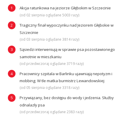
Akcja ratunkowa na jeziorze Głębokim w Szczecinie
(od 02 sierpnia oglądane 5003 razy)
Tragiczny finał wypoczynku nad Jeziorem Głębokie w
Szczecinie
(od 03 sierpnia oglądane 3814 razy)
Sąsiedzi interweniują w sprawie psa pozostawionego
samotnie w mieszkaniu
(od przedwczoraj oglądane 3719 razy)
Pracownicy szpitala w Barlinku ujawniają nepotyzm i
mobbing. W tle matka burmistrz Lewandowskiej
(od 05 sierpnia oglądane 3318 razy)
Przywiązany, bez dostępu do wody i jedzenia. Służby
odnalazły psa
(od przedwczoraj oglądane 2383 razy)