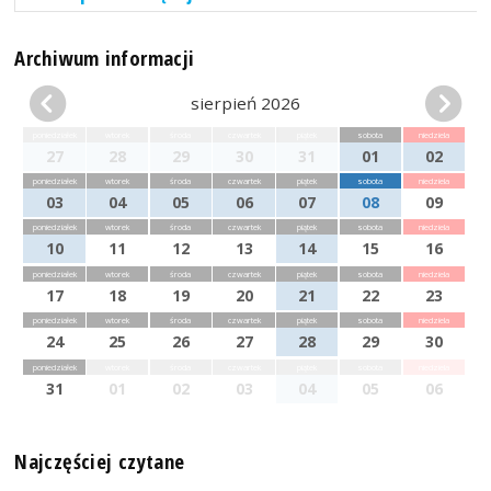
Archiwum informacji
sierpień 2026
poniedziałek
wtorek
środa
czwartek
piątek
sobota
niedziela
27
28
29
30
31
01
02
poniedziałek
wtorek
środa
czwartek
piątek
sobota
niedziela
03
04
05
06
07
08
09
poniedziałek
wtorek
środa
czwartek
piątek
sobota
niedziela
10
11
12
13
14
15
16
poniedziałek
wtorek
środa
czwartek
piątek
sobota
niedziela
17
18
19
20
21
22
23
poniedziałek
wtorek
środa
czwartek
piątek
sobota
niedziela
24
25
26
27
28
29
30
poniedziałek
wtorek
środa
czwartek
piątek
sobota
niedziela
31
01
02
03
04
05
06
Najczęściej czytane