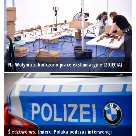
Na Wołyniu zakończono prace ekshumacyjne [ZDJĘCIA]
Śledztwo ws. śmierci Polaka podczas interwencji