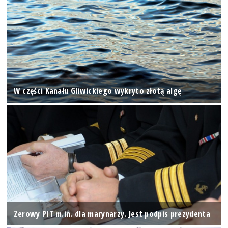
W części Kanału Gliwickiego wykryto złotą algę
Zerowy PIT m.in. dla marynarzy. Jest podpis prezydenta