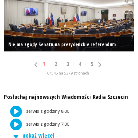
Nie ma zgody Senatu na prezydenckie referendum
1
2
3
4
5
64545 na 5379 stronach
Posłuchaj najnowszych Wiadomości Radia Szczecin
serwis z godziny 8:00
serwis z godziny 7:00
pokaż więcej