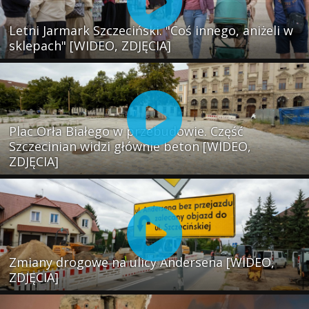
Letni Jarmark Szczeciński. "Coś innego, aniżeli w
sklepach" [WIDEO, ZDJĘCIA]
Plac Orła Białego w przebudowie. Część
Szczecinian widzi głównie beton [WIDEO,
ZDJĘCIA]
Zmiany drogowe na ulicy Andersena [WIDEO,
ZDJĘCIA]