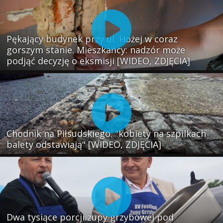
Pękający budynek przy ul. Hożej w coraz
gorszym stanie. Mieszkańcy: nadzór może
podjąć decyzję o eksmisji [WIDEO, ZDJĘCIA]
Chodnik na Piłsudskiego: "kobiety na szpilkach
balety odstawiają" [WIDEO, ZDJĘCIA]
Dwa tysiące porcji zupy grzybowej pod