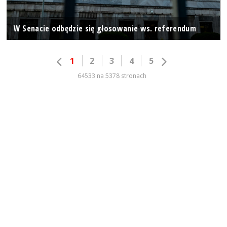
W Senacie odbędzie się głosowanie ws. referendum
1
2
3
4
5
64533 na 5378 stronach