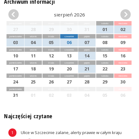
Archiwum informacji
sierpień 2026
poniedziałek
wtorek
środa
czwartek
piątek
sobota
niedziela
27
28
29
30
31
01
02
poniedziałek
wtorek
środa
czwartek
piątek
sobota
niedziela
03
04
05
06
07
08
09
poniedziałek
wtorek
środa
czwartek
piątek
sobota
niedziela
10
11
12
13
14
15
16
poniedziałek
wtorek
środa
czwartek
piątek
sobota
niedziela
17
18
19
20
21
22
23
poniedziałek
wtorek
środa
czwartek
piątek
sobota
niedziela
24
25
26
27
28
29
30
poniedziałek
wtorek
środa
czwartek
piątek
sobota
niedziela
31
01
02
03
04
05
06
Najczęściej czytane
Ulice w Szczecinie zalane, alerty prawie w całym kraju