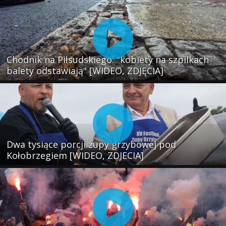
Chodnik na Piłsudskiego: "kobiety na szpilkach
balety odstawiają" [WIDEO, ZDJĘCIA]
Dwa tysiące porcji zupy grzybowej pod
Kołobrzegiem [WIDEO, ZDJECIA]