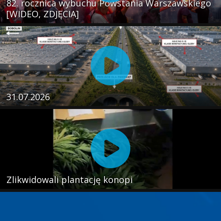
82. rocznica wybuchu Powstania Warszawskiego
[WIDEO, ZDJĘCIA]
31.07.2026
Zlikwidowali plantację konopi