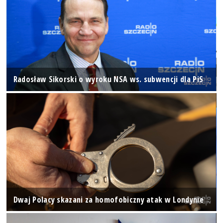
Radosław Sikorski o wyroku NSA ws. subwencji dla PiS
Dwaj Polacy skazani za homofobiczny atak w Londynie