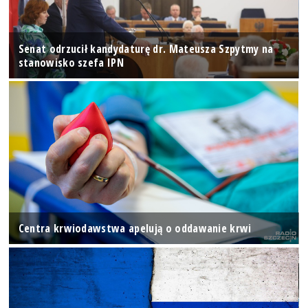
Senat odrzucił kandydaturę dr. Mateusza Szpytmy na
stanowisko szefa IPN
Centra krwiodawstwa apelują o oddawanie krwi