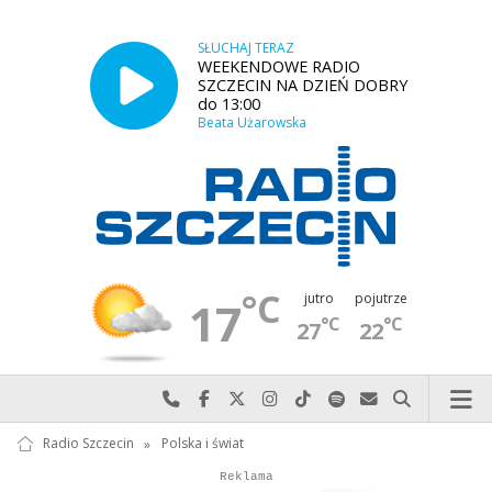
SŁUCHAJ TERAZ
WEEKENDOWE RADIO
SZCZECIN NA DZIEŃ DOBRY
do 13:00
Beata Użarowska
°C
jutro
pojutrze
17
°C
°C
27
22
Najlepiej po prostu do nas zadzwoń
Odwiedź nas na Facebook-u
Odwiedź nas na X
Odwiedź nas na Instagram-ie
Odwiedź nas na TikTok-u
Szukaj nas na Spotify
Wyślij do nas w
Szukaj
Radio Szczecin
»
Polska i świat
Autopromocja
Reklama