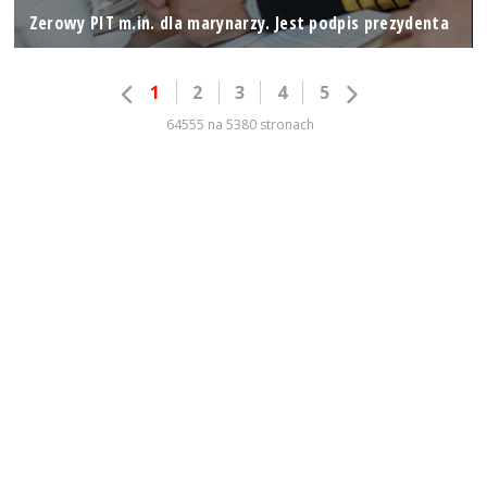
Zerowy PIT m.in. dla marynarzy. Jest podpis prezydenta
1
2
3
4
5
64555 na 5380 stronach