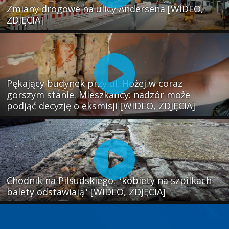
Zmiany drogowe na ulicy Andersena [WIDEO,
ZDJĘCIA]
Pękający budynek przy ul. Hożej w coraz
gorszym stanie. Mieszkańcy: nadzór może
podjąć decyzję o eksmisji [WIDEO, ZDJĘCIA]
Chodnik na Piłsudskiego: "kobiety na szpilkach
balety odstawiają" [WIDEO, ZDJĘCIA]