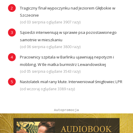
Tragiczny finał wypoczynku nad Jeziorem Głębokie w
Szczecinie
(od 03 sierpnia oglądane 3907 razy)
Sąsiedzi interweniują w sprawie psa pozostawionego
samotnie w mieszkaniu
(od 06 sierpnia oglądane 3800 razy)
Pracownicy szpitala w Barlinku ujawniają nepotyzm i
mobbing. W tle matka burmistrz Lewandowskiej
(od 05 sierpnia oglądane 3543 razy)
Nastolatek miał rany kłute. Interweniował śmigłowiec LPR
(od wczoraj oglądane 3389 razy)
Autopromocja