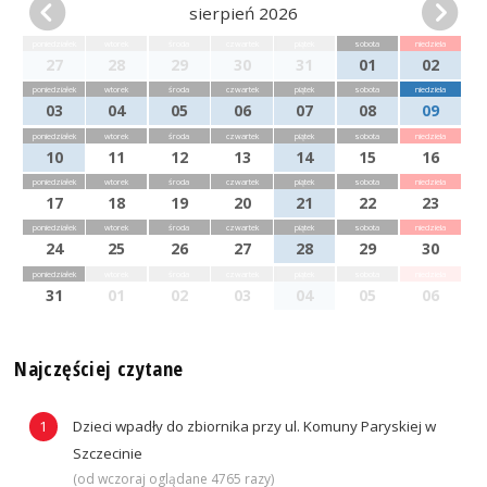
sierpień 2026
poniedziałek
wtorek
środa
czwartek
piątek
sobota
niedziela
27
28
29
30
31
01
02
poniedziałek
wtorek
środa
czwartek
piątek
sobota
niedziela
03
04
05
06
07
08
09
poniedziałek
wtorek
środa
czwartek
piątek
sobota
niedziela
10
11
12
13
14
15
16
poniedziałek
wtorek
środa
czwartek
piątek
sobota
niedziela
17
18
19
20
21
22
23
poniedziałek
wtorek
środa
czwartek
piątek
sobota
niedziela
24
25
26
27
28
29
30
poniedziałek
wtorek
środa
czwartek
piątek
sobota
niedziela
31
01
02
03
04
05
06
Najczęściej czytane
Dzieci wpadły do zbiornika przy ul. Komuny Paryskiej w
Szczecinie
(od wczoraj oglądane 4765 razy)