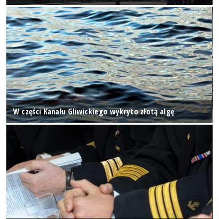
W części Kanału Gliwickiego wykryto złotą algę