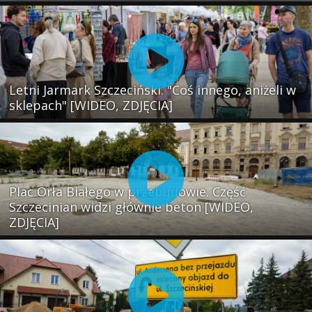
Letni Jarmark Szczeciński. "Coś innego, aniżeli w
sklepach" [WIDEO, ZDJĘCIA]
Plac Orła Białego w przebudowie. Część
Szczecinian widzi głównie beton [WIDEO,
ZDJĘCIA]