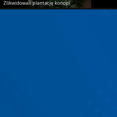
Zlikwidowali plantację konopi