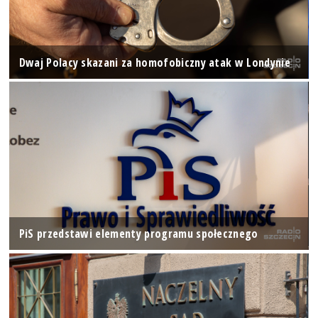
Dwaj Polacy skazani za homofobiczny atak w Londynie
PiS przedstawi elementy programu społecznego