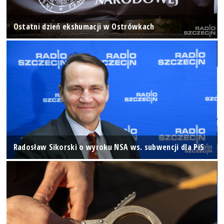
Ostatni dzień ekshumacji w Ostrówkach
Radosław Sikorski o wyroku NSA ws. subwencji dla PiS