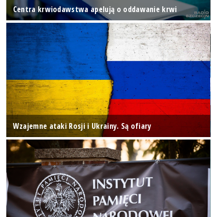
Centra krwiodawstwa apelują o oddawanie krwi
Wzajemne ataki Rosji i Ukrainy. Są ofiary