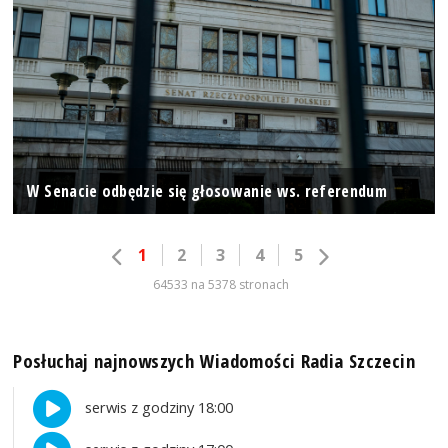
W Senacie odbędzie się głosowanie ws. referendum
1
2
3
4
5
64533 na 5378 stronach
Posłuchaj najnowszych Wiadomości Radia Szczecin
serwis z godziny 18:00