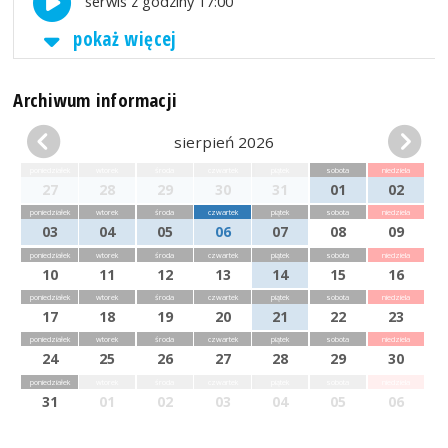
serwis z godziny 17:00
pokaż więcej
Archiwum informacji
sierpień 2026
poniedziałek
wtorek
środa
czwartek
piątek
sobota
niedziela
27
28
29
30
31
01
02
poniedziałek
wtorek
środa
czwartek
piątek
sobota
niedziela
03
04
05
06
07
08
09
poniedziałek
wtorek
środa
czwartek
piątek
sobota
niedziela
10
11
12
13
14
15
16
poniedziałek
wtorek
środa
czwartek
piątek
sobota
niedziela
17
18
19
20
21
22
23
poniedziałek
wtorek
środa
czwartek
piątek
sobota
niedziela
24
25
26
27
28
29
30
poniedziałek
wtorek
środa
czwartek
piątek
sobota
niedziela
31
01
02
03
04
05
06