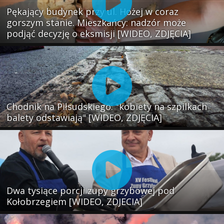
Pękający budynek przy ul. Hożej w coraz
gorszym stanie. Mieszkańcy: nadzór może
podjąć decyzję o eksmisji [WIDEO, ZDJĘCIA]
Chodnik na Piłsudskiego: "kobiety na szpilkach
balety odstawiają" [WIDEO, ZDJĘCIA]
Dwa tysiące porcji zupy grzybowej pod
Kołobrzegiem [WIDEO, ZDJECIA]