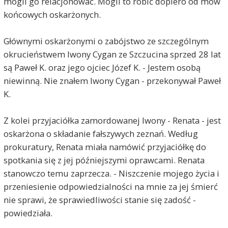
mogli go relacjonować. Mogli to robić dopiero od mów
końcowych oskarżonych.
Głównymi oskarżonymi o zabójstwo ze szczególnym
okrucieństwem Iwony Cygan ze Szczucina sprzed 28 lat
są Paweł K. oraz jego ojciec Józef K. - Jestem osobą
niewinną. Nie znałem Iwony Cygan - przekonywał Paweł
K.
Z kolei przyjaciółka zamordowanej Iwony - Renata - jest
oskarżona o składanie fałszywych zeznań. Według
prokuratury, Renata miała namówić przyjaciółkę do
spotkania się z jej późniejszymi oprawcami. Renata
stanowczo temu zaprzecza. - Niszczenie mojego życia i
przeniesienie odpowiedzialności na mnie za jej śmierć
nie sprawi, że sprawiedliwości stanie się zadość -
powiedziała.