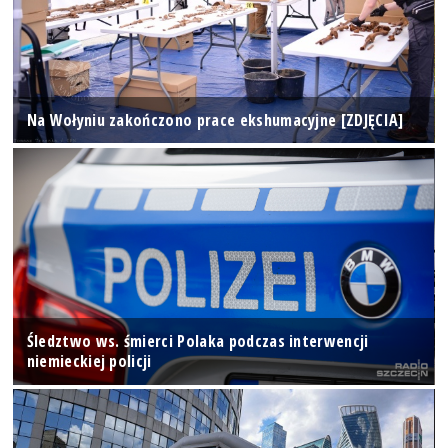
Na Wołyniu zakończono prace ekshumacyjne [ZDJĘCIA]
Śledztwo ws. śmierci Polaka podczas interwencji
niemieckiej policji