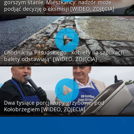
gorszym stanie. Mieszkańcy: nadzór może
podjąć decyzję o eksmisji [WIDEO, ZDJĘCIA]
Chodnik na Piłsudskiego: "kobiety na szpilkach
balety odstawiają" [WIDEO, ZDJĘCIA]
Dwa tysiące porcji zupy grzybowej pod
Kołobrzegiem [WIDEO, ZDJECIA]