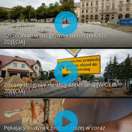
Plac Orła Białego w przebudowie. Część
Szczecinian widzi głównie beton [WIDEO,
ZDJĘCIA]
Zmiany drogowe na ulicy Andersena [WIDEO,
ZDJĘCIA]
Pękający budynek przy ul. Hożej w coraz