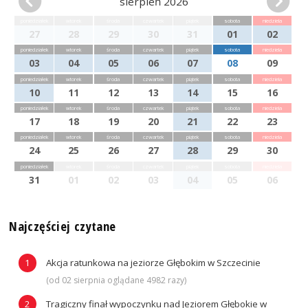
sierpień 2026
poniedziałek
wtorek
środa
czwartek
piątek
sobota
niedziela
27
28
29
30
31
01
02
poniedziałek
wtorek
środa
czwartek
piątek
sobota
niedziela
03
04
05
06
07
08
09
poniedziałek
wtorek
środa
czwartek
piątek
sobota
niedziela
10
11
12
13
14
15
16
poniedziałek
wtorek
środa
czwartek
piątek
sobota
niedziela
17
18
19
20
21
22
23
poniedziałek
wtorek
środa
czwartek
piątek
sobota
niedziela
24
25
26
27
28
29
30
poniedziałek
wtorek
środa
czwartek
piątek
sobota
niedziela
31
01
02
03
04
05
06
Najczęściej czytane
Akcja ratunkowa na jeziorze Głębokim w Szczecinie
(od 02 sierpnia oglądane 4982 razy)
Tragiczny finał wypoczynku nad Jeziorem Głębokie w