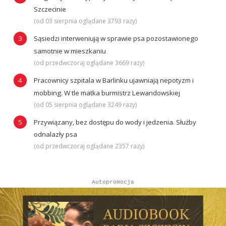
Szczecinie
(od 03 sierpnia oglądane 3793 razy)
Sąsiedzi interweniują w sprawie psa pozostawionego
samotnie w mieszkaniu
(od przedwczoraj oglądane 3669 razy)
Pracownicy szpitala w Barlinku ujawniają nepotyzm i
mobbing. W tle matka burmistrz Lewandowskiej
(od 05 sierpnia oglądane 3249 razy)
Przywiązany, bez dostępu do wody i jedzenia. Służby
odnalazły psa
(od przedwczoraj oglądane 2357 razy)
Autopromocja