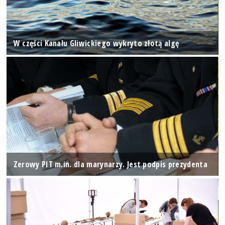
W części Kanału Gliwickiego wykryto złotą algę
Zerowy PIT m.in. dla marynarzy. Jest podpis prezydenta