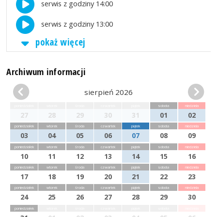
serwis z godziny 14:00
serwis z godziny 13:00
pokaż więcej
Archiwum informacji
sierpień 2026
poniedziałek
wtorek
środa
czwartek
piątek
sobota
niedziela
27
28
29
30
31
01
02
poniedziałek
wtorek
środa
czwartek
piątek
sobota
niedziela
03
04
05
06
07
08
09
poniedziałek
wtorek
środa
czwartek
piątek
sobota
niedziela
10
11
12
13
14
15
16
poniedziałek
wtorek
środa
czwartek
piątek
sobota
niedziela
17
18
19
20
21
22
23
poniedziałek
wtorek
środa
czwartek
piątek
sobota
niedziela
24
25
26
27
28
29
30
poniedziałek
wtorek
środa
czwartek
piątek
sobota
niedziela