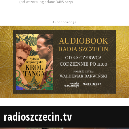
(od wczoraj oglądane 3485 razy)
Autopromocja
radioszczecin.tv