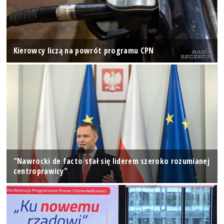
Kierowcy liczą na powrót programu CPN
"Nawrocki de facto stał się liderem szeroko rozumianej
centroprawicy"