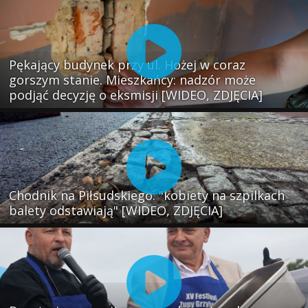
Pękający budynek przy ul. Hożej w coraz
gorszym stanie. Mieszkańcy: nadzór może
podjąć decyzję o eksmisji [WIDEO, ZDJĘCIA]
Chodnik na Piłsudskiego: "kobiety na szpilkach
balety odstawiają" [WIDEO, ZDJĘCIA]