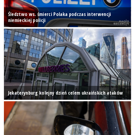
Śledztwo ws. śmierci Polaka podczas interwencji
niemieckiej policji
Jekaterynburg kolejny dzień celem ukraińskich ataków