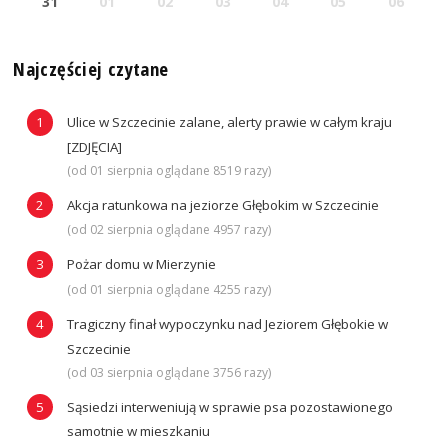
31
01
02
03
04
05
06
Najczęściej czytane
Ulice w Szczecinie zalane, alerty prawie w całym kraju
[ZDJĘCIA]
(od 01 sierpnia oglądane 8519 razy)
Akcja ratunkowa na jeziorze Głębokim w Szczecinie
(od 02 sierpnia oglądane 4957 razy)
Pożar domu w Mierzynie
(od 01 sierpnia oglądane 4255 razy)
Tragiczny finał wypoczynku nad Jeziorem Głębokie w
Szczecinie
(od 03 sierpnia oglądane 3756 razy)
Sąsiedzi interweniują w sprawie psa pozostawionego
samotnie w mieszkaniu