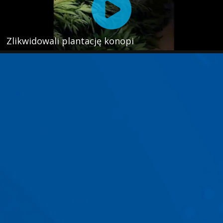
Zlikwidowali plantację konopi