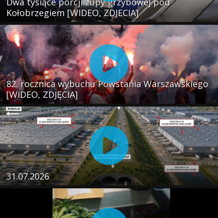
Dwa tysiące porcji zupy grzybowej pod
Kołobrzegiem [WIDEO, ZDJECIA]
82. rocznica wybuchu Powstania Warszawskiego
[WIDEO, ZDJĘCIA]
31.07.2026