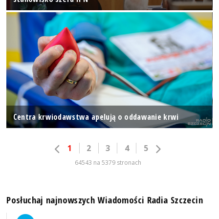
Centra krwiodawstwa apelują o oddawanie krwi
1
2
3
4
5
64543 na 5379 stronach
Posłuchaj najnowszych Wiadomości Radia Szczecin