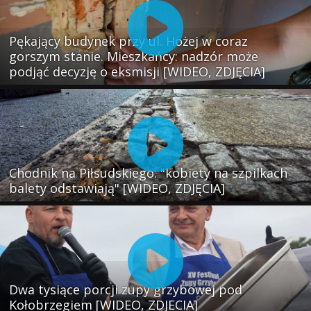
Pękający budynek przy ul. Hożej w coraz
gorszym stanie. Mieszkańcy: nadzór może
podjąć decyzję o eksmisji [WIDEO, ZDJĘCIA]
Chodnik na Piłsudskiego: "kobiety na szpilkach
balety odstawiają" [WIDEO, ZDJĘCIA]
Dwa tysiące porcji zupy grzybowej pod
Kołobrzegiem [WIDEO, ZDJECIA]