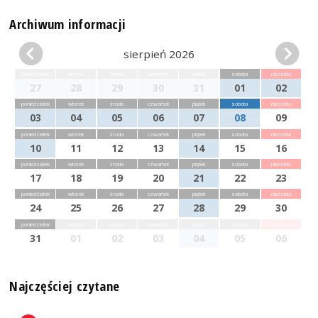
Archiwum informacji
sierpień 2026
poniedziałek
wtorek
środa
czwartek
piątek
sobota
niedziela
27
28
29
30
31
01
02
poniedziałek
wtorek
środa
czwartek
piątek
sobota
niedziela
03
04
05
06
07
08
09
poniedziałek
wtorek
środa
czwartek
piątek
sobota
niedziela
10
11
12
13
14
15
16
poniedziałek
wtorek
środa
czwartek
piątek
sobota
niedziela
17
18
19
20
21
22
23
poniedziałek
wtorek
środa
czwartek
piątek
sobota
niedziela
24
25
26
27
28
29
30
poniedziałek
wtorek
środa
czwartek
piątek
sobota
niedziela
31
01
02
03
04
05
06
Najczęściej czytane