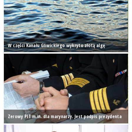
W części Kanału Gliwickiego wykryto złotą algę
Zerowy PIT m.in. dla marynarzy. Jest podpis prezydenta