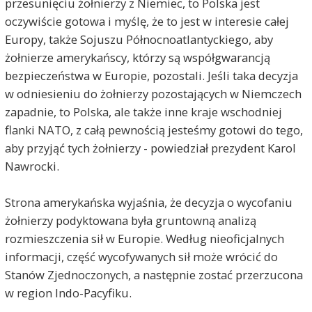
przesunięciu żołnierzy z Niemiec, to Polska jest
oczywiście gotowa i myślę, że to jest w interesie całej
Europy, także Sojuszu Północnoatlantyckiego, aby
żołnierze amerykańscy, którzy są współgwarancją
bezpieczeństwa w Europie, pozostali. Jeśli taka decyzja
w odniesieniu do żołnierzy pozostających w Niemczech
marek
2026-05-13, godz. 19:02
zapadnie, to Polska, ale także inne kraje wschodniej
Nie można, bo obrazimy Niemców,obrazimy
flanki NATO, z całą pewnością jesteśmy gotowi do tego,
naszego premiera,obrazimy rząd polski. Obrazimy
aby przyjąć tych żołnierzy - powiedział prezydent Karol
tych,którzy uważają braci zza Odry jako wiernych
Nawrocki.
przyjaciół,którzy zawsze służyli nam pomocą i
bardzo nas kochają. Musi więc być solidarność,bo
kanclerz Merz znowu strzeli focha.
Strona amerykańska wyjaśnia, że decyzja o wycofaniu
żołnierzy podyktowana była gruntowną analizą
Jan Nowak
2026-05-13, godz. 23:50
rozmieszczenia sił w Europie. Według nieoficjalnych
"logika" marka zatem tłumaczy decyzję Trumpa o
informacji, część wycofywanych sił może wrócić do
wstrzymaniu wysyłania do Polski 4 tysięcy
Stanów Zjednoczonych, a następnie zostać przerzucona
żołnierzy, o czym piszą wieczorem media.
Widać nie chciał, by Niemcy mieli żal do Tuska.
w region Indo-Pacyfiku.
Prztyczka dostał też Nawrocki i ta cała banda