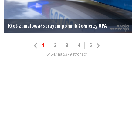
Ktoś zamalował sprayem pomnik żołnierzy UPA
1
2
3
4
5
64547 na 5379 stronach