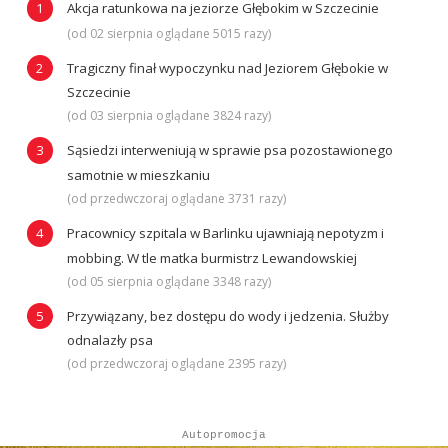
Akcja ratunkowa na jeziorze Głębokim w Szczecinie
(od 02 sierpnia oglądane 5015 razy)
Tragiczny finał wypoczynku nad Jeziorem Głębokie w
Szczecinie
(od 03 sierpnia oglądane 3824 razy)
Sąsiedzi interweniują w sprawie psa pozostawionego
samotnie w mieszkaniu
(od przedwczoraj oglądane 3731 razy)
Pracownicy szpitala w Barlinku ujawniają nepotyzm i
mobbing. W tle matka burmistrz Lewandowskiej
(od 05 sierpnia oglądane 3348 razy)
Przywiązany, bez dostępu do wody i jedzenia. Służby
odnalazły psa
(od przedwczoraj oglądane 2395 razy)
Autopromocja