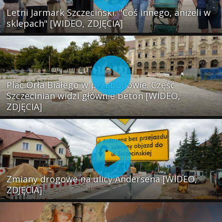
Letni Jarmark Szczeciński. "Coś innego, aniżeli w
sklepach" [WIDEO, ZDJĘCIA]
Plac Orła Białego w przebudowie. Część
Szczecinian widzi głównie beton [WIDEO,
ZDJĘCIA]
Zmiany drogowe na ulicy Andersena [WIDEO,
ZDJĘCIA]