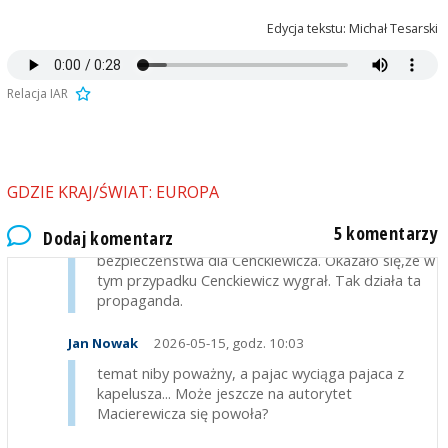
lizusów wazelinująca Trumpowi.
Czy to aby nie ciąg dalszy dealu z Putinem?
Edycja tekstu: Michał Tesarski
marek
2026-05-14, godz. 13:54
Relacja IAR
@ Jan Nowak-Kosiniak Kamysz zdementował te
twoje ''mądrości'' i powiedział,że to fake newsy.
Nie siej więc dezinformacji rodem z tvn. Oni
potrafią podać jakiś sensacyjny news, potem albo
odwołają,albo przeczekają. Tak jak z wyrokiem na
GDZIE KRAJ/ŚWIAT: EUROPA
prof Cenckiewicza. NSA oddalił skargi kasacyjne
Kancelarii Premiera od wyroków WSA,który
5 komentarzy
Dodaj komentarz
wcześniej uchylił cofnięcie poświadczenia
bezpieczeństwa dla Cenckiewicza. Okazało się,że w
tym przypadku Cenckiewicz wygrał. Tak działa ta
propaganda.
Jan Nowak
2026-05-15, godz. 10:03
temat niby poważny, a pajac wyciąga pajaca z
kapelusza... Może jeszcze na autorytet
Macierewicza się powoła?