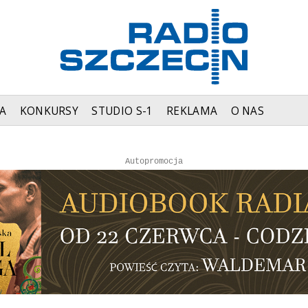
A
KONKURSY
STUDIO S-1
REKLAMA
O NAS
Autopromocja
Autopromocja