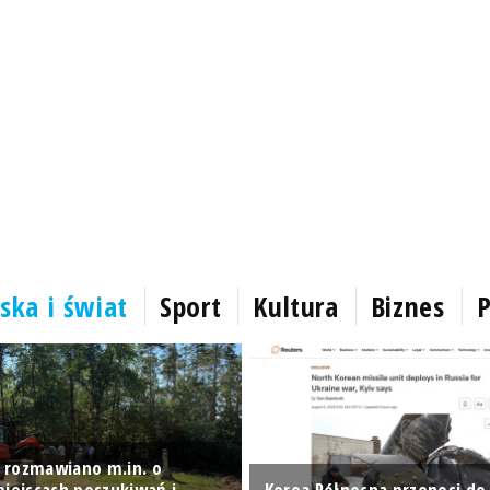
ska i świat
Sport
Kultura
Biznes
P
 rozmawiano m.in. o
miejscach poszukiwań i
Korea Północna przenosi do 