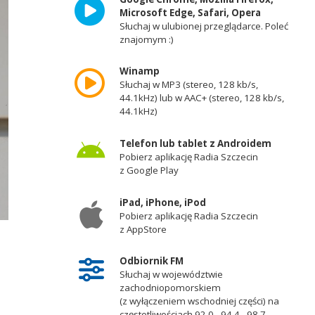
Microsoft Edge, Safari, Opera
Słuchaj w ulubionej przeglądarce. Poleć
znajomym :)
Winamp
Słuchaj w MP3 (stereo, 128 kb/s,
44.1kHz) lub w AAC+ (stereo, 128 kb/s,
44.1kHz)
Telefon lub tablet z Androidem
Pobierz aplikację Radia Szczecin
z Google Play
iPad, iPhone, iPod
Pobierz aplikację Radia Szczecin
z AppStore
Odbiornik FM
Słuchaj w województwie
zachodniopomorskiem
(z wyłączeniem wschodniej części) na
częstotliwościach 92,0 - 94,4 - 98,7 -