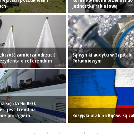
ach
jednostkę rakietową
ększość zamierza odrzucić
Są wyniki audytu w Szpitalu
rezydenta o referendum
Południowym
ia się dzięki KPO.
er: jest trend na
nie pociągiem
Rosyjski atak na Kijów. Są zab