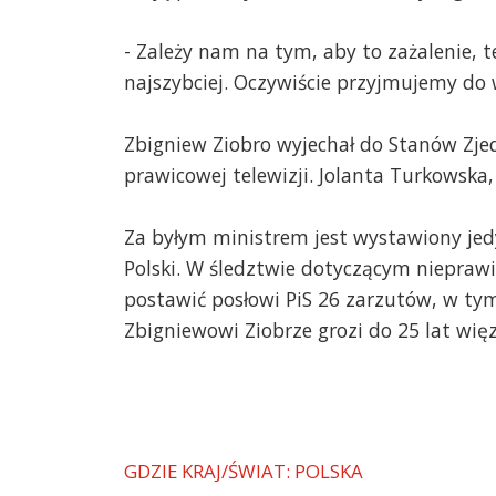
marek
2026-05-14, godz. 09:17
- Zależy nam na tym, aby to zażalenie, 
Szef wszystkich szefów zrugał pa
najszybciej. Oczywiście przyjmujemy do
ten został doprowadzony w czerw
wymagać od człowieka który tak zg
zwrot nadpłaconych alimentów. T
Zbigniew Ziobro wyjechał do Stanów Zje
prawicowej telewizji. Jolanta Turkowska, 
Jan Nowak
2026-05-14, godz. 10:51
cieszyć się, że przestępca wymyka
Za byłym ministrem jest wystawiony jedy
moralne zero.
Polski. W śledztwie dotyczącym niepraw
W tym jest też pewnie i nuta podz
teraz może sobie podróżować po ś
postawić posłowi PiS 26 zarzutów, w ty
skorumpowanych władz łasych na
Zbigniewowi Ziobrze grozi do 25 lat więz
USA ponoć deportują przestępców, 
marek
2026-05-14, godz. 13:40
@ Jan Nowak-nie brał pieniędzy d
uśmiechniętym,a to jest różnica. 
GDZIE KRAJ/ŚWIAT: POLSKA
kieszeni, tych jest w twojej forma
I tam są właśnie ludzie o takiej m