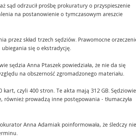
aż sąd odrzucił prośbę prokuratury o przyspieszenie
lenia na postanowienie o tymczasowym areszcie
nia przez skład trzech sędziów. Prawomocne orzeczeni
ubiegania się o ekstradycję.
e sędzia Anna Ptaszek powiedziała, że nie da się
względu na obszerność zgromadzonego materiału.
kart, czyli 400 stron. Te akta mają 312 GB. Sędziowie
e, również prowadzą inne postępowania - tłumaczyła
rokurator Anna Adamiak poinformowała, że śledczy ni
erminu.