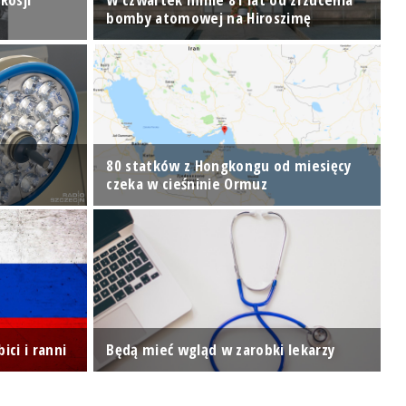
bomby atomowej na Hiroszimę
z
80 statków z Hongkongu od miesięcy
Z
czeka w cieśninie Ormuz
m
Ś
ici i ranni
Będą mieć wgląd w zarobki lekarzy
p