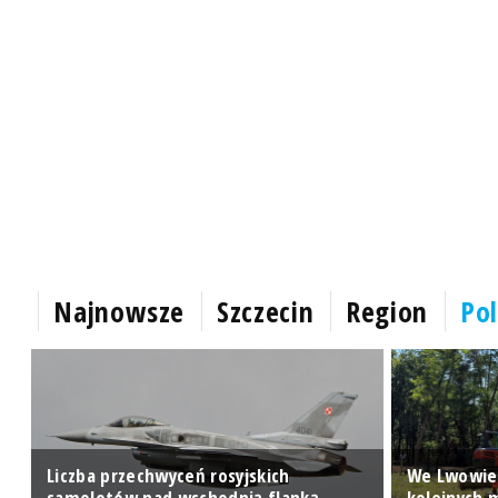
Najnowsze
Szczecin
Region
Pol
Liczba przechwyceń rosyjskich
We Lwowie
samolotów nad wschodnią flanką
kolejnych 