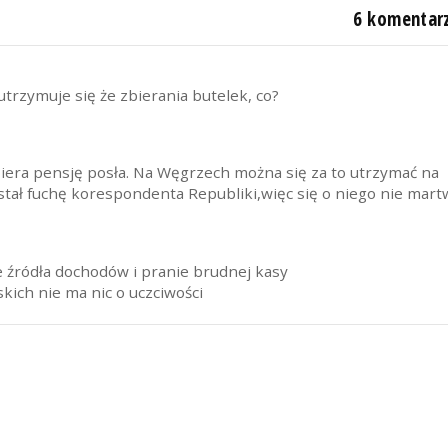
6 komentar
dy prócz ciebie.
 utrzymuje się że zbierania butelek, co?
ra pensję posła. Na Węgrzech można się za to utrzymać na
ał fuchę korespondenta Republiki,więc się o niego nie mart
ne źródła dochodów i pranie brudnej kasy
kich nie ma nic o uczciwości