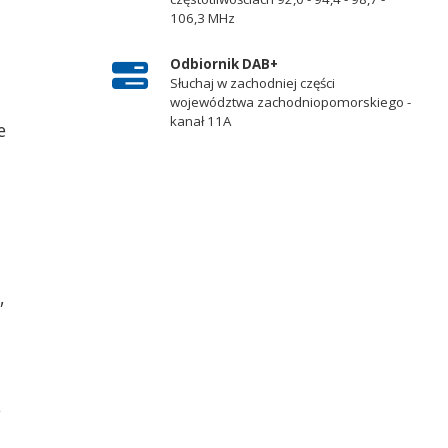
106,3 MHz
Odbiornik DAB+
Słuchaj w zachodniej części
województwa zachodniopomorskiego -
kanał 11A
e
,
e