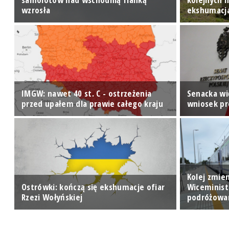
wzrosła
ekshumacj
IMGW: nawet 40 st. C - ostrzeżenia
Senacka wi
przed upałem dla prawie całego kraju
wniosek p
Kolej zmien
Ostrówki: kończą się ekshumacje ofiar
Wiceminist
Rzezi Wołyńskiej
podróżowa