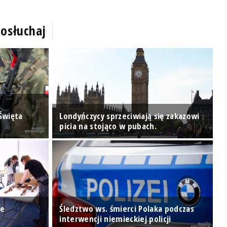
osłuchaj
Święta
Londyńczycy sprzeciwiają się zakazowi
P
picia na stojąco w pubach.
G
ce
Śledztwo ws. śmierci Polaka podczas
G
interwencji niemieckiej policji
Ś