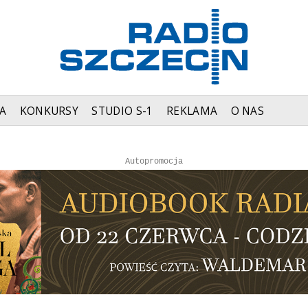
A
KONKURSY
STUDIO S-1
REKLAMA
O NAS
Autopromocja
Reklama