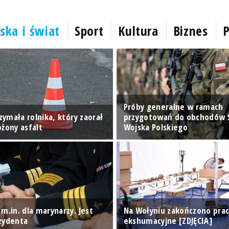
ska i świat
Sport
Kultura
Biznes
P
Próby generalne w ramach
rzymała rolnika, który zaorał
przygotowań do obchodów 
ożony asfalt
Wojska Polskiego
m.in. dla marynarzy. Jest
Na Wołyniu zakończono pra
zydenta
ekshumacyjne [ZDJĘCIA]