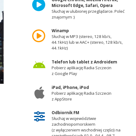
Microsoft Edge, Safari, Opera
Słuchaj w ulubionej przeglądarce. Poleć
znajomym :)
Winamp
Słuchaj w MP3 (stereo, 128 kb/s,
44.1kHz) lub w AAC+ (stereo, 128 kb/s,
44.1kHz)
Telefon lub tablet z Androidem
Pobierz aplikację Radia Szczecin
z Google Play
iPad, iPhone, iPod
Pobierz aplikację Radia Szczecin
z AppStore
Odbiornik FM
Słuchaj w województwie
zachodniopomorskiem
(z wyłączeniem wschodniej części) na
częstotliwościach 92,0 - 94,4 - 98,7 -