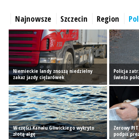
Najnowsze
Szczecin
Region
Pol
Niemieckie landy znoszą niedzielny
Policja zat
zakaz jazdy ciężarówek
świeżo poł
W części Kanału Gliwickiego wykryto
Zerowy PIT 
złotą algę
podpis pre