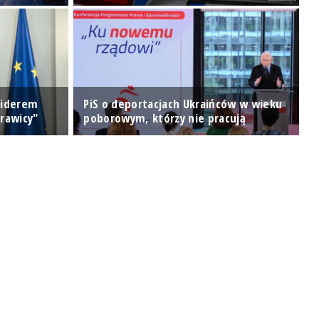
 liderem
PiS o deportacjach Ukraińców w wieku
P
rawicy"
poborowym, którzy nie pracują
P