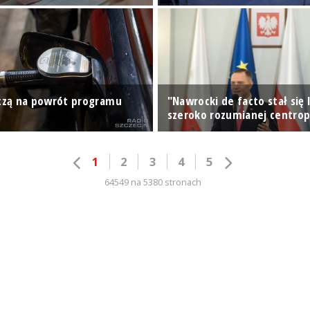
iczą na powrót programu
"Nawrocki de facto stał się
szeroko rozumianej centrop
1
2
3
4
5
64549 na 5380 stronach