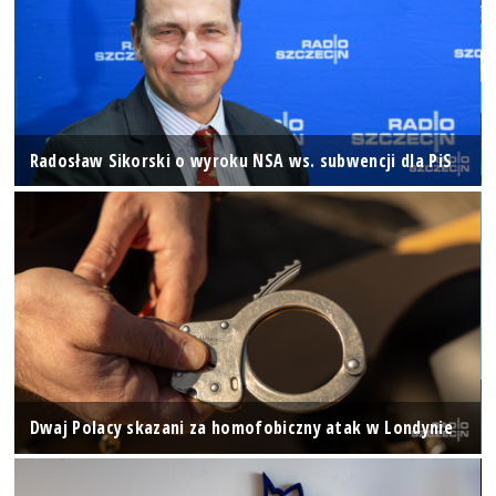
Radosław Sikorski o wyroku NSA ws. subwencji dla PiS
Dwaj Polacy skazani za homofobiczny atak w Londynie