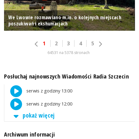
We Lwowie rozmawiano m.in. o kolejnych miejscach
poszukiwań i ekshumacjach
1
2
3
4
5
64531 na 5378 stronach
Posłuchaj najnowszych Wiadomości Radia Szczecin
serwis z godziny 13:00
serwis z godziny 12:00
pokaż więcej
Archiwum informacji