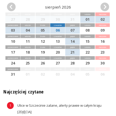
sierpień 2026
poniedziałek
wtorek
środa
czwartek
piątek
sobota
niedziela
27
28
29
30
31
01
02
poniedziałek
wtorek
środa
czwartek
piątek
sobota
niedziela
03
04
05
06
07
08
09
poniedziałek
wtorek
środa
czwartek
piątek
sobota
niedziela
10
11
12
13
14
15
16
poniedziałek
wtorek
środa
czwartek
piątek
sobota
niedziela
17
18
19
20
21
22
23
poniedziałek
wtorek
środa
czwartek
piątek
sobota
niedziela
24
25
26
27
28
29
30
poniedziałek
wtorek
środa
czwartek
piątek
sobota
niedziela
31
01
02
03
04
05
06
Najczęściej czytane
Ulice w Szczecinie zalane, alerty prawie w całym kraju
[ZDJĘCIA]