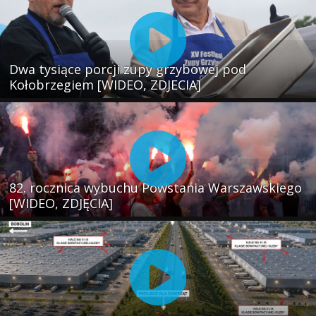
Dwa tysiące porcji zupy grzybowej pod
Kołobrzegiem [WIDEO, ZDJECIA]
82. rocznica wybuchu Powstania Warszawskiego
[WIDEO, ZDJĘCIA]