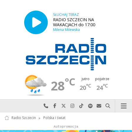
SŁUCHAJ TERAZ
RADIO SZCZECIN NA
WAKACJACH do 17:00
Milena Milewska
°C
jutro
pojutrze
28
°C
°C
20
24
Najlepiej po prostu do nas zadzwoń
Odwiedź nas na Facebook-u
Odwiedź nas na X
Odwiedź nas na Instagram-ie
Odwiedź nas na TikTok-u
Szukaj nas na Spotify
Wyślij do nas w
Szukaj
Radio Szczecin
»
Polska i świat
Autopromocja
Autopromocja
Reklama