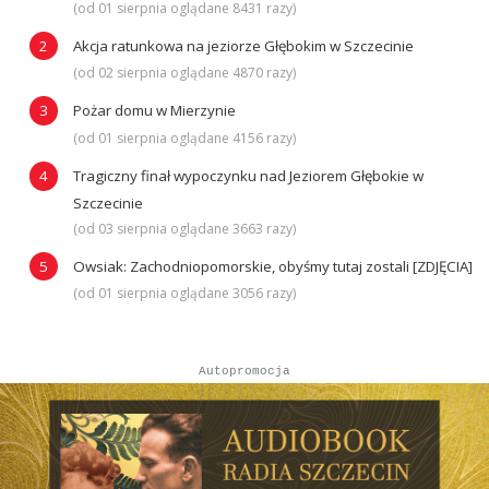
(od 01 sierpnia oglądane 8431 razy)
Akcja ratunkowa na jeziorze Głębokim w Szczecinie
(od 02 sierpnia oglądane 4870 razy)
Pożar domu w Mierzynie
(od 01 sierpnia oglądane 4156 razy)
Tragiczny finał wypoczynku nad Jeziorem Głębokie w
Szczecinie
(od 03 sierpnia oglądane 3663 razy)
Owsiak: Zachodniopomorskie, obyśmy tutaj zostali [ZDJĘCIA]
(od 01 sierpnia oglądane 3056 razy)
Autopromocja