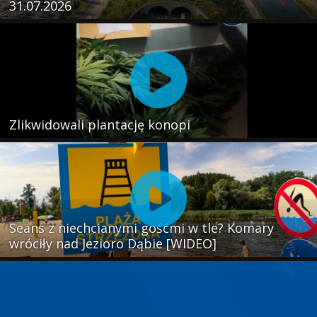
31.07.2026
Zlikwidowali plantację konopi
Seans z niechcianymi gośćmi w tle? Komary
wróciły nad Jezioro Dąbie [WIDEO]