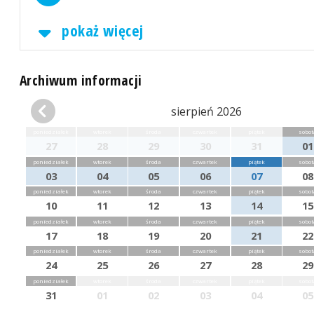
pokaż więcej
Archiwum informacji
sierpień 2026
poniedziałek
wtorek
środa
czwartek
piątek
sobot
27
28
29
30
31
01
poniedziałek
wtorek
środa
czwartek
piątek
sobot
03
04
05
06
07
08
poniedziałek
wtorek
środa
czwartek
piątek
sobot
10
11
12
13
14
15
poniedziałek
wtorek
środa
czwartek
piątek
sobot
17
18
19
20
21
22
poniedziałek
wtorek
środa
czwartek
piątek
sobot
24
25
26
27
28
29
poniedziałek
wtorek
środa
czwartek
piątek
sobot
31
01
02
03
04
05