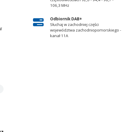
106,3 MHz
Odbiornik DAB+
Słuchaj w zachodniej części
w
województwa zachodniopomorskiego -
kanał 11A
rz