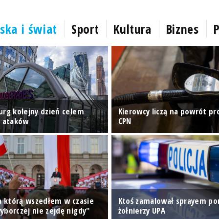
ska i świat
Sport
Kultura
Biznes
P
urg kolejny dzień celem
Kierowcy liczą na powrót p
h ataków
CPN
na którą wszedłem w czasie
Ktoś zamalował sprayem p
yborczej nie zejdę nigdy"
żołnierzy UPA