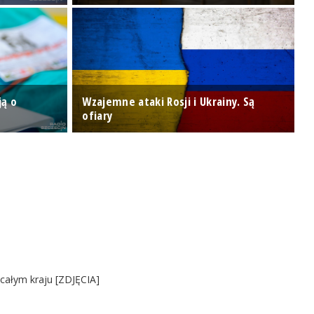
ją o
Wzajemne ataki Rosji i Ukrainy. Są
P
ofiary
S
 całym kraju [ZDJĘCIA]