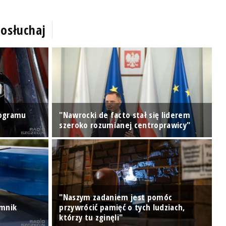
osłuchaj
rogramu
"Nawrocki de facto stał się liderem
W
szeroko rozumianej centroprawicy"
A
"Naszym zadaniem jest pomóc
omnik
przywrócić pamięć o tych ludziach,
którzy tu zginęli"
S