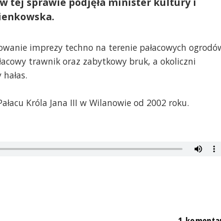
w tej sprawie podjęła minister kultury i
ienkowska.
zowanie imprezy techno na terenie pałacowych ogrodó
łacowy trawnik oraz zabytkowy bruk, a okoliczni
 hałas.
łacu Króla Jana III w Wilanowie od 2002 roku.
1 komenta