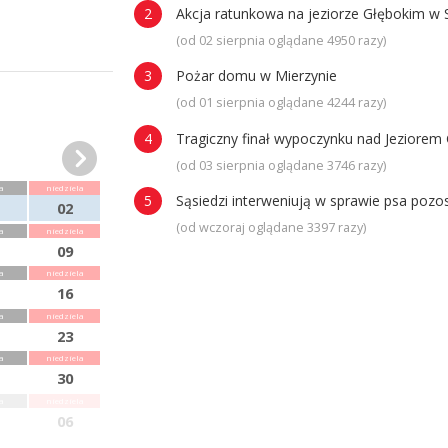
Akcja ratunkowa na jeziorze Głębokim w 
(od 02 sierpnia oglądane 4950 razy)
Pożar domu w Mierzynie
(od 01 sierpnia oglądane 4244 razy)
Tragiczny finał wypoczynku nad Jeziorem 
(od 03 sierpnia oglądane 3746 razy)
a
niedziela
Sąsiedzi interweniują w sprawie psa poz
02
(od wczoraj oglądane 3397 razy)
a
niedziela
09
a
niedziela
16
a
niedziela
23
a
niedziela
30
a
niedziela
06