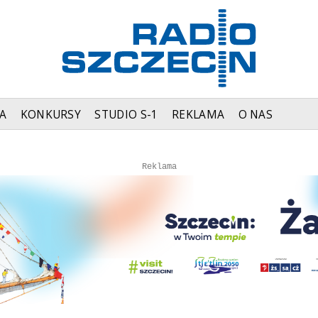
A
KONKURSY
STUDIO S-1
REKLAMA
O NAS
Autopromocja
Autopromocja
Reklama