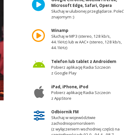
Microsoft Edge, Safari, Opera
Słuchaj w ulubionej przeglądarce. Poleć
znajomym :)
Winamp
Słuchaj w MP3 (stereo, 128 kb/s,
44.1kHz) lub w AAC+ (stereo, 128 kb/s,
44.1kHz)
Telefon lub tablet z Androidem
Pobierz aplikację Radia Szczecin
z Google Play
iPad, iPhone, iPod
Pobierz aplikację Radia Szczecin
z AppStore
Odbiornik FM
Słuchaj w województwie
zachodniopomorskiem
(z wyłączeniem wschodniej części) na
częstotliwościach 92,0 - 94,4 - 98,7 -