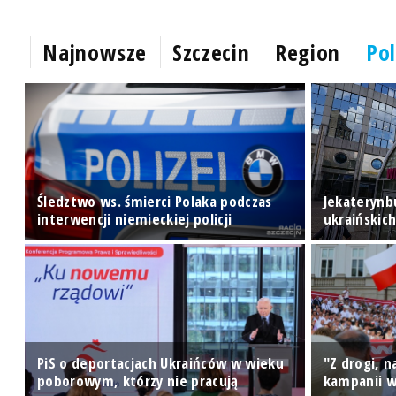
Najnowsze
Szczecin
Region
Pol
Śledztwo ws. śmierci Polaka podczas
Jekaterynb
interwencji niemieckiej policji
ukraińskic
PiS o deportacjach Ukraińców w wieku
"Z drogi, 
poborowym, którzy nie pracują
kampanii w