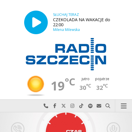
SŁUCHAJ TERAZ
CZEKOLADA NA WAKACJE do
22:00
Milena Milewska
°C
jutro
pojutrze
19
°C
°C
30
32
Najlepiej po prostu do nas zadzwoń
Odwiedź nas na Facebook-u
Odwiedź nas na X
Odwiedź nas na Instagram-ie
Odwiedź nas na TikTok-u
Szukaj nas na Spotify
Wyślij do nas w
Szukaj