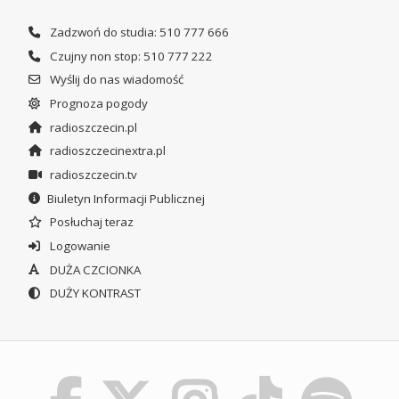
Zadzwoń do studia: 510 777 666
Czujny non stop: 510 777 222
Wyślij do nas wiadomość
Prognoza pogody
radioszczecin.pl
radioszczecinextra.pl
radioszczecin.tv
Biuletyn Informacji Publicznej
Posłuchaj teraz
Logowanie
DUŻA CZCIONKA
DUŻY KONTRAST