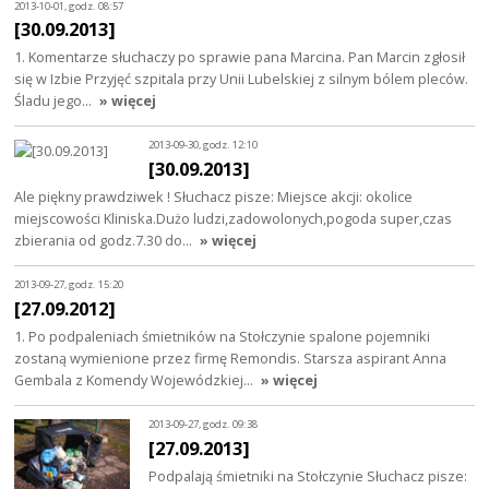
2013-10-01, godz. 08:57
[30.09.2013]
1. Komentarze słuchaczy po sprawie pana Marcina. Pan Marcin zgłosił
się w Izbie Przyjęć szpitala przy Unii Lubelskiej z silnym bólem pleców.
Śladu jego…
» więcej
2013-09-30, godz. 12:10
[30.09.2013]
Ale piękny prawdziwek ! Słuchacz pisze: Miejsce akcji: okolice
miejscowości Kliniska.Dużo ludzi,zadowolonych,pogoda super,czas
zbierania od godz.7.30 do…
» więcej
2013-09-27, godz. 15:20
[27.09.2012]
1. Po podpaleniach śmietników na Stołczynie spalone pojemniki
zostaną wymienione przez firmę Remondis. Starsza aspirant Anna
Gembala z Komendy Wojewódzkiej…
» więcej
2013-09-27, godz. 09:38
[27.09.2013]
Podpalają śmietniki na Stołczynie Słuchacz pisze: