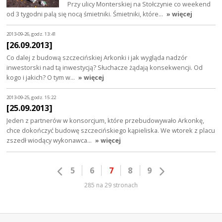
Przy ulicy Monterskiej na Stołczynie co weekend
od 3 tygodni palą się nocą śmietniki. Śmietniki, które…
» więcej
2013-09-26, godz. 13:41
[26.09.2013]
Co dalej z budową szczecińskiej Arkonki i jak wygląda nadzór
inwestorski nad tą inwestycją? Słuchacze żądają konsekwencji. Od
kogo i jakich? O tym w…
» więcej
2013-09-25, godz. 15:22
[25.09.2013]
Jeden z partnerów w konsorcjum, które przebudowywało Arkonkę,
chce dokończyć budowę szczecińskiego kąpieliska. We wtorek z placu
zszedł wiodący wykonawca…
» więcej
5
6
7
8
9
285 na 29 stronach