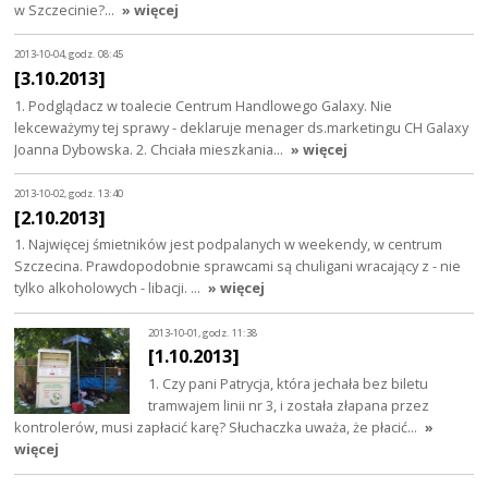
w Szczecinie?…
» więcej
2013-10-04, godz. 08:45
[3.10.2013]
1. Podglądacz w toalecie Centrum Handlowego Galaxy. Nie
lekceważymy tej sprawy - deklaruje menager ds.marketingu CH Galaxy
Joanna Dybowska. 2. Chciała mieszkania…
» więcej
2013-10-02, godz. 13:40
[2.10.2013]
1. Najwięcej śmietników jest podpalanych w weekendy, w centrum
Szczecina. Prawdopodobnie sprawcami są chuligani wracający z - nie
tylko alkoholowych - libacji. …
» więcej
2013-10-01, godz. 11:38
[1.10.2013]
1. Czy pani Patrycja, która jechała bez biletu
tramwajem linii nr 3, i została złapana przez
kontrolerów, musi zapłacić karę? Słuchaczka uważa, że płacić…
»
więcej