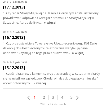
2013-12-18, godz. 08:42
[17.12.2013]
1. Czy radar Straży Miejskiej na Basenie Górniczym został ustawiony
prawidłowo? Odpowiada Grzegorz Kromski ze Straży Miejskiej w
Szczecinie. Adres do linku…
» więcej
2013-12-18, godz. 08:28
[16.12.2013]
1. Czy przedstawiciele Towarzystwa Ubezpieczeniowego ING Życie
dzwonią do ubezpieczonych i telefonicznie weryfikują dane
osobowe? Czy mają do tego prawo? Rozmowa…
» więcej
2013-12-16, godz. 19:34
[13.12.2013]
1. Część lokatorów z kamienicy przy ul.Mariackiej w Szczecinie skarży
się na uciążliwe sąsiedztwo. Chodzi o hałas dobiegający z mieszkań
wyremontowanych…
» więcej
1
2
3
4
5
285 na 29 stronach