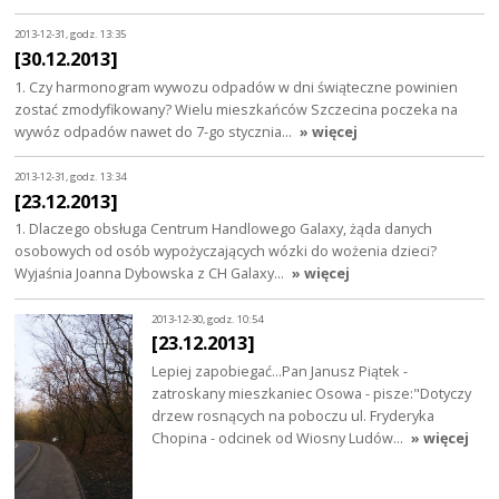
2013-12-31, godz. 13:35
[30.12.2013]
1. Czy harmonogram wywozu odpadów w dni świąteczne powinien
zostać zmodyfikowany? Wielu mieszkańców Szczecina poczeka na
wywóz odpadów nawet do 7-go stycznia…
» więcej
2013-12-31, godz. 13:34
[23.12.2013]
1. Dlaczego obsługa Centrum Handlowego Galaxy, żąda danych
osobowych od osób wypożyczających wózki do wożenia dzieci?
Wyjaśnia Joanna Dybowska z CH Galaxy…
» więcej
2013-12-30, godz. 10:54
[23.12.2013]
Lepiej zapobiegać...Pan Janusz Piątek -
zatroskany mieszkaniec Osowa - pisze:"Dotyczy
drzew rosnących na poboczu ul. Fryderyka
Chopina - odcinek od Wiosny Ludów…
» więcej