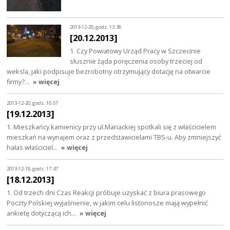
2013-12-20, godz. 13:38
[20.12.2013]
1. Czy Powiatowy Urząd Pracy w Szczecinie
słusznie żąda poręczenia osoby trzeciej od
weksla, jaki podpisuje bezrobotny otrzymujący dotację na otwarcie
firmy?…
» więcej
2013-12-20, godz. 10:57
[19.12.2013]
1. Mieszkańcy kamienicy przy ul.Mariackiej spotkali się z właścicielem
mieszkań na wynajem oraz z przedstawicielami TBS-u. Aby zmniejszyć
hałas właściciel…
» więcej
2013-12-18, godz. 17:47
[18.12.2013]
1. Od trzech dni Czas Reakcji próbuje uzyskać z biura prasowego
Poczty Polskiej wyjaśnienie, w jakim celu listonosze mają wypełnić
ankietę dotyczącą ich…
» więcej