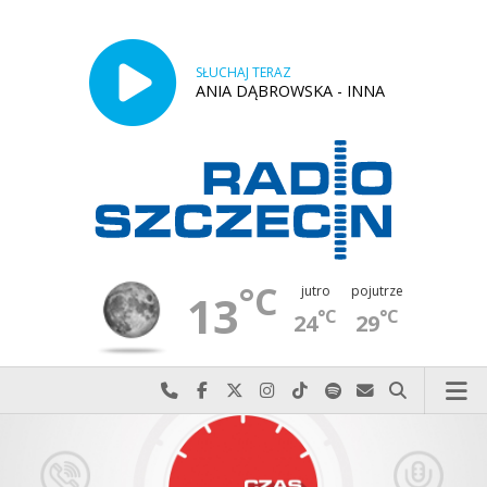
SŁUCHAJ TERAZ
ANIA DĄBROWSKA - INNA
°C
jutro
pojutrze
13
°C
°C
24
29
Najlepiej po prostu do nas zadzwoń
Odwiedź nas na Facebook-u
Odwiedź nas na X
Odwiedź nas na Instagram-ie
Odwiedź nas na TikTok-u
Szukaj nas na Spotify
Wyślij do nas w
Szukaj