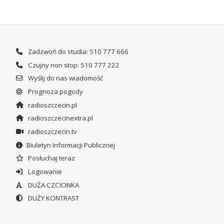
Zadzwoń do studia: 510 777 666
Czujny non stop: 510 777 222
Wyślij do nas wiadomość
Prognoza pogody
radioszczecin.pl
radioszczecinextra.pl
radioszczecin.tv
Biuletyn Informacji Publicznej
Posłuchaj teraz
Logowanie
DUŻA CZCIONKA
DUŻY KONTRAST