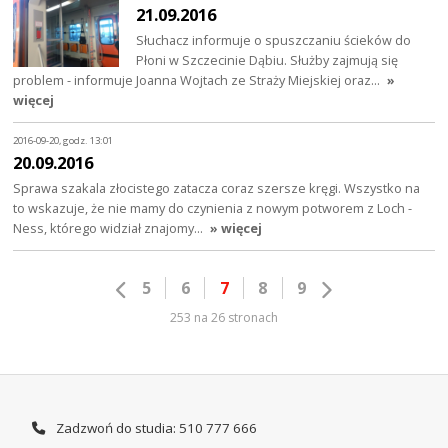
21.09.2016
Słuchacz informuje o spuszczaniu ścieków do
Płoni w Szczecinie Dąbiu. Służby zajmują się
problem - informuje Joanna Wojtach ze Straży Miejskiej oraz…
»
więcej
2016-09-20, godz. 13:01
20.09.2016
Sprawa szakala złocistego zatacza coraz szersze kręgi. Wszystko na
to wskazuje, że nie mamy do czynienia z nowym potworem z Loch -
Ness, którego widział znajomy…
» więcej
5
6
7
8
9
253 na 26 stronach
Zadzwoń do studia: 510 777 666