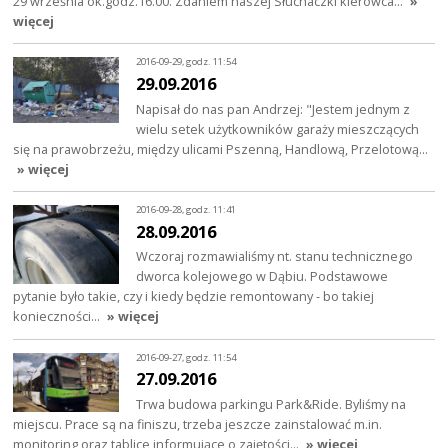
29 września ok.godz.16.00. Zdaniem naszej Słuchaczki kierowca…
»
więcej
2016-09-29, godz. 11:54
29.09.2016
Napisał do nas pan Andrzej: "Jestem jednym z
wielu setek użytkowników garaży mieszczących
się na prawobrzeżu, między ulicami Pszenną, Handlową, Przelotową…
» więcej
2016-09-28, godz. 11:41
28.09.2016
Wczoraj rozmawialiśmy nt. stanu technicznego
dworca kolejowego w Dąbiu. Podstawowe
pytanie było takie, czy i kiedy będzie remontowany - bo takiej
konieczności…
» więcej
2016-09-27, godz. 11:54
27.09.2016
Trwa budowa parkingu Park&Ride. Byliśmy na
miejscu. Prace są na finiszu, trzeba jeszcze zainstalować m.in.
monitoring oraz tablice informujące o zajętości…
» więcej