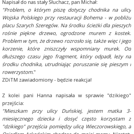
Napisał do nas stały Słuchacz, pan Michał:
"Problem, o którym piszę dotyczy chodnika na ulicy
Wojska Polskiego przy
restauracji Bohema - w pobliżu
placu Szarych Szeregów. Na środku ścieżki dla
pieszych
rośnie piękne drzewo, ogrodzone murem z kostek.
Problem w tym, że
drzewo rozrosło się, także więc i jego
korzenie, które zniszczyły wspomniany
murek. Od
dłuższego czasu jego fragment, który odpadł, leży na
środku chodnika,
utrudniając poruszanie się pieszym i
rowerzystom.
"
ZDiTM zawiadomiony - będzie reakcja!
Z kolei pani Hanna napisała w sprawie "dzikiego"
przejścia:
"Mieszkam przy ulicy Duńskiej, jestem matka 3-
miesięcznego dziecka i dosyć często korzystam z
"dzikiego" przejścia pomiędzy ulicą Wieczorowskiego, a