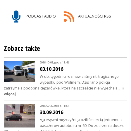
PODCAST AUDIO
AKTUALNOŚCI RSS
Zobacz także
2016-10-03, godz. 11:48
03.10.2016
W ub. tygodniu rozmawialiśmy nt. tragicznego
wypadku pod Wolinem. Dziś rano policja
zatrzymała podobną ciężarówkę, która na szczęście nie wyjechała…
»
więcej
2016-09-30, godz. 11:54
30.09.2016
Agresywni mężczyźni grozili śmiercią jednemu z
pasażerów autobusu nr 60. Do zdarzenia doszło