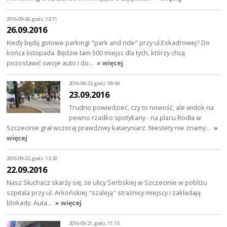
2016-09-26, godz. 13:11
26.09.2016
Kiedy będą gotowe parkingi "park and ride" przy ul.Eskadrowej? Do
końca listopada. Będzie tam 500 miejsc dla tych, którzy chcą
pozostawić swoje auto i do…
» więcej
2016-09-23, godz. 09:59
23.09.2016
Trudno powiedzieć, czy to nowość, ale widok na
pewno rzadko spotykany - na placu Rodła w
Szczecinie grał wczoraj prawdziwy kataryniarz. Niestety nie znamy…
»
więcej
2016-09-22, godz. 13:20
22.09.2016
Nasz Słuchacz skarży się, że ulicy Serbskiej w Szczecinie w pobliżu
szpitala przy ul. Arkońskiej "szaleją" strażnicy miejscy i zakładają
blokady. Auta…
» więcej
2016-09-21, godz. 11:15