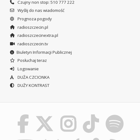
Czujny non stop: 510 777 222
Wyślij do nas wiadomość
Prognoza pogody
radioszczecin.pl
radioszczecinextra.pl
radioszczecin.tv
Biuletyn Informacji Publicznej
Posłuchaj teraz
Logowanie
DUŻA CZCIONKA
DUŻY KONTRAST