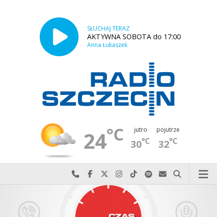
SŁUCHAJ TERAZ
AKTYWNA SOBOTA do 17:00
Anna Łukaszek
°C
jutro
pojutrze
24
°C
°C
30
32
Najlepiej po prostu do nas zadzwoń
Odwiedź nas na Facebook-u
Odwiedź nas na X
Odwiedź nas na Instagram-ie
Odwiedź nas na TikTok-u
Szukaj nas na Spotify
Wyślij do nas w
Szukaj