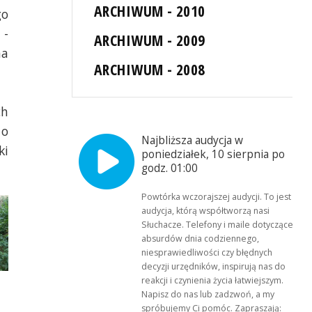
ARCHIWUM - 2010
go
 -
ARCHIWUM - 2009
na
ARCHIWUM - 2008
ch
 o
Najbliższa audycja w
ki
poniedziałek, 10 sierpnia po
godz. 01:00
Powtórka wczorajszej audycji. To jest
audycja, którą współtworzą nasi
Słuchacze. Telefony i maile dotyczące
absurdów dnia codziennego,
niesprawiedliwości czy błędnych
decyzji urzędników, inspirują nas do
reakcji i czynienia życia łatwiejszym.
Napisz do nas lub zadzwoń, a my
spróbujemy Ci pomóc. Zapraszają: