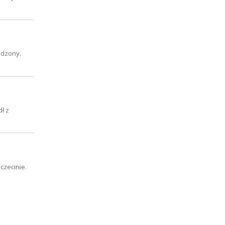
odzony.
ł z
czecinie.