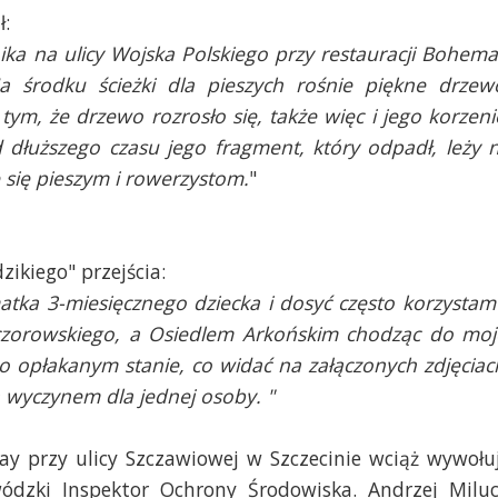
ł:
ika na ulicy Wojska Polskiego przy
restauracji Bohema
a środku ścieżki dla
pieszych rośnie piękne drzew
 tym, że
drzewo rozrosło się, także więc i jego korzeni
dłuższego czasu jego fragment, który odpadł, leży 
 się pieszym i rowerzystom.
"
zikiego" przejścia:
atka 3-miesięcznego dziecka i dosyć często korzystam
ieczorowskiego, a Osiedlem Arkońskim chodząc do moj
zo opłakanym stanie, co widać na załączonych zdjęciac
a wyczynem dla jednej osoby. "
ay przy ulicy Szczawiowej w Szczecinie wciąż wywołu
ódzki Inspektor Ochrony Środowiska. Andrzej Milu