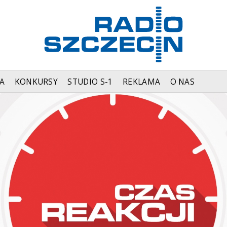
A
KONKURSY
STUDIO S-1
REKLAMA
O NAS