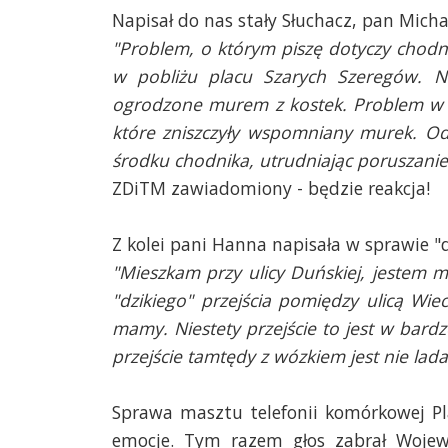
Napisał do nas stały Słuchacz, pan Micha
"Problem, o którym piszę dotyczy chodn
w pobliżu placu Szarych Szeregów. N
ogrodzone murem z kostek. Problem w
które zniszczyły wspomniany
murek. Od 
środku chodnika,
utrudniając poruszanie
ZDiTM zawiadomiony - będzie reakcja!
Z kolei pani Hanna napisała w sprawie "d
"Mieszkam przy ulicy Duńskiej, jestem m
"dzikiego" przejścia pomiędzy ulicą W
mamy. Niestety przejście to jest w bard
przejście tamtędy z wózkiem jest nie lad
Sprawa masztu telefonii komórkowej Pl
emocje. Tym razem głos zabrał Wojew