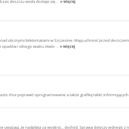
dczas deszczu woda dostaje się…
» więcej
ad ulicznymi biletomatami w Szczecinie. Mają uchronić przed deszczem. 
 opadów i silnego wiatru otwór…
» więcej
to chce poprawić oprogramowanie a także grafikę tablic informujących 
e uważają, że nadpłata za wodę to... dochód. Sprawa dotyczy jednego z 