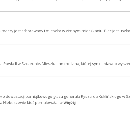
k tłumaczy jest schorowany i mieszka w zimnym mieszkaniu. Piec jest uszk
a Pawła II w Szczecinie. Mieszka tam rodzina, której syn niedawno wyszed
wie dewastacji pamiątkowego głazu generała Ryszarda Kuklińskiego w Sz
 na Niebuszewie ktoś pomalował…
» więcej