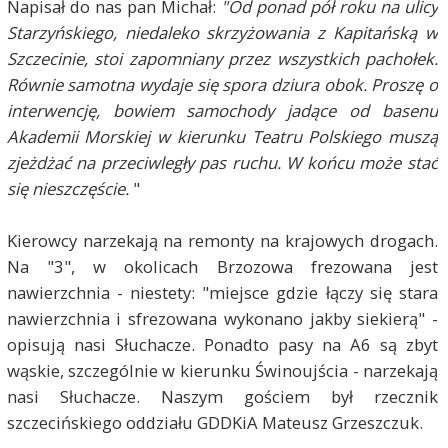
Napisał do nas pan Michał:
"Od ponad pół roku na ulicy
Starzyńskiego, niedaleko skrzyżowania z Kapitańską w
Szczecinie, stoi zapomniany przez wszystkich pachołek.
Równie samotna wydaje się spora dziura obok. Proszę o
interwencję, bowiem samochody jadące od basenu
Akademii Morskiej w kierunku Teatru Polskiego muszą
zjeżdżać na przeciwległy pas ruchu. W końcu może stać
się nieszczęście.
"
Kierowcy narzekają na remonty na krajowych drogach.
Na "3", w okolicach Brzozowa frezowana jest
nawierzchnia - niestety: "miejsce gdzie łączy się stara
nawierzchnia i sfrezowana wykonano jakby siekierą" -
opisują nasi Słuchacze. Ponadto pasy na A6 są zbyt
wąskie, szczególnie w kierunku Świnoujścia - narzekają
nasi Słuchacze. Naszym gościem był rzecznik
szczecińskiego oddziału GDDKiA Mateusz Grzeszczuk.