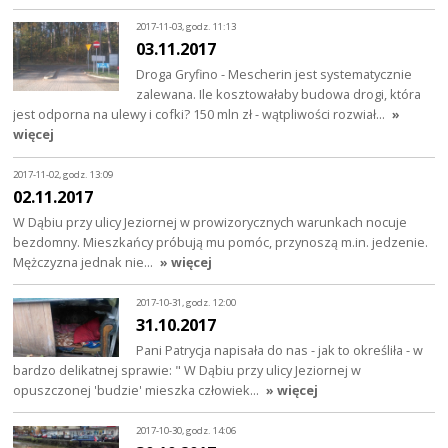
2017-11-03, godz. 11:13
03.11.2017
Droga Gryfino - Mescherin jest systematycznie
zalewana. Ile kosztowałaby budowa drogi, która
jest odporna na ulewy i cofki? 150 mln zł - wątpliwości rozwiał…
»
więcej
2017-11-02, godz. 13:09
02.11.2017
W Dąbiu przy ulicy Jeziornej w prowizorycznych warunkach nocuje
bezdomny. Mieszkańcy próbują mu pomóc, przynoszą m.in. jedzenie.
Mężczyzna jednak nie…
» więcej
2017-10-31, godz. 12:00
31.10.2017
Pani Patrycja napisała do nas - jak to określiła - w
bardzo delikatnej sprawie: " W Dąbiu przy ulicy Jeziornej w
opuszczonej 'budzie' mieszka człowiek…
» więcej
2017-10-30, godz. 14:06