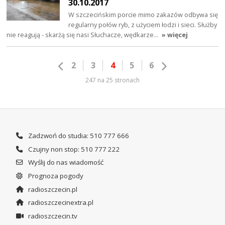
30.10.2017
W szczecińskim porcie mimo zakazów odbywa się
regularny połów ryb, z użyciem łodzi i sieci. Służby
nie reagują - skarżą się nasi Słuchacze, wędkarze…
» więcej
2
3
4
5
6
247 na 25 stronach
Zadzwoń do studia: 510 777 666
Czujny non stop: 510 777 222
Wyślij do nas wiadomość
Prognoza pogody
radioszczecin.pl
radioszczecinextra.pl
radioszczecin.tv