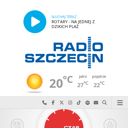
SŁUCHAJ TERAZ
ROTARY - NA JEDNEJ Z
DZIKICH PLAŻ
°C
jutro
pojutrze
20
°C
°C
27
22
Najlepiej po prostu do nas zadzwoń
Odwiedź nas na Facebook-u
Odwiedź nas na X
Odwiedź nas na Instagram-ie
Odwiedź nas na TikTok-u
Szukaj nas na Spotify
Wyślij do nas w
Szukaj