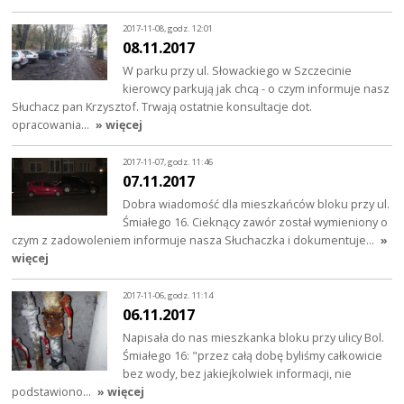
2017-11-08, godz. 12:01
08.11.2017
W parku przy ul. Słowackiego w Szczecinie
kierowcy parkują jak chcą - o czym informuje nasz
Słuchacz pan Krzysztof. Trwają ostatnie konsultacje dot.
opracowania…
» więcej
2017-11-07, godz. 11:46
07.11.2017
Dobra wiadomość dla mieszkańców bloku przy ul.
Śmiałego 16. Cieknący zawór został wymieniony o
czym z zadowoleniem informuje nasza Słuchaczka i dokumentuje…
»
więcej
2017-11-06, godz. 11:14
06.11.2017
Napisała do nas mieszkanka bloku przy ulicy Bol.
Śmiałego 16: "przez całą dobę byliśmy całkowicie
bez wody, bez jakiejkolwiek informacji, nie
podstawiono…
» więcej