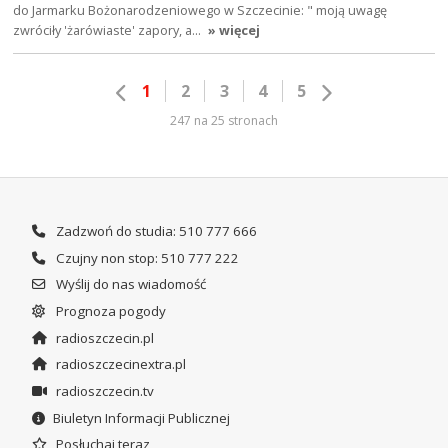
do Jarmarku Bożonarodzeniowego w Szczecinie: " moją uwagę
zwróciły 'żarówiaste' zapory, a…
» więcej
1
2
3
4
5
247 na 25 stronach
Zadzwoń do studia: 510 777 666
Czujny non stop: 510 777 222
Wyślij do nas wiadomość
Prognoza pogody
radioszczecin.pl
radioszczecinextra.pl
radioszczecin.tv
Biuletyn Informacji Publicznej
Posłuchaj teraz