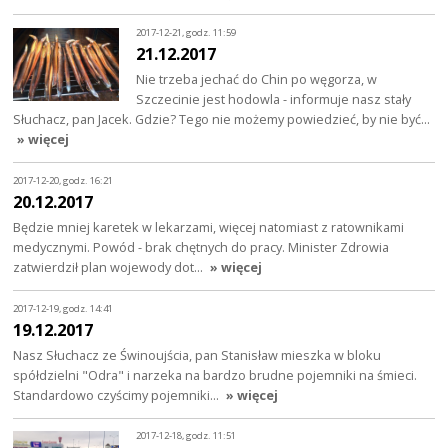
2017-12-21, godz. 11:59
21.12.2017
Nie trzeba jechać do Chin po węgorza, w
Szczecinie jest hodowla - informuje nasz stały
Słuchacz, pan Jacek. Gdzie? Tego nie możemy powiedzieć, by nie być…
» więcej
2017-12-20, godz. 16:21
20.12.2017
Będzie mniej karetek w lekarzami, więcej natomiast z ratownikami
medycznymi. Powód - brak chętnych do pracy. Minister Zdrowia
zatwierdził plan wojewody dot…
» więcej
2017-12-19, godz. 14:41
19.12.2017
Nasz Słuchacz ze Świnoujścia, pan Stanisław mieszka w bloku
spółdzielni "Odra" i narzeka na bardzo brudne pojemniki na śmieci.
Standardowo czyścimy pojemniki…
» więcej
2017-12-18, godz. 11:51