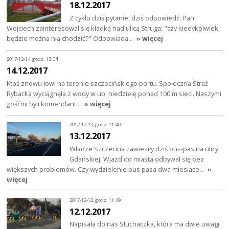
18.12.2017
Z cyklu dziś pytanie, dziś odpowiedź: Pan
Wojciech zainteresował się kładką nad ulicą Struga: "czy kiedykolwiek
będzie można nią chodzić?" Odpowiada…
» więcej
2017-12-14, godz. 13:04
14.12.2017
Ktoś znowu łowi na terenie szczecińskiego portu. Społeczna Straż
Rybacka wyciągnęła z wody w ub. niedzielę ponad 100 m sieci. Naszymi
gośćmi byli komendant…
» więcej
2017-12-13, godz. 11:40
13.12.2017
Władze Szczecina zawiesiły dziś bus-pas na ulicy
Gdańskiej. Wjazd do miasta odbywał się bez
większych problemów. Czy wydzielenie bus pasa dwa miesiące…
»
więcej
2017-12-12, godz. 11:49
12.12.2017
Napisała do nas Słuchaczka, która ma dwie uwagi