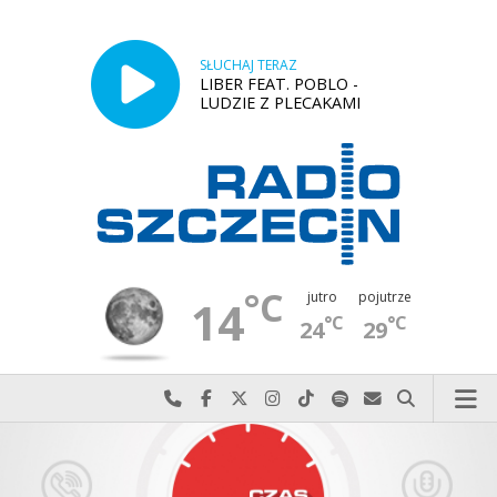
SŁUCHAJ TERAZ
LIBER FEAT. POBLO -
LUDZIE Z PLECAKAMI
°C
jutro
pojutrze
14
°C
°C
24
29
Najlepiej po prostu do nas zadzwoń
Odwiedź nas na Facebook-u
Odwiedź nas na X
Odwiedź nas na Instagram-ie
Odwiedź nas na TikTok-u
Szukaj nas na Spotify
Wyślij do nas w
Szukaj