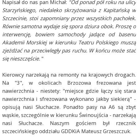
Napisał do nas pan Michał:
"Od ponad pół roku na ulicy
Starzyńskiego, niedaleko skrzyżowania z Kapitańską w
Szczecinie, stoi zapomniany przez wszystkich pachołek.
Równie samotna wydaje się spora dziura obok. Proszę o
interwencję, bowiem samochody jadące od basenu
Akademii Morskiej w kierunku Teatru Polskiego muszą
zjeżdżać na przeciwległy pas ruchu. W końcu może stać
się nieszczęście.
"
Kierowcy narzekają na remonty na krajowych drogach.
Na "3", w okolicach Brzozowa frezowana jest
nawierzchnia - niestety: "miejsce gdzie łączy się stara
nawierzchnia i sfrezowana wykonano jakby siekierą" -
opisują nasi Słuchacze. Ponadto pasy na A6 są zbyt
wąskie, szczególnie w kierunku Świnoujścia - narzekają
nasi Słuchacze. Naszym gościem był rzecznik
szczecińskiego oddziału GDDKiA Mateusz Grzeszczuk.