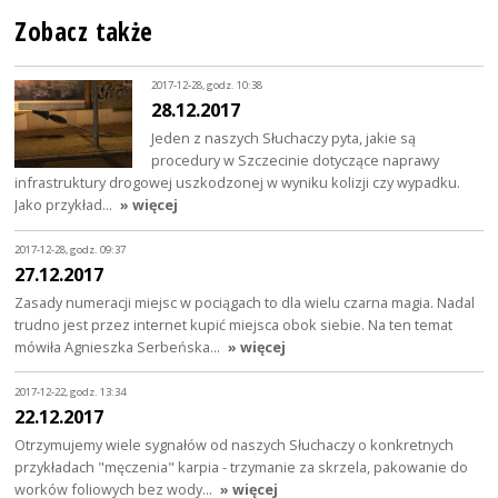
Zobacz także
2017-12-28, godz. 10:38
28.12.2017
Jeden z naszych Słuchaczy pyta, jakie są
procedury w Szczecinie dotyczące naprawy
infrastruktury drogowej uszkodzonej w wyniku kolizji czy wypadku.
Jako przykład…
» więcej
2017-12-28, godz. 09:37
27.12.2017
Zasady numeracji miejsc w pociągach to dla wielu czarna magia. Nadal
trudno jest przez internet kupić miejsca obok siebie. Na ten temat
mówiła Agnieszka Serbeńska…
» więcej
2017-12-22, godz. 13:34
22.12.2017
Otrzymujemy wiele sygnałów od naszych Słuchaczy o konkretnych
przykładach "męczenia" karpia - trzymanie za skrzela, pakowanie do
worków foliowych bez wody…
» więcej