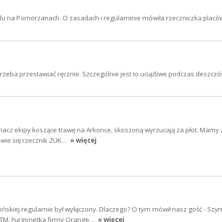
alu na Pomorzanach. O zasadach i regulaminie mówiła rzeczniczka placó
 trzeba przestawiać ręcznie. Szczególnie jest to uciążliwe podczas deszcz
hacz ekipy koszące trawę na Arkonce, skoszoną wyrzucają za płot. Mamy z
owie się rzecznik ZUK…
» więcej
końskiej regularnie był wyłączony. Dlaczego? O tym mówił nasz gość - Sz
DiTM. Furgonetka firmy Orange…
» więcej