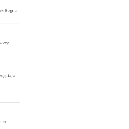
wki Bogna
ów czy
djęcia, a
ymon