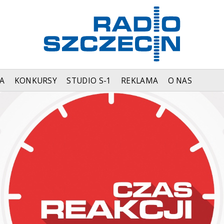
A
KONKURSY
STUDIO S-1
REKLAMA
O NAS