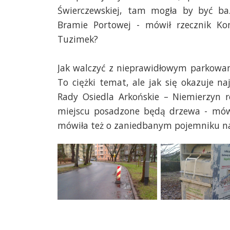
Świerczewskiej, tam mogła by być ba
Bramie Portowej - mówił rzecznik Kom
Tuzimek?
Jak walczyć z nieprawidłowym parkowan
To ciężki temat, ale jak się okazuje na
Rady Osiedla Arkońskie – Niemierzyn 
miejscu posadzone będą drzewa - mówi
mówiła też o zaniedbanym pojemniku na o