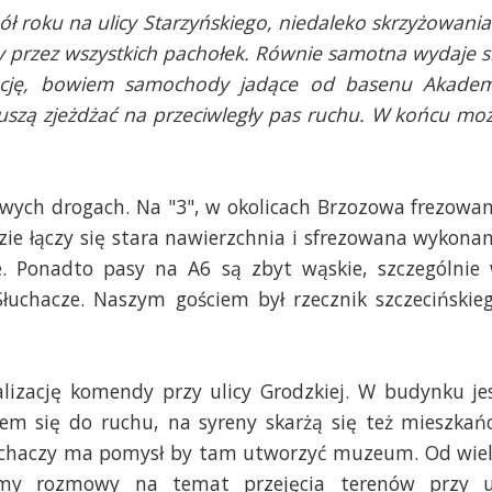
ł roku na ulicy Starzyńskiego, niedaleko skrzyżowania
y przez wszystkich pachołek. Równie samotna wydaje s
ncję, bowiem samochody jadące od basenu Akadem
uszą zjeżdżać na przeciwległy pas ruchu. W końcu mo
owych drogach. Na "3", w okolicach Brzozowa frezowa
dzie łączy się stara nawierzchnia i sfrezowana wykona
cze. Ponadto pasy na A6 są zbyt wąskie, szczególnie
Słuchacze. Naszym gościem był rzecznik szczecińskie
alizację komendy przy ulicy Grodzkiej. W budynku je
em się do ruchu, na syreny skarżą się też mieszkań
łuchaczy ma pomysł by tam utworzyć muzeum. Od wie
imy rozmowy na temat przejęcia terenów przy u