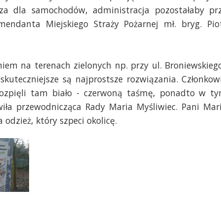
za dla samochodów, administracja pozostałaby pr
endanta Miejskiego Straży Pożarnej mł. bryg. Pio
iem na terenach zielonych np. przy ul. Broniewskieg
jskuteczniejsze są najprostsze rozwiązania. Członkow
rozpięli tam biało - czerwoną taśmę, ponadto w t
ła przewodnicząca Rady Maria Myśliwiec. Pani Mar
dzież, który szpeci okolicę.