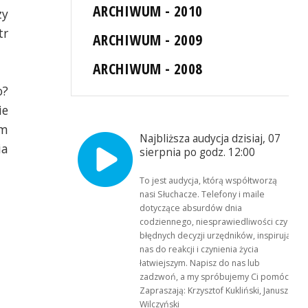
ARCHIWUM - 2010
zy
tr
ARCHIWUM - 2009
ARCHIWUM - 2008
o?
ie
ym
Najbliższa audycja dzisiaj, 07
ia
sierpnia po godz. 12:00
To jest audycja, którą współtworzą
nasi Słuchacze. Telefony i maile
dotyczące absurdów dnia
codziennego, niesprawiedliwości czy
błędnych decyzji urzędników, inspirują
nas do reakcji i czynienia życia
łatwiejszym. Napisz do nas lub
zadzwoń, a my spróbujemy Ci pomóc.
Zapraszają: Krzysztof Kukliński, Janusz
Wilczyński