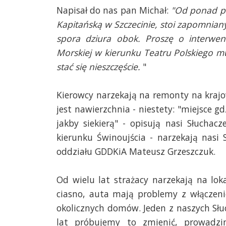
Napisał do nas pan Michał:
"Od ponad pó
Kapitańską w Szczecinie, stoi zapomnian
spora dziura obok. Proszę o interwe
Morskiej w kierunku Teatru Polskiego m
stać się nieszczęście.
"
Kierowcy narzekają na remonty na kraj
jest nawierzchnia - niestety: "miejsce g
jakby siekierą" - opisują nasi Słucha
kierunku Świnoujścia - narzekają nasi 
oddziału GDDKiA Mateusz Grzeszczuk.
Od wielu lat strażacy narzekają na lok
ciasno, auta mają problemy z włączeni
okolicznych domów. Jeden z naszych S
lat próbujemy to zmienić, prowadz