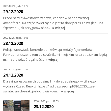
2020-12-29, godz. 13:27
29.12.2020
Przed nami sylwestrowa zabawa, chociaż w pandemicznej
atmosferze. Da części zwierząt nie jest to dobry czas ze względu na
fajerwerki. Jak przygotować do…
» więcej
2020-12-28, godz. 13:08
28.12.2020
Policja zapowiada kontrole punktów sprzedaży fajerwerków.
Funkcjonariusze razem ze strażnikami miejskimi oraz strażakami będą
m.in. sprawdzać legalność…
» więcej
2020-12-28, godz. 11:51
24.12.2020
Dla zainteresowanych podajmy link do specjalnego, wigilijnego
wydania Czasu Reakcji. https://radioszczecin.pl/395,2725,czas-
swiatecznych-reakcji-sluchowisko-m…
» więcej
2020-12-23, godz. 11:53
23.12.2020