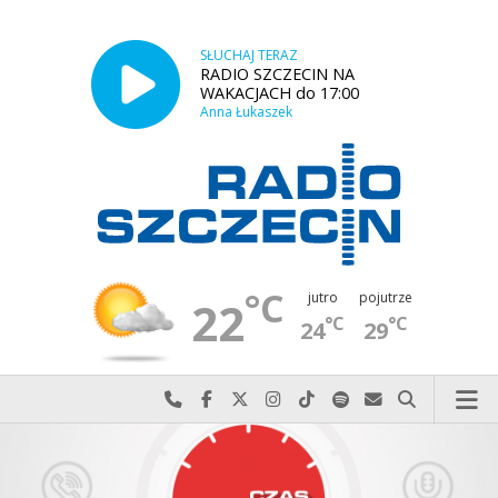
SŁUCHAJ TERAZ
RADIO SZCZECIN NA
WAKACJACH do 17:00
Anna Łukaszek
°C
jutro
pojutrze
22
°C
°C
24
29
Najlepiej po prostu do nas zadzwoń
Odwiedź nas na Facebook-u
Odwiedź nas na X
Odwiedź nas na Instagram-ie
Odwiedź nas na TikTok-u
Szukaj nas na Spotify
Wyślij do nas w
Szukaj