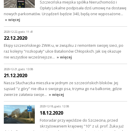
Szczecińska miejska spółka Nieruchomości i
Opłaty Lokalne podpisała dziś umowę na dostawę
nowych parkomatów. Urządzeń będzie 340, będą one wyposażone…
» więcej
2020-12-22, godz. 11:41
22.12.2020
Ekipy szczecińskiego ZWiK-u, w związku z remontem swojej sieci, po
raz kolejny "rozkopały" ulice Batalionów Chłopskich. Jak się okazuje
nie wszystkie wcześniejsze…
» więcej
2020-12-21, godz. 13:08
21.12.2020
Nasza Słuchaczka mieszka w jednym ze szczecińskich bloków. Jej
sąsiad "z góry" nie dba o swojego psa, trzyma go na balkonie, gdzie
zwierze załatwia swoje…
» więcej
2020-12-18, godz. 12:08
18.12.2020
Fotoradar przy wjeździe do Szczecina, przed
skrzyżowaniem krajowej "10" z ul. prof. Żuka już