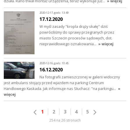
działa. Rano trwał montaż urządzenia, teraz wykonuje już…
» więcej
2020-12-17, godz. 13:49
17.12.2020
W myśl zasady "kropla drąży skałę" dziś
powróciliśmy do sprawy przegranych przez
miasto Szczecin procesów sądowych, dot.
nieprawidłowego oznakowania…
» więcej
2020-12-16, godz. 10:45
16.12.2020
Na fotografii zamieszczonej w galerii widoczny
jest ambulans stojący przed wjazdem na parking Centrum
Handlowego Kaskada. Jak informuje nas Słuchacz: "na parkingu…
»
więcej
1
2
3
4
5
254 na 26 stronach