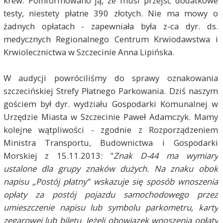
krew. Poinformowano ją, że musi przejść dodatkowe
testy, niestety płatne 390 złotych. Nie ma mowy o
żadnych opłatach - zapewniała była z-ca dyr. ds.
medycznych Regionalnego Centrum Krwiodawstwa i
Krwiolecznictwa w Szczecinie Anna Lipińska.
W audycji powróciliśmy do sprawy oznakowania
szczecińskiej Strefy Płatnego Parkowania. Dziś naszym
gościem był dyr. wydziału Gospodarki Komunalnej w
Urzędzie Miasta w Szczecinie Paweł Adamczyk. Mamy
kolejne wątpliwości - zgodnie z Rozporządzeniem
Ministra Transportu, Budownictwa i Gospodarki
Morskiej z 15.11.2013: "
Znak D-44 ma wymiary
ustalone dla grupy znaków dużych. Na znaku obok
napisu „Postój płatny” wskazuje się sposób wnoszenia
opłaty za postój pojazdu samochodowego przez
umieszczenie napisu lub symbolu parkometru, karty
zegarowej lub biletu. Jeżeli obowiązek wnoszenia opłaty