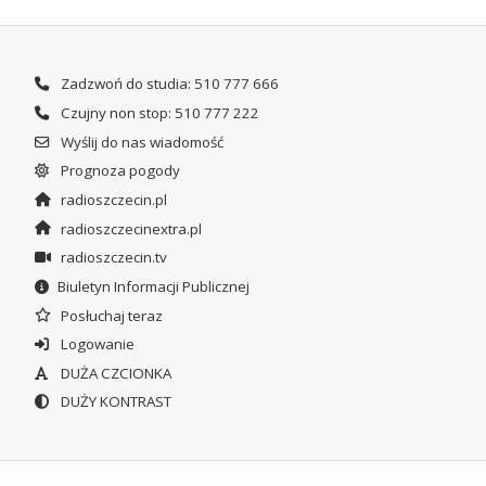
Zadzwoń do studia: 510 777 666
Czujny non stop: 510 777 222
Wyślij do nas wiadomość
Prognoza pogody
radioszczecin.pl
radioszczecinextra.pl
radioszczecin.tv
Biuletyn Informacji Publicznej
Posłuchaj teraz
Logowanie
DUŻA CZCIONKA
DUŻY KONTRAST