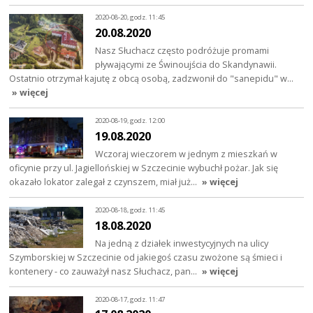
2020-08-20, godz. 11:45
20.08.2020
Nasz Słuchacz często podróżuje promami
pływającymi ze Świnoujścia do Skandynawii.
Ostatnio otrzymał kajutę z obcą osobą, zadzwonił do "sanepidu" w…
» więcej
2020-08-19, godz. 12:00
19.08.2020
Wczoraj wieczorem w jednym z mieszkań w
oficynie przy ul. Jagiellońskiej w Szczecinie wybuchł pożar. Jak się
okazało lokator zalegał z czynszem, miał już…
» więcej
2020-08-18, godz. 11:45
18.08.2020
Na jedną z działek inwestycyjnych na ulicy
Szymborskiej w Szczecinie od jakiegoś czasu zwożone są śmieci i
kontenery - co zauważył nasz Słuchacz, pan…
» więcej
2020-08-17, godz. 11:47