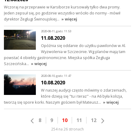
Wczoraj na przeprawie w Karsiborze kursowały tylko dwa promy.
Jeden zepsuł się, po godzinie wszystko wróciło do normy - mówił
dyrektor Żeglugi Świnoujskiej…
» więcej
2020-08-11, godz. 11:53
11.08.2020
Opóźnia się oddanie do użytku pawilonów w Al.
Wyzwolenia w Szczecinie. Wg planów mają tam
powstać 4 obiekty gastronomiczne. Miejska spółka Żegluga
Szczecińska…
» więcej
2020-08-10, godz. 11:47
10.08.2020
W naszej audycji często mówimy o zdarzeniach,
które dzieją się "tu i teraz" - na A6 była kolizja,
tworzą się spore korki. Naszym gościem był Mateusz…
» więcej
8
9
10
11
12
254 na 26 stronach