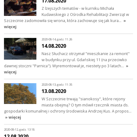
17.08.2020
Z lżejszych tematów - w kurniku Michała
Kudawskiego z Ośrodka Rehabilitacji Zwierząt w
Szczecinie zadomowiła się wrona, która zachowuje się jak kura…
»
więcej
2020-08-14, godz. 11:26
14.08.2020
Nasz Słuchacz otrzymał "mieszkanie za remont"
w budynku przy ul. Gdańskiej 11 (na przeciwko
dawnej stoczni "Parnica"). Wyremontował je, niestety po 3 latach…
»
więcej
2020-08-13, godz. 11:35
13.08.2020
W Szczecinie trwają "sianokosy", które rejony
miasta obejmą? O tym mówił rzecznik miasta ds.
gospodarki komunalnej i ochrony środowiska Andrzej Kus. A propos…
» więcej
2020-08-12, godz. 13:18
12.08.2020