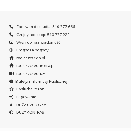
Zadzwoń do studia: 510 777 666
Czujny non stop: 510 777 222
Wyślij do nas wiadomość
Prognoza pogody
radioszczecin.pl
radioszczecinextra.pl
radioszczecin.tv
Biuletyn Informacji Publicznej
Posłuchaj teraz
Logowanie
DUŻA CZCIONKA
DUŻY KONTRAST