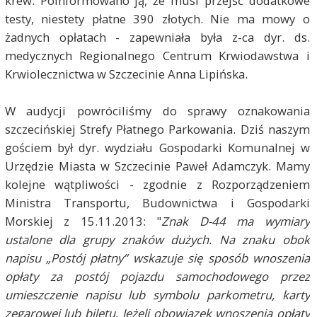
krew. Poinformowano ją, że musi przejść dodatkowe
testy, niestety płatne 390 złotych. Nie ma mowy o
żadnych opłatach - zapewniała była z-ca dyr. ds.
medycznych Regionalnego Centrum Krwiodawstwa i
Krwiolecznictwa w Szczecinie Anna Lipińska.
W audycji powróciliśmy do sprawy oznakowania
szczecińskiej Strefy Płatnego Parkowania. Dziś naszym
gościem był dyr. wydziału Gospodarki Komunalnej w
Urzędzie Miasta w Szczecinie Paweł Adamczyk. Mamy
kolejne wątpliwości - zgodnie z Rozporządzeniem
Ministra Transportu, Budownictwa i Gospodarki
Morskiej z 15.11.2013: "
Znak D-44 ma wymiary
ustalone dla grupy znaków dużych. Na znaku obok
napisu „Postój płatny” wskazuje się sposób wnoszenia
opłaty za postój pojazdu samochodowego przez
umieszczenie napisu lub symbolu parkometru, karty
zegarowej lub biletu. Jeżeli obowiązek wnoszenia opłaty