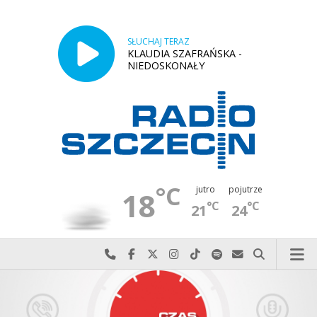
SŁUCHAJ TERAZ
KLAUDIA SZAFRAŃSKA -
NIEDOSKONAŁY
°C
jutro
pojutrze
18
°C
°C
21
24
Najlepiej po prostu do nas zadzwoń
Odwiedź nas na Facebook-u
Odwiedź nas na X
Odwiedź nas na Instagram-ie
Odwiedź nas na TikTok-u
Szukaj nas na Spotify
Wyślij do nas w
Szukaj