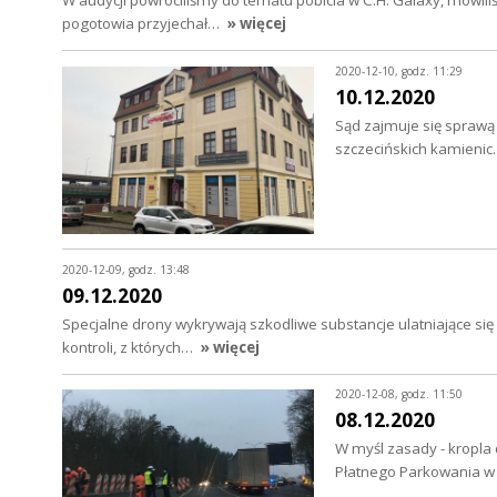
W audycji powróciliśmy do tematu pobicia w C.H. Galaxy, mówili
pogotowia przyjechał…
» więcej
2020-12-10, godz. 11:29
10.12.2020
Sąd zajmuje się sprawą
szczecińskich kamienic.
2020-12-09, godz. 13:48
09.12.2020
Specjalne drony wykrywają szkodliwe substancje ulatniające si
kontroli, z których…
» więcej
2020-12-08, godz. 11:50
08.12.2020
W myśl zasady - kropla 
Płatnego Parkowania w 