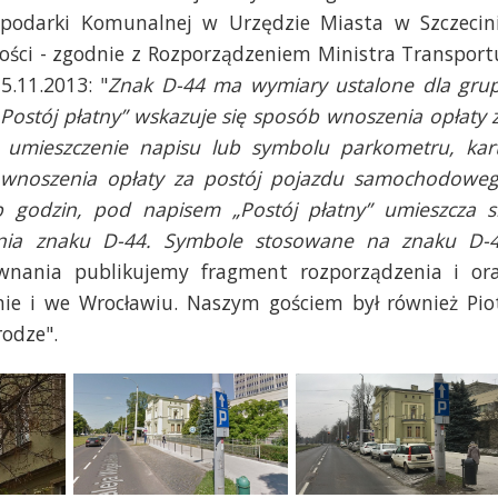
spodarki Komunalnej w Urzędzie Miasta w Szczecin
ści - zgodnie z Rozporządzeniem Ministra Transport
.11.2013: "
Znak D-44 ma wymiary ustalone dla gru
ostój płatny” wskazuje się sposób wnoszenia opłaty 
umieszczenie napisu lub symbolu parkometru, kar
ek wnoszenia opłaty za postój pojazdu samochodowe
b godzin, pod napisem „Postój płatny” umieszcza s
wania znaku D-44. Symbole stosowane na znaku D-
wnania publikujemy fragment rozporządzenia i or
ie i we Wrocławiu. Naszym gościem był również Pio
rodze".