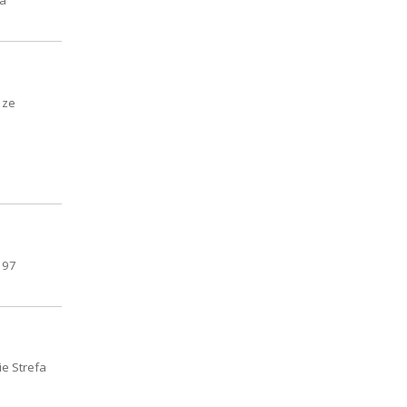
ka
 ze
197
ie Strefa