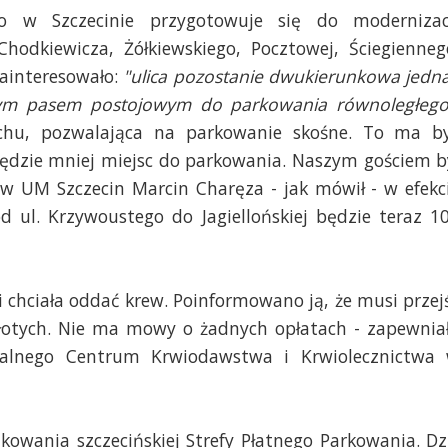
o w Szczecinie przygotowuje się do modernizac
hodkiewicza, Żółkiewskiego, Pocztowej, Ściegienneg
ainteresowało:
"ulica pozostanie dwukierunkowa jedn
nym pasem postojowym do parkowania równoległego
chu, pozwalająca na parkowanie skośne. To ma b
dzie mniej miejsc do parkowania. Naszym gościem b
u w UM Szczecin Marcin Charęza - jak mówił - w efekc
d ul. Krzywoustego do Jagiellońskiej będzie teraz 1
i chciała oddać krew. Poinformowano ją, że musi przej
złotych. Nie ma mowy o żadnych opłatach - zapewnia
nalnego Centrum Krwiodawstwa i Krwiolecznictwa
owania szczecińskiej Strefy Płatnego Parkowania. Dz