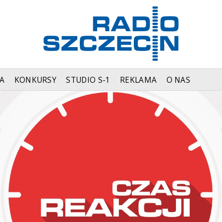
A
KONKURSY
STUDIO S-1
REKLAMA
O NAS