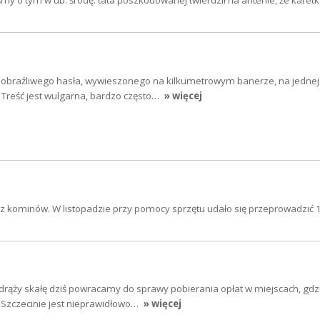
śmy o tym w ub. środę. tata poszkodowanej twierdził na antenie, że karet
 obraźliwego hasła, wywieszonego na kilkumetrowym banerze, na jednej
 Treść jest wulgarna, bardzo często…
» więcej
ę z kominów. W listopadzie przy pomocy sprzętu udało się przeprowadzić 
drąży skałę dziś powracamy do sprawy pobierania opłat w miejscach, gdz
Szczecinie jest nieprawidłowo…
» więcej