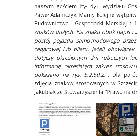
naszym gościem był dyr. wydziału Go
Paweł Adamczyk. Mamy kolejne wątpliwo
Budownictwa i Gospodarki Morskiej z 15
znaków dużych. Na znaku obok napisu „P
postój pojazdu samochodowego przez 
zegarowej lub biletu. Jeżeli obowiąz
dotyczy określonych dni roboczych lu
informację określającą zakres stoso
pokazano na rys. 5.2.50.2."
. Dla poró
zdjęcia znaków stosowanych w Szczecin
Jakubiak ze Stowarzyszenia "Prawo na d