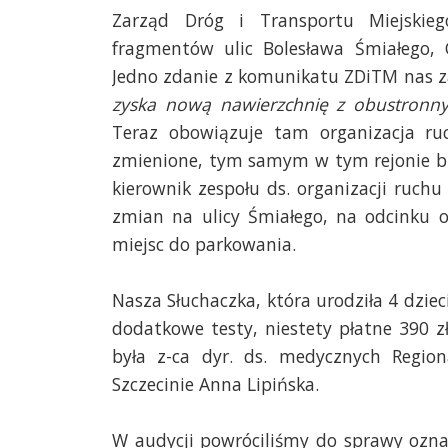
Zarząd Dróg i Transportu Miejskieg
fragmentów ulic Bolesława Śmiałego, C
Jedno zdanie z komunikatu ZDiTM nas z
zyska nową nawierzchnię z obustron
Teraz obowiązuje tam organizacja ru
zmienione, tym samym w tym rejonie bę
kierownik zespołu ds. organizacji ruch
zmian na ulicy Śmiałego, na odcinku o
miejsc do parkowania.
Nasza Słuchaczka, która urodziła 4 dziec
dodatkowe testy, niestety płatne 390 
była z-ca dyr. ds. medycznych Regio
Szczecinie Anna Lipińska.
W audycji powróciliśmy do sprawy oznak