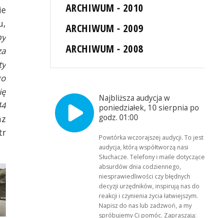
ARCHIWUM - 2010
ie
u,
ARCHIWUM - 2009
py
ARCHIWUM - 2008
za
ty
go
ię
Najbliższa audycja w
44
poniedziałek, 10 sierpnia po
godz. 01:00
az
tr
Powtórka wczorajszej audycji. To jest
audycja, którą współtworzą nasi
Słuchacze. Telefony i maile dotyczące
absurdów dnia codziennego,
niesprawiedliwości czy błędnych
decyzji urzędników, inspirują nas do
reakcji i czynienia życia łatwiejszym.
Napisz do nas lub zadzwoń, a my
spróbujemy Ci pomóc. Zapraszają: