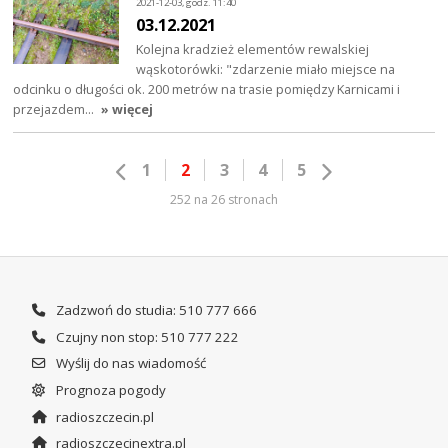
2021-12-03, godz. 11:40
03.12.2021
Kolejna kradzież elementów rewalskiej
wąskotorówki: "zdarzenie miało miejsce na
odcinku o długości ok. 200 metrów na trasie pomiędzy Karnicami i
przejazdem…
» więcej
1
2
3
4
5
252 na 26 stronach
Zadzwoń do studia: 510 777 666
Czujny non stop: 510 777 222
Wyślij do nas wiadomość
Prognoza pogody
radioszczecin.pl
radioszczecinextra.pl