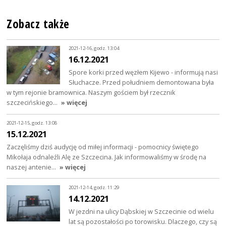
Zobacz także
2021-12-16, godz. 13:04
16.12.2021
Spore korki przed węzłem Kijewo - informują nasi
Słuchacze. Przed południem demontowana była
w tym rejonie bramownica. Naszym gościem był rzecznik
szczecińskiego…
» więcej
2021-12-15, godz. 13:08
15.12.2021
Zaczęliśmy dziś audycję od miłej informacji - pomocnicy świętego
Mikołaja odnaleźli Alę ze Szczecina. Jak informowaliśmy w środę na
naszej antenie…
» więcej
2021-12-14, godz. 11:29
14.12.2021
W jezdni na ulicy Dąbskiej w Szczecinie od wielu
lat są pozostałości po torowisku. Dlaczego, czy są