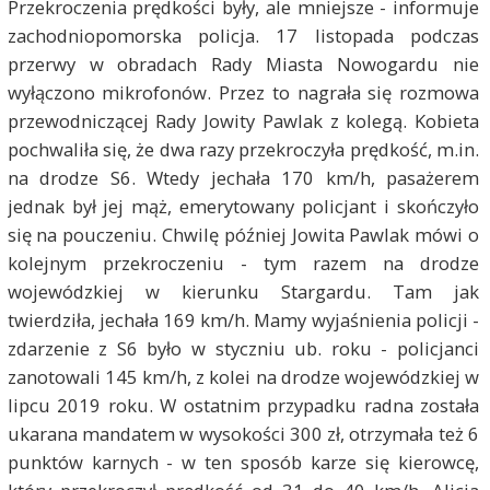
Przekroczenia prędkości były, ale mniejsze - informuje
zachodniopomorska policja. 17 listopada podczas
przerwy w obradach Rady Miasta Nowogardu nie
wyłączono mikrofonów. Przez to nagrała się rozmowa
przewodniczącej Rady Jowity Pawlak z kolegą. Kobieta
pochwaliła się, że dwa razy przekroczyła prędkość, m.in.
na drodze S6. Wtedy jechała 170 km/h, pasażerem
jednak był jej mąż, emerytowany policjant i skończyło
się na pouczeniu. Chwilę później Jowita Pawlak mówi o
kolejnym przekroczeniu - tym razem na drodze
wojewódzkiej w kierunku Stargardu. Tam jak
twierdziła, jechała 169 km/h. Mamy wyjaśnienia policji -
zdarzenie z S6 było w styczniu ub. roku - policjanci
zanotowali 145 km/h, z kolei na drodze wojewódzkiej w
lipcu 2019 roku. W ostatnim przypadku radna została
ukarana mandatem w wysokości 300 zł, otrzymała też 6
punktów karnych - w ten sposób karze się kierowcę,