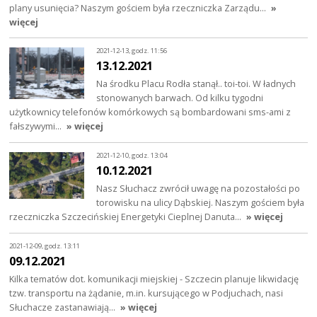
plany usunięcia? Naszym gościem była rzeczniczka Zarządu…
»
więcej
2021-12-13, godz. 11:56
13.12.2021
Na środku Placu Rodła stanął.. toi-toi. W ładnych
stonowanych barwach. Od kilku tygodni
użytkownicy telefonów komórkowych są bombardowani sms-ami z
fałszywymi…
» więcej
2021-12-10, godz. 13:04
10.12.2021
Nasz Słuchacz zwrócił uwagę na pozostałości po
torowisku na ulicy Dąbskiej. Naszym gościem była
rzeczniczka Szczecińskiej Energetyki Cieplnej Danuta…
» więcej
2021-12-09, godz. 13:11
09.12.2021
Kilka tematów dot. komunikacji miejskiej - Szczecin planuje likwidację
tzw. transportu na żądanie, m.in. kursującego w Podjuchach, nasi
Słuchacze zastanawiają…
» więcej