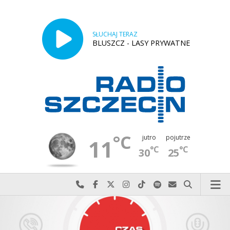
SŁUCHAJ TERAZ
BLUSZCZ - LASY PRYWATNE
°C
jutro
pojutrze
11
°C
°C
30
25
Najlepiej po prostu do nas zadzwoń
Odwiedź nas na Facebook-u
Odwiedź nas na X
Odwiedź nas na Instagram-ie
Odwiedź nas na TikTok-u
Szukaj nas na Spotify
Wyślij do nas w
Szukaj