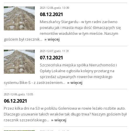
2021-12-08, godz. 13:39
08.12.2021
Mieszkańcy Stargardu - w tym radni zarówno
powiatu jak i miasta maja dość ślimaczących się
remontów wiaduktów w tym mieście. Naszym
gościem był rzecznik…
» więcej
2021-12-07, godz. 11:31
07.12.2021
Szczecińska miejska spółka Nieruchomości i
Opłaty Lokalne ogłosiła kolejny przetarg na
sprzedaż używanych rowerów miejskiego
systemu Bike-S - z zastrzeżeniem…
» więcej
2021-12-06, godz. 13:05
06.12.2021
Przez kilka dni na S3 w pobliżu Goleniowa w rowie leżało rozbite auto.
Dlaczego usuwanie takich wraków tak długo trwa? Naszym gościem był
rzecznik szczecińskiego…
» więcej