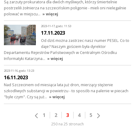
Są zarzuty prokuratora dla dwóch myśliwych, którzy śmiertelnie
postrzelili żołnierza na szczecińskim poligonie - mieli oni nielegalnie
polować w miejscu…
» więcej
2023-11-17, godz. 11:53
17.11.2023
Od dziś można zastrzec nasz numer PESEL. Co to
daje? Naszym gościem była dyrektor
Departamentu Rejestrów Państwowych w Centralnym Ośrodku
Informatyki Katarzyna…
» więcej
2023-11-16, godz. 13:23
16.11.2023
Nad Szczecinem od miesiąca lata już dron, mierzący stężenie
szkodliwych substancji w powietrzu - to sposób na palenie w piecach
"byle czym". Czy są już…
» więcej
1
2
3
4
5
250 na 25 stronach