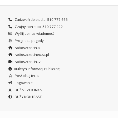
Zadzwoń do studia: 510 777 666
Czujny non stop: 510 777 222
Wyślij do nas wiadomość
Prognoza pogody
radioszczecin.pl
radioszczecinextra.pl
radioszczecin.tv
Biuletyn Informacji Publicznej
Posłuchaj teraz
Logowanie
DUŻA CZCIONKA
DUŻY KONTRAST