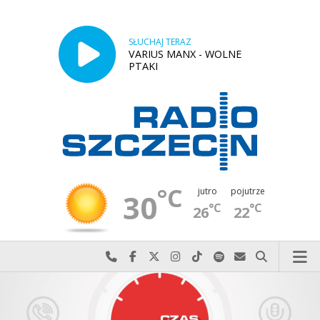
SŁUCHAJ TERAZ
VARIUS MANX - WOLNE
PTAKI
°C
jutro
pojutrze
30
°C
°C
26
22
Najlepiej po prostu do nas zadzwoń
Odwiedź nas na Facebook-u
Odwiedź nas na X
Odwiedź nas na Instagram-ie
Odwiedź nas na TikTok-u
Szukaj nas na Spotify
Wyślij do nas w
Szukaj