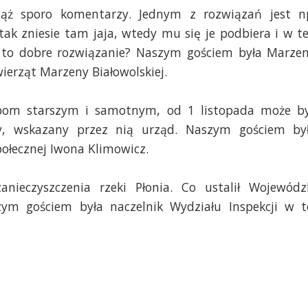
iąż sporo komentarzy. Jednym z rozwiązań jest n
ak zniesie tam jaja, wtedy mu się je podbiera i w t
y to dobre rozwiązanie? Naszym gościem była Marze
ierząt Marzeny Białowolskiej.
obom starszym i samotnym, od 1 listopada może b
, wskazany przez nią urząd. Naszym gościem by
połecznej Iwona Klimowicz.
nieczyszczenia rzeki Płonia. Co ustalił Wojewódz
ym gościem była naczelnik Wydziału Inspekcji w t