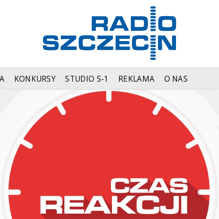
A
KONKURSY
STUDIO S-1
REKLAMA
O NAS