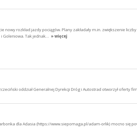
cie nowy rozkład jazdy pociągów. Plany zakładały m.in. zwiększenie liczby
a i Goleniowa. Tak jednak…
» więcej
Szczeciński oddział Generalnej Dyrekcji Dróg i Autostrad otworzył oferty fi
skarbonka dla Adasia (https://www.siepomaga.pl/adam-orlik) mocno się po