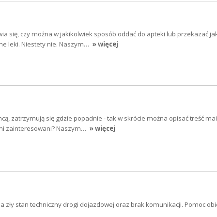
a się, czy można w jakikolwiek sposób oddać do apteki lub przekazać jak
ne leki. Niestety nie. Naszym…
» więcej
cą, zatrzymują się gdzie popadnie - tak w skrócie można opisać treść mai
sami zainteresowani? Naszym…
» więcej
na zły stan techniczny drogi dojazdowej oraz brak komunikacji. Pomoc obi