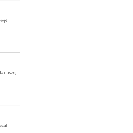
iejś
la naszej
ecał