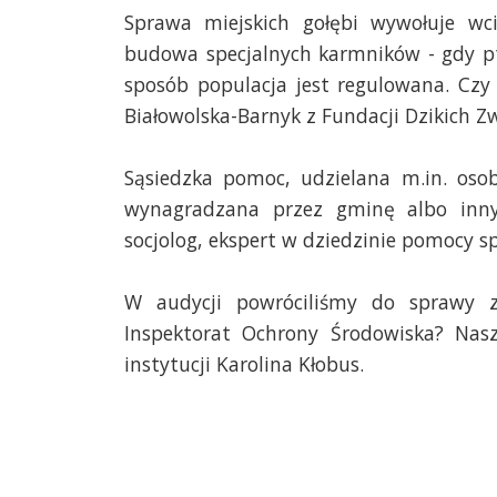
Sprawa miejskich gołębi wywołuje wc
budowa specjalnych karmników - gdy pt
sposób populacja jest regulowana. Cz
Białowolska-Barnyk z Fundacji Dzikich Zw
Sąsiedzka pomoc, udzielana m.in. os
wynagradzana przez gminę albo inny
socjolog, ekspert w dziedzinie pomocy s
W audycji powróciliśmy do sprawy za
Inspektorat Ochrony Środowiska? Nasz
instytucji Karolina Kłobus.