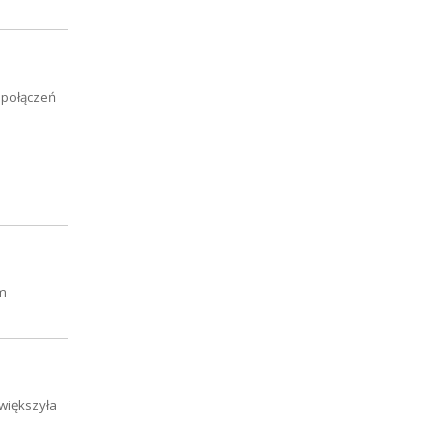
 połączeń
rm
większyła