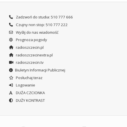
Zadzwoń do studia: 510 777 666
Czujny non stop: 510 777 222
Wyślij do nas wiadomość
Prognoza pogody
radioszczecin.pl
radioszczecinextra.pl
radioszczecin.tv
Biuletyn Informacji Publicznej
Posłuchaj teraz
Logowanie
DUŻA CZCIONKA
DUŻY KONTRAST