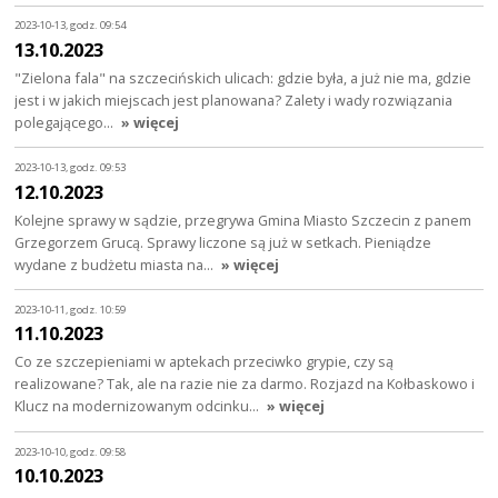
2023-10-13, godz. 09:54
13.10.2023
"Zielona fala" na szczecińskich ulicach: gdzie była, a już nie ma, gdzie
jest i w jakich miejscach jest planowana? Zalety i wady rozwiązania
polegającego…
» więcej
2023-10-13, godz. 09:53
12.10.2023
Kolejne sprawy w sądzie, przegrywa Gmina Miasto Szczecin z panem
Grzegorzem Grucą. Sprawy liczone są już w setkach. Pieniądze
wydane z budżetu miasta na…
» więcej
2023-10-11, godz. 10:59
11.10.2023
Co ze szczepieniami w aptekach przeciwko grypie, czy są
realizowane? Tak, ale na razie nie za darmo. Rozjazd na Kołbaskowo i
Klucz na modernizowanym odcinku…
» więcej
2023-10-10, godz. 09:58
10.10.2023