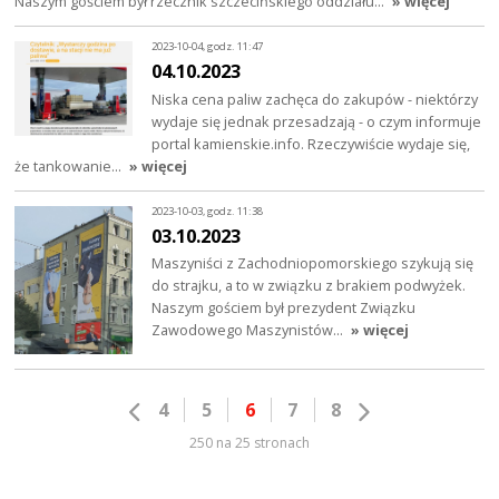
Naszym gościem był rzecznik szczecińskiego oddziału…
» więcej
2023-10-04, godz. 11:47
04.10.2023
Niska cena paliw zachęca do zakupów - niektórzy
wydaje się jednak przesadzają - o czym informuje
portal kamienskie.info. Rzeczywiście wydaje się,
że tankowanie…
» więcej
2023-10-03, godz. 11:38
03.10.2023
Maszyniści z Zachodniopomorskiego szykują się
do strajku, a to w związku z brakiem podwyżek.
Naszym gościem był prezydent Związku
Zawodowego Maszynistów…
» więcej
4
5
6
7
8
250 na 25 stronach