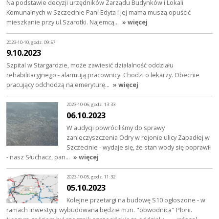
Na podstawie decyzji urzędników Zarządu Budynków i Lokali
Komunalnych w Szczecinie Pani Edyta i jej mama muszą opuścić
mieszkanie przy ul.Szarotki. Najemcą…
» więcej
2023-10-10, godz. 09:57
9.10.2023
Szpital w Stargardzie, może zawiesić działalność oddziału
rehabilitacyjnego - alarmują pracownicy. Chodzi o lekarzy. Obecnie
pracujący odchodzą na emeryturę…
» więcej
2023-10-06, godz. 13:33
06.10.2023
W audycji powróciliśmy do sprawy
zanieczyszczenia Odry w rejonie ulicy Zapadłej w
Szczecinie - wydaje się, że stan wody się poprawił
- nasz Słuchacz, pan…
» więcej
2023-10-05, godz. 11:32
05.10.2023
Kolejne przetargi na budowę S10 ogłoszone - w
ramach inwestycji wybudowana będzie m.in. "obwodnica" Płoni.