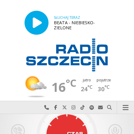
SŁUCHAJ TERAZ
BEATA - NIEBIESKO-
ZIELONE
°C
jutro
pojutrze
16
°C
°C
24
30
Najlepiej po prostu do nas zadzwoń
Odwiedź nas na Facebook-u
Odwiedź nas na X
Odwiedź nas na Instagram-ie
Odwiedź nas na TikTok-u
Szukaj nas na Spotify
Wyślij do nas w
Szukaj