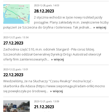
2023-12-28, godz. 14:03
28.12.2023
2 stycznia wchodzi w życie nowy rozkład jazdy
pociągów. Plany zakładały m.in. zwiększenie liczby
połączeń ze Szczecina do Gryfina i Goleniowa. Tak jednak…
» więcej
2023-12-27, godz. 13:34
27.12.2023
Zachodnia część S10, m.in. odcinek Stargard - Piła coraz bliżej.
Szczeciński oddział Generalnej Dyrekcji Dróg i Autostrad otworzył
oferty firm zainteresowanych…
» więcej
2023-12-22, godz. 13:01
22.12.2023
Wiedzieliśmy, że na Słuchaczy "Czasu Reakcji" można liczyć -
skarbonka dla Adasia (https://www.siepomaga.pl/adam-orlik) mocno
się powiększyła po środowej…
» więcej
2023-12-21, godz. 13:09
21.12.2023