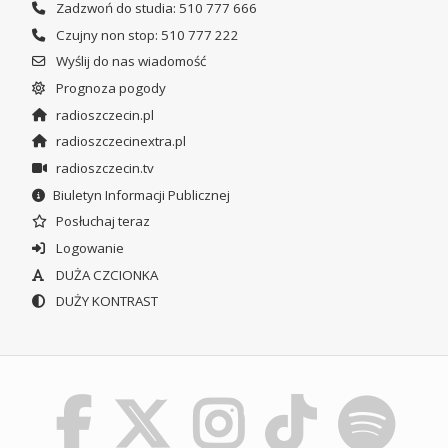
Zadzwoń do studia: 510 777 666
Czujny non stop: 510 777 222
Wyślij do nas wiadomość
Prognoza pogody
radioszczecin.pl
radioszczecinextra.pl
radioszczecin.tv
Biuletyn Informacji Publicznej
Posłuchaj teraz
Logowanie
DUŻA CZCIONKA
DUŻY KONTRAST