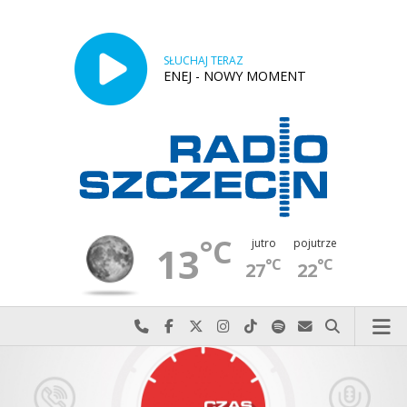
SŁUCHAJ TERAZ
ENEJ - NOWY MOMENT
°C
jutro
pojutrze
13
°C
°C
27
22
Najlepiej po prostu do nas zadzwoń
Odwiedź nas na Facebook-u
Odwiedź nas na X
Odwiedź nas na Instagram-ie
Odwiedź nas na TikTok-u
Szukaj nas na Spotify
Wyślij do nas w
Szukaj