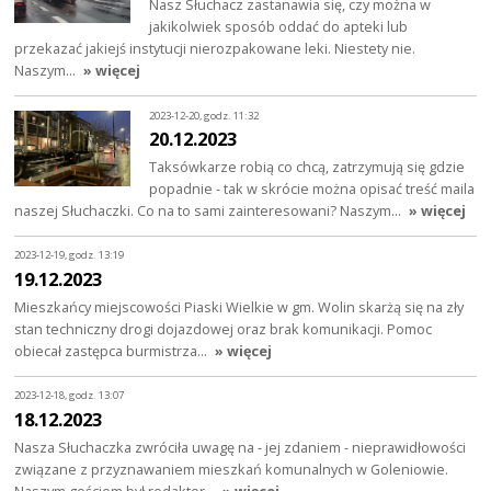
Nasz Słuchacz zastanawia się, czy można w
jakikolwiek sposób oddać do apteki lub
przekazać jakiejś instytucji nierozpakowane leki. Niestety nie.
Naszym…
» więcej
2023-12-20, godz. 11:32
20.12.2023
Taksówkarze robią co chcą, zatrzymują się gdzie
popadnie - tak w skrócie można opisać treść maila
naszej Słuchaczki. Co na to sami zainteresowani? Naszym…
» więcej
2023-12-19, godz. 13:19
19.12.2023
Mieszkańcy miejscowości Piaski Wielkie w gm. Wolin skarżą się na zły
stan techniczny drogi dojazdowej oraz brak komunikacji. Pomoc
obiecał zastępca burmistrza…
» więcej
2023-12-18, godz. 13:07
18.12.2023
Nasza Słuchaczka zwróciła uwagę na - jej zdaniem - nieprawidłowości
związane z przyznawaniem mieszkań komunalnych w Goleniowie.
Naszym gościem był redaktor…
» więcej