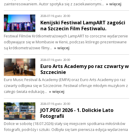
zainteresowaniem. Autor spotyka się z zaciekawionymi…
» więcej
2026-07-19, godz. 20:00
Kenijski Festiwal LampART zagości
na Szczecin Film Festiwalu.
Festiwal Filmów Krótkometrażowych LampART to coroczne wydarzenie
odbywające się w Mombasie w Kenii, podczas którego prezentowane
są krótkometrażowe filmy…
» więcej
2026-07-19, godz. 20:00
Euro Arts Academy po raz czwarty w
Szczecinie
Euro Music Festival & Academy (EMFA) oraz Euro Arts Academy po raz
czwarty odbywa się w Szczecinie. Festiwal oferuje młodym muzykom z
całego świata edukację…
» więcej
2026-07-19, godz. 20:00
JOT.PEG! 2026 - 1. Dolickie Lato
Fotografii
Dolice w sobotę (18.07.2026) stały się miejscem spotkania miłośników
fotografii, podróży i sztuki. Odbyła się tam pierwsza edycja wydarzenia