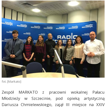
fot. [Markato]
Zespół MARKATO z pracowni wokalnej Pałacu
Młodzieży w Szczecinie, pod opieką artystyczną
Dariusza Chmielewskiego, zajął III miejsce na XXIV