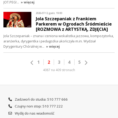
JOT.PEG!…
» więcej
2026-07-12, godz. 19:00
Jola Szczepaniak z Frankiem
Parkerem w Ogrodach Śródmieście
[ROZMOWA z ARTYSTKĄ, ZDJĘCIA]
Jola Szczepaniak – znana i ceniona wokalistka jazzowa, kompozytorka,
aranżerka, dyrygentka i pedagożka ukończyła m.in. Wydział
Dyrygentury Chóralnej w…
» więcej
1
2
3
4
5
4087 na 409 stronach
Zadzwoń do studia: 510 777 666
Czujny non stop: 510 777 222
Wyślij do nas wiadomość