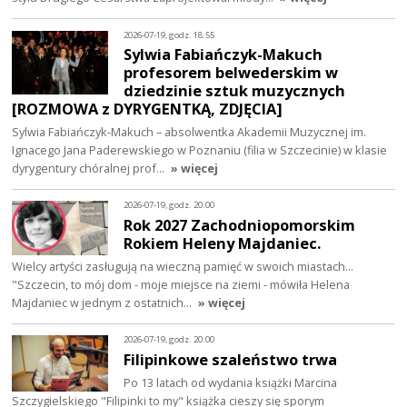
2026-07-19, godz. 18:55
Sylwia Fabiańczyk-Makuch
profesorem belwederskim w
dziedzinie sztuk muzycznych
[ROZMOWA z DYRYGENTKĄ, ZDJĘCIA]
Sylwia Fabiańczyk-Makuch – absolwentka Akademii Muzycznej im.
Ignacego Jana Paderewskiego w Poznaniu (filia w Szczecinie) w klasie
dyrygentury chóralnej prof…
» więcej
2026-07-19, godz. 20:00
Rok 2027 Zachodniopomorskim
Rokiem Heleny Majdaniec.
Wielcy artyści zasługują na wieczną pamięć w swoich miastach...
"Szczecin, to mój dom - moje miejsce na ziemi - mówiła Helena
Majdaniec w jednym z ostatnich…
» więcej
2026-07-19, godz. 20:00
Filipinkowe szaleństwo trwa
Po 13 latach od wydania książki Marcina
Szczygielskiego "Filipinki to my" książka cieszy się sporym