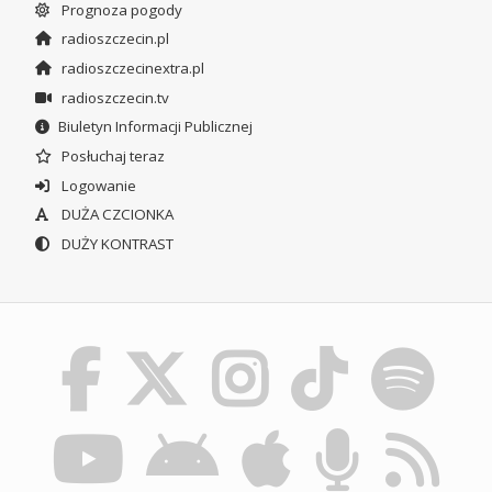
Prognoza pogody
radioszczecin.pl
radioszczecinextra.pl
radioszczecin.tv
Biuletyn Informacji Publicznej
Posłuchaj teraz
Logowanie
DUŻA CZCIONKA
DUŻY KONTRAST