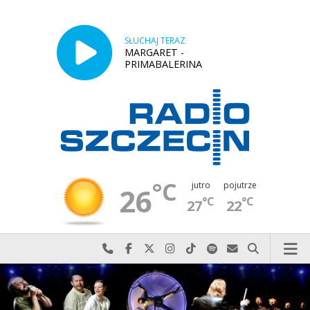
SŁUCHAJ TERAZ
MARGARET -
PRIMABALERINA
°C
jutro
pojutrze
26
°C
°C
27
22
Najlepiej po prostu do nas zadzwoń
Odwiedź nas na Facebook-u
Odwiedź nas na X
Odwiedź nas na Instagram-ie
Odwiedź nas na TikTok-u
Szukaj nas na Spotify
Wyślij do nas w
Szukaj