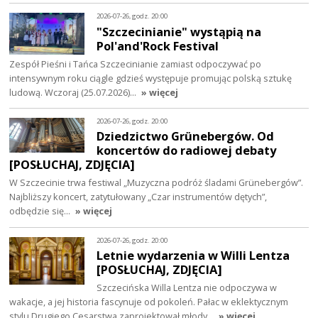
2026-07-26, godz. 20:00
"Szczecinianie" wystąpią na
Pol'and'Rock Festival
Zespół Pieśni i Tańca Szczecinianie zamiast odpoczywać po
intensywnym roku ciągle gdzieś występuje promując polską sztukę
ludową. Wczoraj (25.07.2026)…
» więcej
2026-07-26, godz. 20:00
Dziedzictwo Grünebergów. Od
koncertów do radiowej debaty
[POSŁUCHAJ, ZDJĘCIA]
W Szczecinie trwa festiwal „Muzyczna podróż śladami Grünebergów”.
Najbliższy koncert, zatytułowany „Czar instrumentów dętych”,
odbędzie się…
» więcej
2026-07-26, godz. 20:00
Letnie wydarzenia w Willi Lentza
[POSŁUCHAJ, ZDJĘCIA]
Szczecińska Willa Lentza nie odpoczywa w
wakacje, a jej historia fascynuje od pokoleń. Pałac w eklektycznym
stylu Drugiego Cesarstwa zaprojektował młody…
» więcej