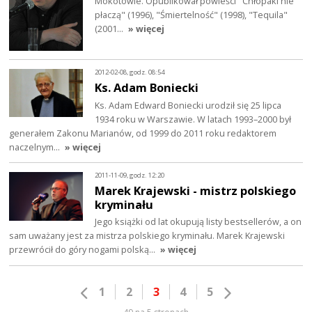
Mokotowie. Opublikował powieści "Chłopaki nie
płaczą" (1996), "Śmiertelność" (1998), "Tequila"
(2001…
» więcej
2012-02-08, godz. 08:54
Ks. Adam Boniecki
Ks. Adam Edward Boniecki urodził się 25 lipca
1934 roku w Warszawie. W latach 1993–2000 był
generałem Zakonu Marianów, od 1999 do 2011 roku redaktorem
naczelnym…
» więcej
2011-11-09, godz. 12:20
Marek Krajewski - mistrz polskiego
kryminału
Jego książki od lat okupują listy bestsellerów, a on
sam uważany jest za mistrza polskiego kryminału. Marek Krajewski
przewrócił do góry nogami polską…
» więcej
1
2
3
4
5