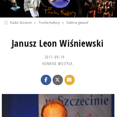
Radio Szczecin
»
Trochę Kultury
»
Galeria gwiazd
Janusz Leon Wiśniewski
2011-09-19
KONRAD WOJTYŁA