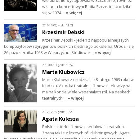
wielokrotnie występowała w Szczecinie, również
w studiu koncertowym Radia Szczecin. Urodziła
się w 1974…
» więcej
2013-12-02, godz. 11:21
Krzesimir Dębski
Krzesimir Dębski - jeden z najpopularniejszych
kompozytorów i dyrygentów polskich średniego pokolenia. Urodził się
26 października 1953 w Wałbrzychu. Studiował…
» więcej
2013-01-13, godz. 16:52
Marta Klubowicz
Marta Klubowicz urodziła się 8 lutego 1963 roku w
Kłodzku. Aktorka teatralna, filmowa i telewizyjna
ma na koncie wiele wspaniałych ról. Na deskach
teatralnych…
» więcej
2012-12-28, godz. 13:25
Agata Kulesza
Polska aktorka filmowa, serialowa i teatralna.
Znana także z licznych ról dubbingowych. Agata
Kulesza-Figurska urodziła się 27 września 1971 roku w Szczecinie…
»