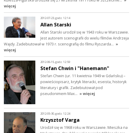
więcej
2012-07-23, godz. 12:14
Allan Starski
Allan Starski urodził się w 1943 roku w Warszawie.
Jest autorem scenografii do wielu filmów Andrzeja
Wajdy. Zadebiutował w 1973 r. scenografią do filmu Ryszarda…
»
więcej
2012-06-15, godz. 12:59
Stefan Chwin i "Hanemann"
Stefan Chwin (ur. 11 kwietnia 1949 w Gdańsku) –
powieściopisarz, krytyk literacki, eseista, historyk
literatury i grafik. Zadebiutował pod
pseudonimem Max…
» więcej
2012-05-30, godz. 12:24
Krzysztof Varga
Urodził się w 1968 roku w Warszawie. Mieszka na