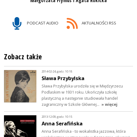
Małgorzata Frymus i Agata Rokicka
PODCAST AUDIO
AKTUALNOŚCI RSS
Zobacz także
2014-02-24, godz. 10:18
Sława Przybylska
Sława Przybylska urodziła się w Międzyrzecu
Podlaskim w 1931 roku. Ukończyła szkołę
plastyczną a następnie studiowała handel
zagraniczny w Szkole Głównej…
» więcej
2013-12-09, godz. 10:15
Anna Serafińska
Anna Serafińska - to wokalistka jazzowa, która