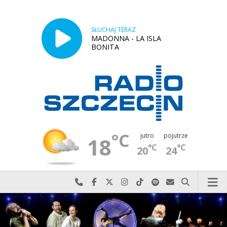
SŁUCHAJ TERAZ
MADONNA - LA ISLA
BONITA
°C
jutro
pojutrze
18
°C
°C
20
24
Najlepiej po prostu do nas zadzwoń
Odwiedź nas na Facebook-u
Odwiedź nas na X
Odwiedź nas na Instagram-ie
Odwiedź nas na TikTok-u
Szukaj nas na Spotify
Wyślij do nas w
Szukaj