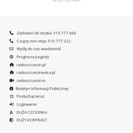
49 na 5 stronach
Zadzwoń do studia: 510 777 666
Czujny non stop: 510 777 222
Wyślij do nas wiadomość
Prognoza pogody
radioszczecin.pl
radioszczecinextra.pl
radioszczecin.tv
Biuletyn Informacji Publicznej
Posłuchaj teraz
Logowanie
DUŻA CZCIONKA
DUŻY KONTRAST