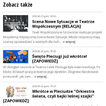
Zobacz także
2022-06-27, godz. 00:02
Scena Nowe Sytuacje w Teatrze
Współczesnym [RELACJA]
Teatr Współczesny w Szczecinie realizuje projekt
Rezydencji Artystycznej Scena Nowe Sytuacje. Młodzi reżyserzy mają
szansę opowiedzieć o ważnych dla nich…
» więcej
2022-06-20, godz. 00:42
Święto Pleciugi już wkrótce!
[ZAPOWIEDŹ]
W ubiegłym sezonie w Teatrze Lalek Pleciuga była mała rewolucja. Po
blisko 30 latach pracy w teatrze jego dyrektor, Zbigniew Niecikowski
przeszedł - jak sam…
» więcej
2022-05-22, godz. 19:23
Wkrótce w Pleciudze "Orkiestra
świata, czyli bajki leśnej szajki"
[ZAPOWIEDŹ]