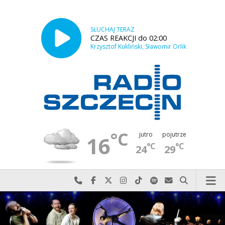
SŁUCHAJ TERAZ
CZAS REAKCJI do 02:00
Krzysztof Kukliński, Sławomir Orlik
°C
jutro
pojutrze
16
°C
°C
24
29
Najlepiej po prostu do nas zadzwoń
Odwiedź nas na Facebook-u
Odwiedź nas na X
Odwiedź nas na Instagram-ie
Odwiedź nas na TikTok-u
Szukaj nas na Spotify
Wyślij do nas w
Szukaj