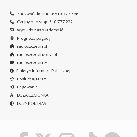
Zadzwoń do studia: 510 777 666
Czujny non stop: 510 777 222
Wyślij do nas wiadomość
Prognoza pogody
radioszczecin.pl
radioszczecinextra.pl
radioszczecin.tv
Biuletyn Informacji Publicznej
Posłuchaj teraz
Logowanie
DUŻA CZCIONKA
DUŻY KONTRAST