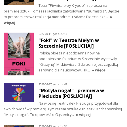
Teatr "Piwnica przy Krypcie" zaprasza na
premierę sztuki Tomasza Jachimka zatytułowaną "Burmistrz". Będzie
to prapremierowa realizacja monodramu Adama Dzieciniaka…
»
więcej
2022-04-11, godz. 23:13
"Foki" w Teatrze Małym w
Szczecinie [POSŁUCHAJ]
Polskę obiega niecodzienna nowina:
podopieczne fokarium w Szczecinie wystawiły
"Grażynę" Mickiewicza. Zdarzenie jest zagadką
zarówno dla naukowców, jak…
» więcej
2022-03-27, godz. 14:43
"Motyla noga!" - premiera w
Pleciudze [POSŁUCHAJ]
Na wiosnę Teatr Lalek Pleciuga przygotował dla
swoich widzów premierę. Tym razem sztuka Agnieszki Kochanowskiej
"Motyla noga!". To opowieść o Gąsienicy…
» więcej
2022-03-13, godz. 14:34