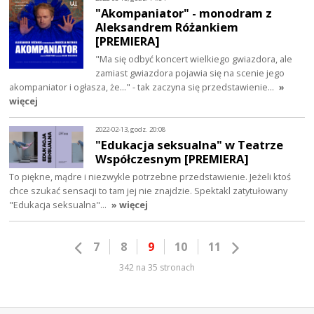
"Akompaniator" - monodram z
Aleksandrem Różankiem
[PREMIERA]
"Ma się odbyć koncert wielkiego gwiazdora, ale
zamiast gwiazdora pojawia się na scenie jego
akompaniator i ogłasza, że..." - tak zaczyna się przedstawienie…
»
więcej
2022-02-13, godz. 20:08
"Edukacja seksualna" w Teatrze
Współczesnym [PREMIERA]
To piękne, mądre i niezwykle potrzebne przedstawienie. Jeżeli ktoś
chce szukać sensacji to tam jej nie znajdzie. Spektakl zatytułowany
"Edukacja seksualna"…
» więcej
7
8
9
10
11
342 na 35 stronach