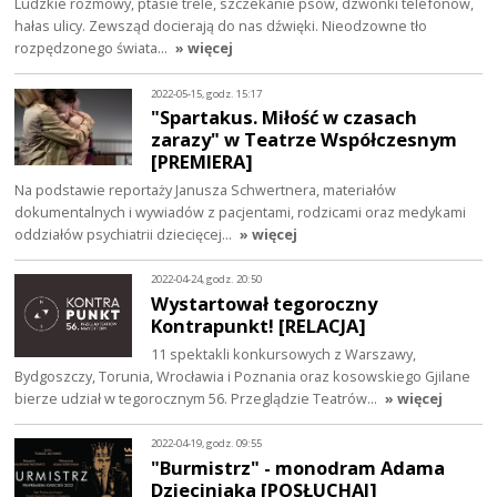
Ludzkie rozmowy, ptasie trele, szczekanie psów, dzwonki telefonów,
hałas ulicy. Zewsząd docierają do nas dźwięki. Nieodzowne tło
rozpędzonego świata…
» więcej
2022-05-15, godz. 15:17
"Spartakus. Miłość w czasach
zarazy" w Teatrze Współczesnym
[PREMIERA]
Na podstawie reportaży Janusza Schwertnera, materiałów
dokumentalnych i wywiadów z pacjentami, rodzicami oraz medykami
oddziałów psychiatrii dziecięcej…
» więcej
2022-04-24, godz. 20:50
Wystartował tegoroczny
Kontrapunkt! [RELACJA]
11 spektakli konkursowych z Warszawy,
Bydgoszczy, Torunia, Wrocławia i Poznania oraz kosowskiego Gjilane
bierze udział w tegorocznym 56. Przeglądzie Teatrów…
» więcej
2022-04-19, godz. 09:55
"Burmistrz" - monodram Adama
Dzieciniaka [POSŁUCHAJ]