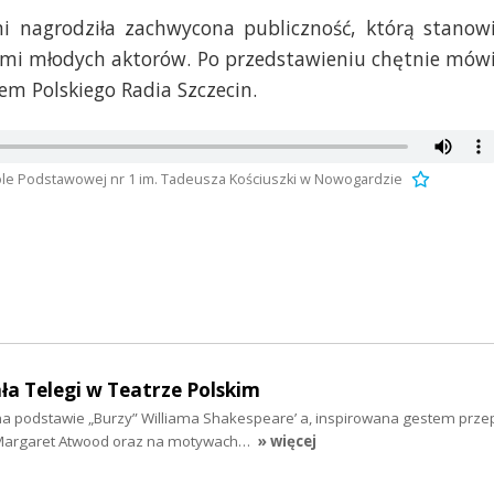
 nagrodziła zachwycona publiczność, którą stanowi
jomi młodych aktorów. Po przedstawieniu chętnie mówi
em Polskiego Radia Szczecin.
ole Podstawowej nr 1 im. Tadeusza Kościuszki w Nowogardzie
ła Telegi w Teatrze Polskim
 na podstawie „Burzy” Williama Shakespeare’ a, inspirowana gestem prze
” Margaret Atwood oraz na motywach…
» więcej