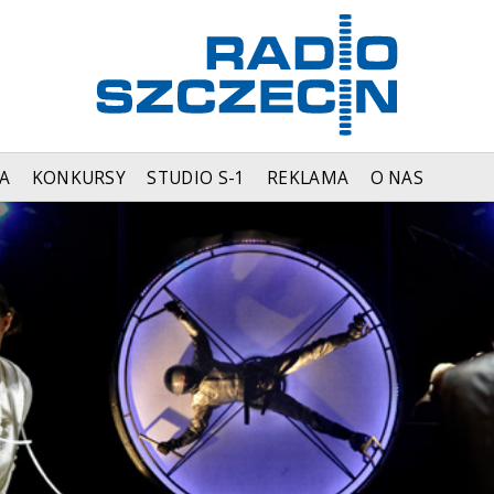
A
KONKURSY
STUDIO S-1
REKLAMA
O NAS