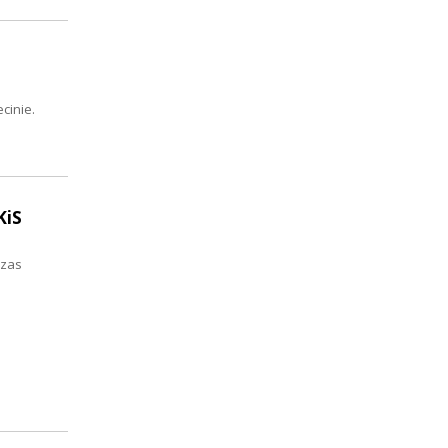
cinie.
KiS
czas