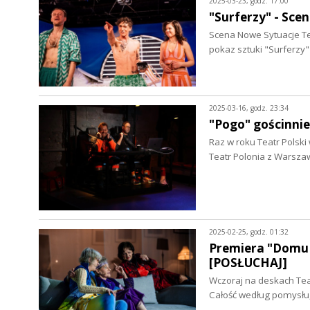
2025-03-23, godz. 17:00
"Surferzy" - Sce
Scena Nowe Sytuacje T
pokaz sztuki "Surferzy"
2025-03-16, godz. 23:34
"Pogo" gościnni
Raz w roku Teatr Polski 
Teatr Polonia z Warsza
2025-02-25, godz. 01:32
Premiera "Domu 
[POSŁUCHAJ]
Wczoraj na deskach Tea
Całość według pomysłu,