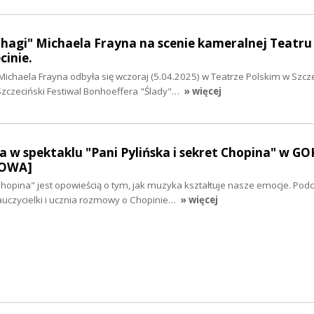
hagi" Michaela Frayna na scenie kameralnej Teatru
cinie.
chaela Frayna odbyła się wczoraj (5.04.2025) w Teatrze Polskim w Szcze
zczeciński Festiwal Bonhoeffera "Ślady"…
» więcej
 w spektaklu "Pani Pylińska i sekret Chopina" w GO
MOWA]
 Chopina" jest opowieścią o tym, jak muzyka kształtuje nasze emocje. Pod
uczycielki i ucznia rozmowy o Chopinie…
» więcej