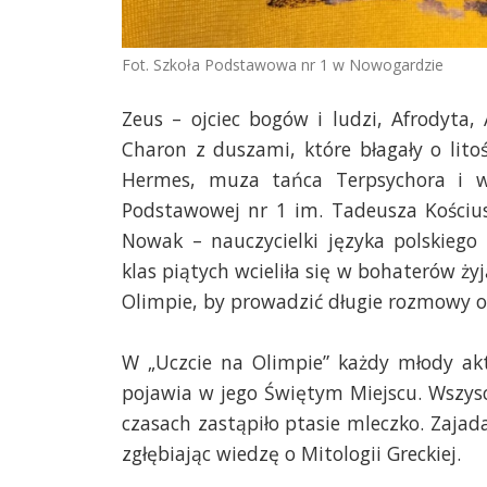
Fot. Szkoła Podstawowa nr 1 w Nowogardzie
Zeus – ojciec bogów i ludzi, Afrodyta
Charon z duszami, które błagały o lito
Hermes, muza tańca Terpsychora i wie
Podstawowej nr 1 im. Tadeusza Kościus
Nowak – nauczycielki języka polskiego i
klas piątych wcieliła się w bohaterów ż
Olimpie, by prowadzić długie rozmowy o
W „Uczcie na Olimpie” każdy młody akt
pojawia w jego Świętym Miejscu. Wszyscy
czasach zastąpiło ptasie mleczko. Zajada
zgłębiając wiedzę o Mitologii Greckiej.