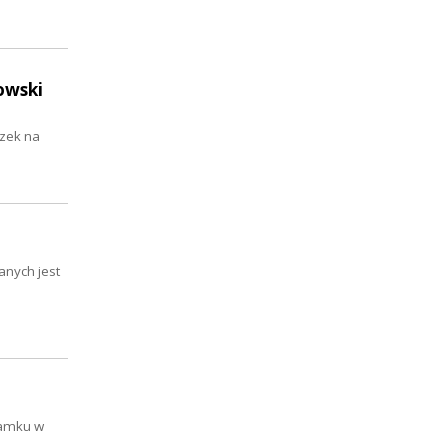
owski
ązek na
anych jest
Zamku w