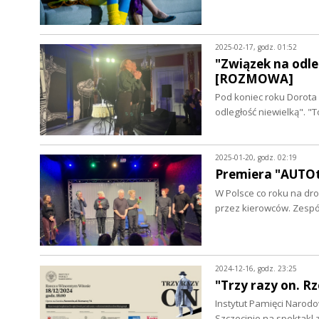
2025-02-17, godz. 01:52
"Związek na odle
[ROZMOWA]
Pod koniec roku Dorota 
odległość niewielką". 
2025-01-20, godz. 02:19
Premiera "AUTO
W Polsce co roku na dr
przez kierowców. Zesp
2024-12-16, godz. 23:25
"Trzy razy on. 
Instytut Pamięci Narod
Szczecinie na spektakl