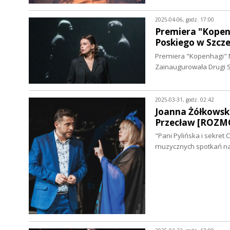
2025-04-06, godz. 17:00
Premiera "Kopen
Poskiego w Szcze
Premiera "Kopenhagi" Mi
Zainaugurowała Drugi S
2025-03-31, godz. 02:42
Joanna Żółkowska
Przecław [ROZ
"Pani Pylińska i sekret
muzycznych spotkań na