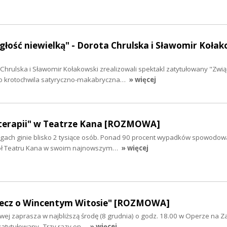
głość niewielką" - Dorota Chrulska i Sławomir Kołak
Chrulska i Sławomir Kołakowski zrealizowali spektakl zatytułowany "Zwi
"To krotochwila satyryczno-makabryczna…
» więcej
terapii" w Teatrze Kana [ROZMOWA]
ogach ginie blisko 2 tysiące osób. Ponad 90 procent wypadków spowodow
ół Teatru Kana w swoim najnowszym…
» więcej
Rzecz o Wincentym Witosie" [ROZMOWA]
owej zaprasza w najbliższą środę (8 grudnia) o godz. 18.00 w Operze na 
 zatytułowany „Trzy razy on…
» więcej