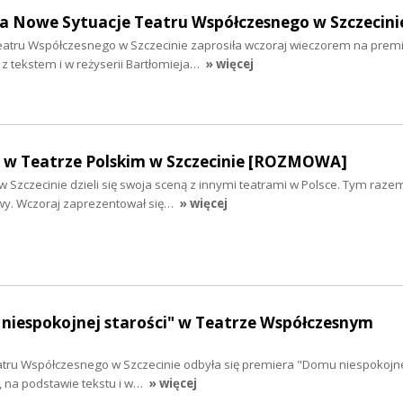
na Nowe Sytuacje Teatru Współczesnego w Szczecini
eatru Współczesnego w Szczecinie zaprosiła wczoraj wieczorem na prem
 z tekstem i w reżyserii Bartłomieja…
» więcej
e w Teatrze Polskim w Szczecinie [ROZMOWA]
w Szczecinie dzieli się swoja sceną z innymi teatrami w Polsce. Tym razem
wy. Wczoraj zaprezentował się…
» więcej
niespokojnej starości" w Teatrze Współczesnym
tru Współczesnego w Szczecinie odbyła się premiera "Domu niespokojnej
 na podstawie tekstu i w…
» więcej