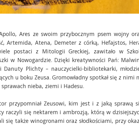
, Apollo, Ares ze swoim przybocznym psem wojny or
ść, Artemida, Atena, Demeter z córką, Hefajstos, Her
le postaci z Mitologii Greckiej, zawitało w Szko
zki w Nowogardzie. Dzięki kreatywności Pań: Malwi
 Danuty Plichty – nauczycielki-bibliotekarki, młodzi
yjących u boku Zeusa. Gromowładny spotkał się z nimi 
 sprawach nieba, ziemi i Hadesu.
or przypomniał Zeusowi, kim jest i z jaką sprawą s
 raczyli się nektarem i ambrozją, którą w dzisiejszy
li się także winogronami oraz słodkościami, przy okaz