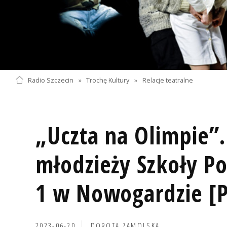
Radio Szczecin
»
Trochę Kultury
»
Relacje teatralne
„Uczta na Olimpie”.
młodzieży Szkoły P
1 w Nowogardzie [
2023-06-20
DOROTA ZAMOLSKA