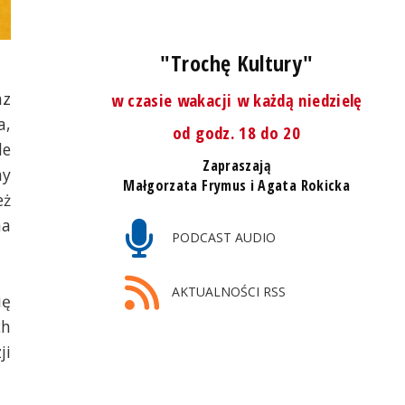
"Trochę Kultury"
az
w czasie wakacji w każdą niedzielę
a,
od godz. 18 do 20
le
Zapraszają
ny
Małgorzata Frymus i Agata Rokicka
eż
na
PODCAST AUDIO
AKTUALNOŚCI RSS
ię
ch
ji