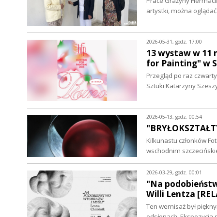
Prace Grażyny Hermacińs
artystki, można oglądać
2026-05-31, godz. 17:00
13 wystaw w 11 
for Painting" w S
Przegląd po raz czwart
Sztuki Katarzyny Szeszy
2026-05-13, godz. 00:54
"BRYŁOKSZTAŁTY
Kilkunastu członków F
wschodnim szczecińsk
2026-03-29, godz. 00:01
"Na podobieństwo
Willi Lentza [RE
Ten wernisaż był piękn
odsłonach. Ekspozycja