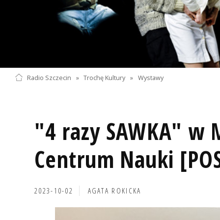
Radio Szczecin
»
Trochę Kultury
»
Wystawy
"4 razy SAWKA" w 
Centrum Nauki [PO
2023-10-02
AGATA ROKICKA