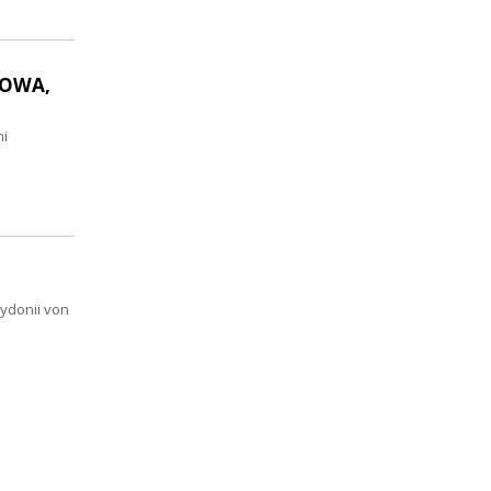
MOWA,
mi
ydonii von