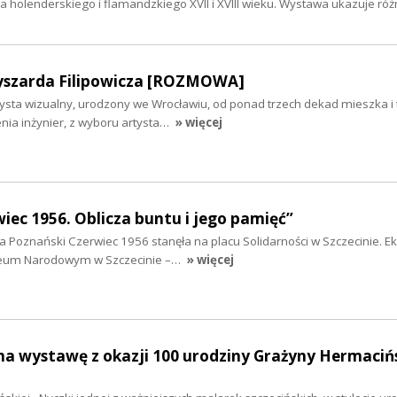
 holenderskiego i flamandzkiego XVII i XVIII wieku. Wystawa ukazuje róż
yszarda Filipowicza [ROZMOWA]
rtysta wizualny, urodzony we Wrocławiu, od ponad trzech dekad mieszka i
enia inżynier, z wyboru artysta…
» więcej
iec 1956. Oblicza buntu i jego pamięć”
 Poznański Czerwiec 1956 stanęła na placu Solidarności w Szczecinie. E
zeum Narodowym w Szczecinie –…
» więcej
na wystawę z okazji 100 urodziny Grażyny Hermacińs