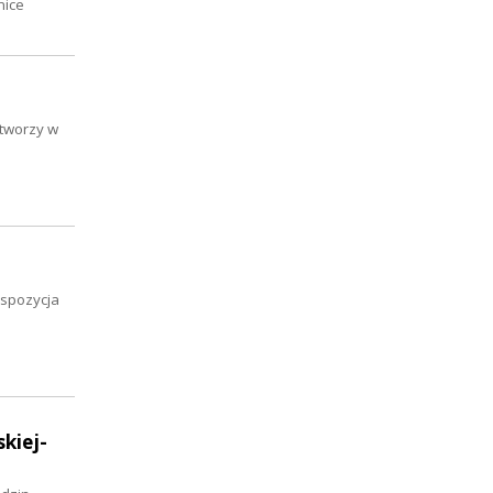
nice
 tworzy w
kspozycja
kiej-