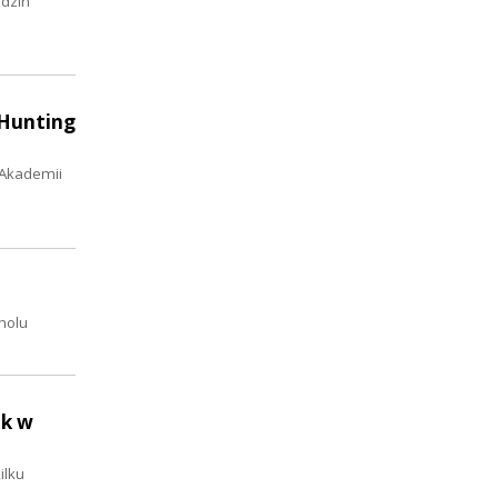
odzin
„Hunting
 Akademii
holu
ik w
ilku