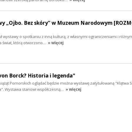
wy „Ojbo. Bez skóry” w Muzeum Narodowym [ROZ
tuł wystawy o spotkaniu z inną kulturą, z własnymi ograniczeniami i różny
 świat, którą otworzono…
» więcej
von Borck? Historia i legenda"
ążąt Pomorskich oglądać będzie można wystawę zatytułowaną "Klątwa S
nda". Wystawa stanowi współczesną…
» więcej