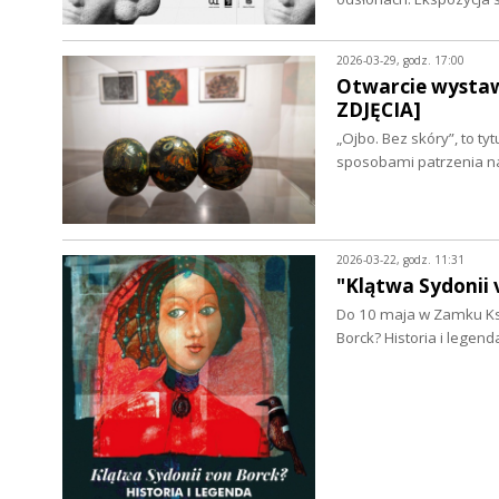
2026-03-29, godz. 17:00
Otwarcie wysta
ZDJĘCIA]
„Ojbo. Bez skóry”, to ty
sposobami patrzenia na
2026-03-22, godz. 11:31
"Klątwa Sydonii 
Do 10 maja w Zamku Ksi
Borck? Historia i lege