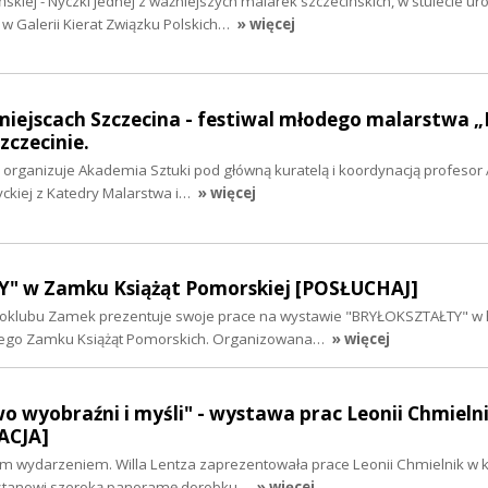
kiej - Nyczki jednej z ważniejszych malarek szczecińskich, w stulecie ur
 w Galerii Kierat Związku Polskich…
» więcej
miejscach Szczecina - festiwal młodego malarstwa 
zczecinie.
y organizuje Akademia Sztuki pod główną kuratelą i koordynacją profesor
ckiej z Katedry Malarstwa i…
» więcej
" w Zamku Książąt Pomorskiej [POSŁUCHAJ]
otoklubu Zamek prezentuje swoje prace na wystawie "BRYŁOKSZTAŁTY" w 
iego Zamku Książąt Pomorskich. Organizowana…
» więcej
 wyobraźni i myśli" - wystawa prac Leonii Chmieln
LACJA]
ym wydarzeniem. Willa Lentza zaprezentowała prace Leonii Chmielnik w k
 stanowi szeroką panoramę dorobku…
» więcej