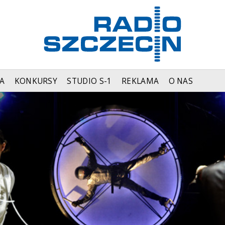
A
KONKURSY
STUDIO S-1
REKLAMA
O NAS