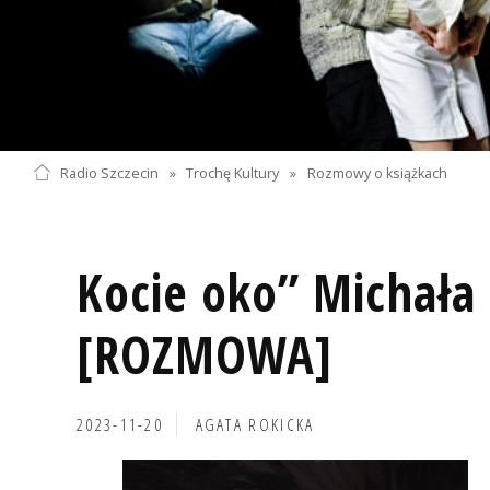
Radio Szczecin
»
Trochę Kultury
»
Rozmowy o książkach
Kocie oko” Michała
[ROZMOWA]
2023-11-20
AGATA ROKICKA