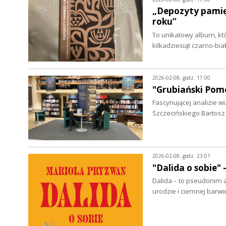
„Depozyty pamięci
roku”
To unikatowy album, kt
kilkadziesiąt czarno-bi
2026-02-08, godz. 17:00
"Grubiański Pom
Fascynującej analizie 
Szczecińskiego Bartosz
2026-02-08, godz. 23:01
"Dalida o sobie"
Dalida – to pseudonim ar
urodzie i ciemnej barw