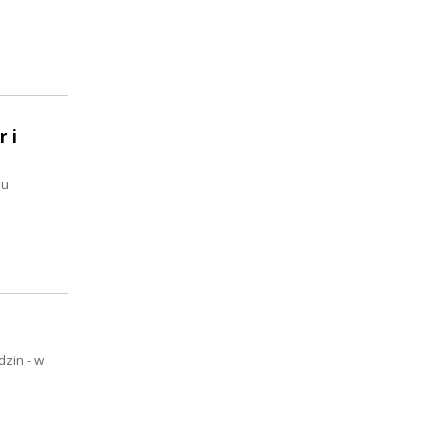
 i
iu
zin - w