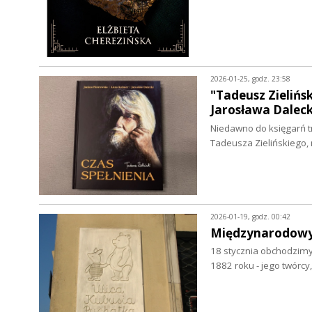
2026-01-25, godz. 23:58
"Tadeusz Zielińsk
Jarosława Dalec
Niedawno do księgarń tra
Tadeusza Zielińskiego,
2026-01-19, godz. 00:42
Międzynarodowy
18 stycznia obchodzimy
1882 roku - jego twórc