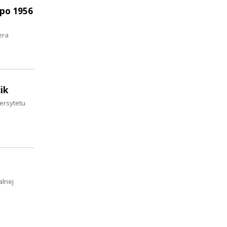
 po 1956
era
ik
ersytetu
alnej