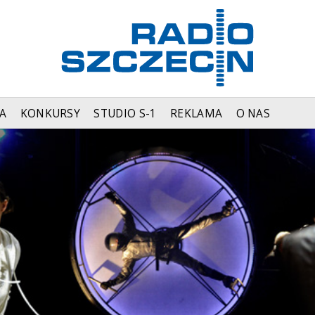
A
KONKURSY
STUDIO S-1
REKLAMA
O NAS