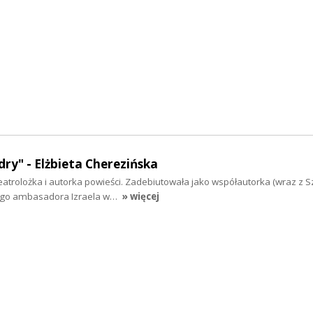
dry" - Elżbieta Cherezińska
teatrolożka i autorka powieści. Zadebiutowała jako współautorka (wraz 
łego ambasadora Izraela w…
» więcej