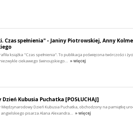
i. Czas spełnienia" - Janiny Piotrowskiej, Anny Kolmer
kiego
fiła książka "Czas spełnienia". To publikacja poświęcona twórczości i życ
 niezwykle ciekawego świnoujskiego…
» więcej
 Dzień Kubusia Puchatka [POSŁUCHAJ]
 Międzynarodowy Dzień Kubusia Puchatka, obchodzony na pamiątkę urod
y, angielskiego pisarza Alana Alexandra…
» więcej