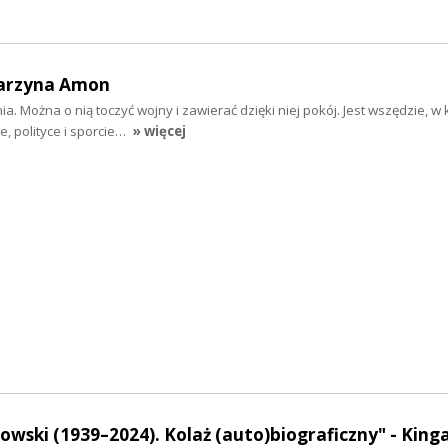
tarzyna Amon
ia. Można o nią toczyć wojny i zawierać dzięki niej pokój. Jest wszędzie, w 
, polityce i sporcie…
» więcej
owski (1939–2024). Kolaż (auto)biograficzny" - King