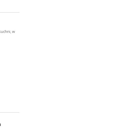
kuchni, w
a