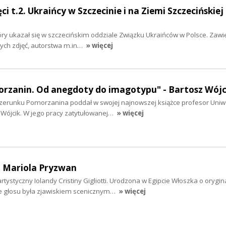
 t.2. Ukraińcy w Szczecinie i na Ziemi Szczecińskiej
óry ukazał się w szczecińskim oddziale Związku Ukraińców w Polsce. Zawi
ałych zdjęć, autorstwa m.in…
» więcej
orzanin. Od anegdoty do imagotypu" - Bartosz Wójc
wizerunku Pomorzanina poddał w swojej najnowszej książce profesor Uniw
 Wójcik. W jego pracy zatytułowanej…
» więcej
 - Mariola Pryzwan
tystyczny Iolandy Cristiny Gigliotti. Urodzona w Egipcie Włoszka o orygin
ie głosu była zjawiskiem scenicznym…
» więcej