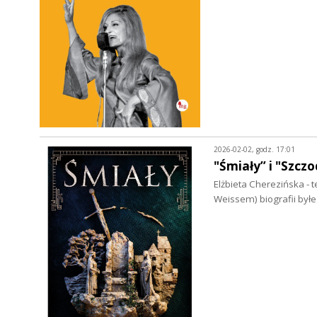
2026-02-02, godz. 17:01
"Śmiały” i "Szczo
Elżbieta Cherezińska - 
Weissem) biografii by