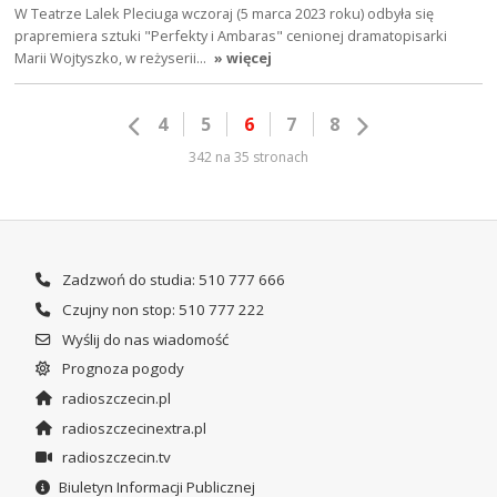
W Teatrze Lalek Pleciuga wczoraj (5 marca 2023 roku) odbyła się
prapremiera sztuki "Perfekty i Ambaras" cenionej dramatopisarki
Marii Wojtyszko, w reżyserii…
» więcej
4
5
6
7
8
342 na 35 stronach
Zadzwoń do studia: 510 777 666
Czujny non stop: 510 777 222
Wyślij do nas wiadomość
Prognoza pogody
radioszczecin.pl
radioszczecinextra.pl
radioszczecin.tv
Biuletyn Informacji Publicznej