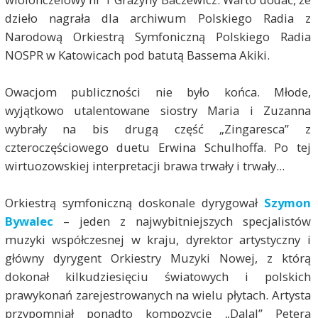
dzieło nagrała dla archiwum Polskiego Radia z
Narodową Orkiestrą Symfoniczną Polskiego Radia
NOSPR w Katowicach pod batutą Bassema Akiki.
Owacjom publiczności nie było końca. Młode,
wyjątkowo utalentowane siostry Maria i Zuzanna
wybrały na bis drugą część „Zingaresca” z
czteroczęściowego duetu Erwina Schulhoffa. Po tej
wirtuozowskiej interpretacji brawa trwały i trwały...
Orkiestrą symfoniczną doskonale dyrygował
Szymon
Bywalec
– jeden z najwybitniejszych specjalistów
muzyki współczesnej w kraju, dyrektor artystyczny i
główny dyrygent Orkiestry Muzyki Nowej, z którą
dokonał kilkudziesięciu światowych i polskich
prawykonań zarejestrowanych na wielu płytach. Artysta
przypomniał ponadto kompozycję „Dalal” Petera