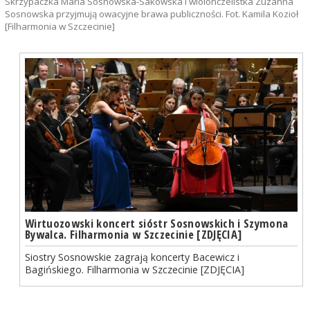
Skrzypaczka Maria Sosnowska-Sakowska i wiolonczelistka Zuzanna
Sosnowska przyjmują owacyjne brawa publiczności. Fot. Kamila Kozioł
[Filharmonia w Szczecinie]
Wirtuozowski koncert sióstr Sosnowskich i Szymona
Bywalca. Filharmonia w Szczecinie [ZDJĘCIA]
Siostry Sosnowskie zagrają koncerty Bacewicz i
Bagińskiego. Filharmonia w Szczecinie [ZDJĘCIA]