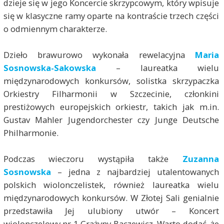
dzieje się w jego Koncercie skrzypcowym, który wpisuje
się w klasyczne ramy oparte na kontraście trzech części
o odmiennym charakterze.
Dzieło brawurowo wykonała rewelacyjna
Maria
Sosnowska-Sakowska
– laureatka wielu
międzynarodowych konkursów, solistka skrzypaczka
Orkiestry Filharmonii w Szczecinie, członkini
prestiżowych europejskich orkiestr, takich jak m.in.
Gustav Mahler Jugendorchester czy Junge Deutsche
Philharmonie.
Podczas wieczoru wystąpiła także
Zuzanna
Sosnowska
– jedna z najbardziej utalentowanych
polskich wiolonczelistek, również laureatka wielu
międzynarodowych konkursów. W Złotej Sali genialnie
przedstawiła Jej ulubiony utwór – Koncert
wiolonczelowy nr 1 Grażyny Baczewicz. Warto dodać, że