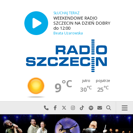
SŁUCHAJ TERAZ
WEEKENDOWE RADIO
SZCZECIN NA DZIEŃ DOBRY
do 12:00
Beata Użarowska
°C
jutro
pojutrze
9
°C
°C
30
25
Najlepiej po prostu do nas zadzwoń
Odwiedź nas na Facebook-u
Odwiedź nas na X
Odwiedź nas na Instagram-ie
Odwiedź nas na TikTok-u
Szukaj nas na Spotify
Wyślij do nas w
Szukaj