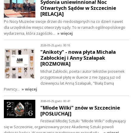
Sydonia uniewinniona! Noc
Otwartych Sądów w Szczecinie
[RELACJA]
Po Nocy Muzeów swoje drzwi do niedostępnych na co dzień nawet
dla urzędników miejsc otworzyły sądy. To w ramach ogólnopolskiego
wydarzenia, która zagościło…
» więcej
2026-05-25, godz. 00:18
"Anikoty" - nowa płyta Michała
Zabłockiej i Anny Szałapak
[ROZMOWA]
Michał Zabłocki, poeta i autor tekstów piosenek
przygotował płytę w duecie z nie żyjącą już od
dziewięciu lat Anną Szałapak, "Białą Damą
Piwnicy…
» więcej
2026-05-25, godz. 00:47
"Młode Wilki" znów w Szczecinie
[POSŁUCHAJ]
Festiwal Młodej Sztuki "Młode Wilki" odbywający
się w Szczecinie, organizowany przez Akademię Sztuki powoli
dobiega końca. W programie trzydniowego przeglądu…
» więcej