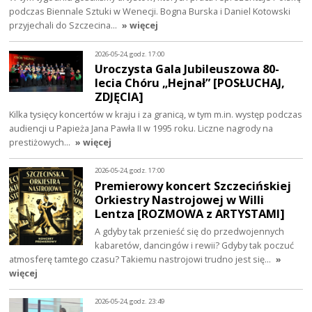
podczas Biennale Sztuki w Wenecji. Bogna Burska i Daniel Kotowski
przyjechali do Szczecina…
» więcej
2026-05-24, godz. 17:00
Uroczysta Gala Jubileuszowa 80-
lecia Chóru „Hejnał” [POSŁUCHAJ,
ZDJĘCIA]
Kilka tysięcy koncertów w kraju i za granicą, w tym m.in. występ podczas
audiencji u Papieża Jana Pawła II w 1995 roku. Liczne nagrody na
prestiżowych…
» więcej
2026-05-24, godz. 17:00
Premierowy koncert Szczecińskiej
Orkiestry Nastrojowej w Willi
Lentza [ROZMOWA z ARTYSTAMI]
A gdyby tak przenieść się do przedwojennych
kabaretów, dancingów i rewii? Gdyby tak poczuć
atmosferę tamtego czasu? Takiemu nastrojowi trudno jest się…
»
więcej
2026-05-24, godz. 23:49