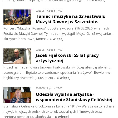
2026-05-17, godz. 17:00
Taniec i muzyka na 23.Festiwalu
Muzyki Dawnej w Szczecinie.
Koncert "Muzyka i Kosmos" odbył się wczoraj (16.05.2026) w ramach
Festiwalu Muzyki Dawnej. Tym razem wystąpili Mojca Gal (Szwajcaria) -
skrzypce barokowe, taniec…
» więcej
2026-05-17, godz. 17:00
Jacek Fijałkowski 55 lat pracy
artystycznej
Przed nami rozmowa z Jackiem Fijałkowskim - fotografem, grafikiem,
scenografem. Będzie to przedsmak spotkania "na żywo". Bowiem w
najbliższy czwartek (21.05.2026)…
» więcej
2026-05-17, godz. 17:00
Odeszła wybitna artystka -
wspomnienie Stanisławy Celińskiej
Stanisława Celińska urodzona 29 kwietnia 1947 w Warszawa to jedna z
najwybitniejszych polskich aktorek teatralnych i filmowych oraz
ceniona pieśniarka. Ukończyła…
» więcej