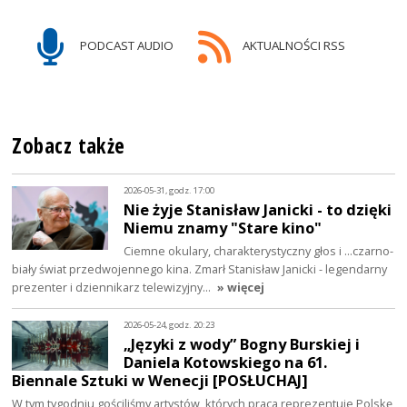
PODCAST AUDIO
AKTUALNOŚCI RSS
Zobacz także
2026-05-31, godz. 17:00
Nie żyje Stanisław Janicki - to dzięki
Niemu znamy "Stare kino"
Ciemne okulary, charakterystyczny głos i ...czarno-
biały świat przedwojennego kina. Zmarł Stanisław Janicki - legendarny
prezenter i dziennikarz telewizyjny…
» więcej
2026-05-24, godz. 20:23
„Języki z wody” Bogny Burskiej i
Daniela Kotowskiego na 61.
Biennale Sztuki w Wenecji [POSŁUCHAJ]
W tym tygodniu gościliśmy artystów, których praca reprezentuje Polskę