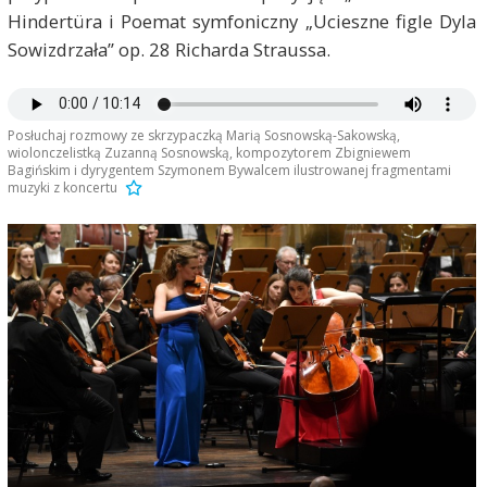
Hindertüra i Poemat symfoniczny „Ucieszne figle Dyla
Sowizdrzała” op. 28 Richarda Straussa.
Posłuchaj rozmowy ze skrzypaczką Marią Sosnowską-Sakowską,
wiolonczelistką Zuzanną Sosnowską, kompozytorem Zbigniewem
Bagińskim i dyrygentem Szymonem Bywalcem ilustrowanej fragmentami
muzyki z koncertu